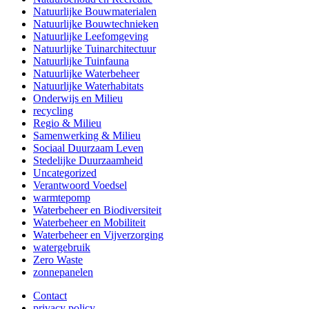
Natuurlijke Bouwmaterialen
Natuurlijke Bouwtechnieken
Natuurlijke Leefomgeving
Natuurlijke Tuinarchitectuur
Natuurlijke Tuinfauna
Natuurlijke Waterbeheer
Natuurlijke Waterhabitats
Onderwijs en Milieu
recycling
Regio & Milieu
Samenwerking & Milieu
Sociaal Duurzaam Leven
Stedelijke Duurzaamheid
Uncategorized
Verantwoord Voedsel
warmtepomp
Waterbeheer en Biodiversiteit
Waterbeheer en Mobiliteit
Waterbeheer en Vijverzorging
watergebruik
Zero Waste
zonnepanelen
Contact
privacy policy