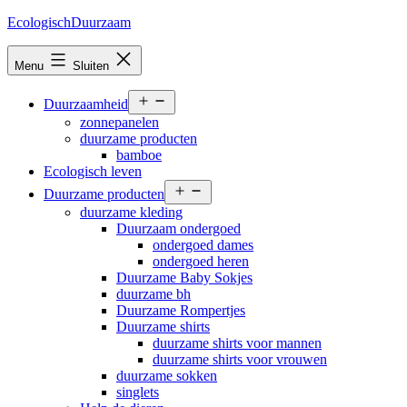
Ga
EcologischDuurzaam
naar
de
Menu
Sluiten
inhoud
Open
Duurzaamheid
menu
zonnepanelen
duurzame producten
bamboe
Ecologisch leven
Open
Duurzame producten
menu
duurzame kleding
Duurzaam ondergoed
ondergoed dames
ondergoed heren
Duurzame Baby Sokjes
duurzame bh
Duurzame Rompertjes
Duurzame shirts
duurzame shirts voor mannen
duurzame shirts voor vrouwen
duurzame sokken
singlets