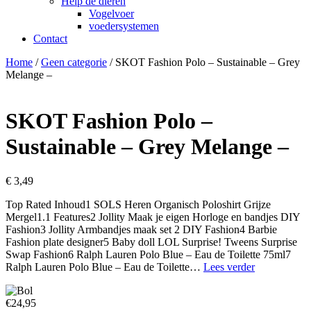
Help de dieren
Vogelvoer
voedersystemen
Contact
Home
/
Geen categorie
/ SKOT Fashion Polo – Sustainable – Grey
Melange –
SKOT Fashion Polo –
Sustainable – Grey Melange –
€
3,49
Top Rated Inhoud1 SOLS Heren Organisch Poloshirt Grijze
Mergel1.1 Features2 Jollity Maak je eigen Horloge en bandjes DIY
Fashion3 Jollity Armbandjes maak set 2 DIY Fashion4 Barbie
Fashion plate designer5 Baby doll LOL Surprise! Tweens Surprise
Swap Fashion6 Ralph Lauren Polo Blue – Eau de Toilette 75ml7
SKOT
Ralph Lauren Polo Blue – Eau de Toilette…
Lees verder
Fashion
Polo
€24,95
–