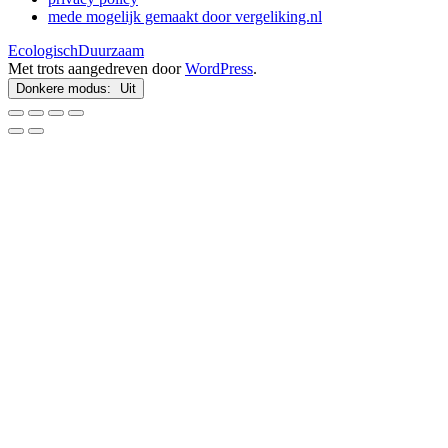
mede mogelijk gemaakt door vergeliking.nl
EcologischDuurzaam
Met trots aangedreven door
WordPress
.
Donkere modus: