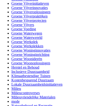
Groene Vijverinitiatieven
Groene Vijverinnovaties
Groene Vijveroplossingen
Groene Vijverpraktijken
Groene Vijverprojecten
Groene Vijvers
Groene Voeding
Groene Waterwegen
Groene Waterwereld
Groene Werkplek
Groene Werkplekken
Groene Woninginnovaties
Groene Woninginrichting
Groene Woonideeën
Groene Woonoplossingen
Herstel en Behoud
Inclusieve Duurzaamheid
Klimaatbestendige Tuinen
Kostenbesparend Duurzaam
Lokale Duurzaamheidsinitiatieven
Milieu
Milieucontroverses
Milieuvriendelijke Materialen
mode
Natuurbehoud en Recreatie