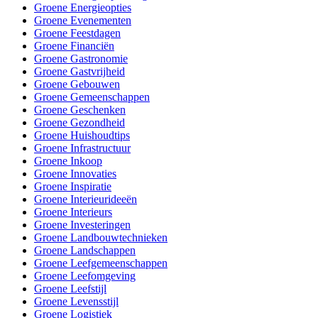
Groene Energieopties
Groene Evenementen
Groene Feestdagen
Groene Financiën
Groene Gastronomie
Groene Gastvrijheid
Groene Gebouwen
Groene Gemeenschappen
Groene Geschenken
Groene Gezondheid
Groene Huishoudtips
Groene Infrastructuur
Groene Inkoop
Groene Innovaties
Groene Inspiratie
Groene Interieurideeën
Groene Interieurs
Groene Investeringen
Groene Landbouwtechnieken
Groene Landschappen
Groene Leefgemeenschappen
Groene Leefomgeving
Groene Leefstijl
Groene Levensstijl
Groene Logistiek