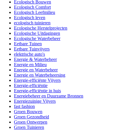
Ecologisch Bouwen
Ecologisch Comfort
Ecologisch Leefmilieu
Ecologisch leven
ecologisch tuinieren
Ecologische Herstelprojecten
Ecologische Uitdagingen
Ecologische Waterbeheer
Eetbare Tuinen
Eetbare Tuinvijvers
elektrische auto's
Energie & Waterbeheer
Energie en Milieu
Energie en Waterbeheer
Energie en Waterbeheersing
Energie-efficiënte Vijvers
Energie-efficiëntie
Energie-efficiëntie in huis
Energiebeheer en Duurzame Bronnen
Energiezuinige Vijvers
fast fashion
Groen Bouwen
Groen Gezondheid
Groen Ontwerpen
Groen Tuinieren