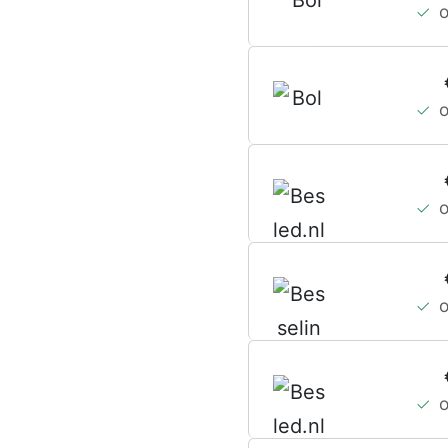
–
W
–
–