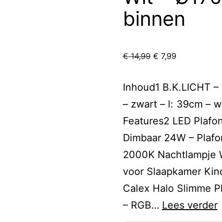
binnen
Oorspronkelijke
Huidige
€
14,99
€
7,99
prijs
prijs
was:
is:
Inhoud1 B.K.LICHT – 
€ 14,99.
€ 7,99.
– zwart – l: 39cm – w
Features2 LED Plafo
Dimbaar 24W – Plafo
2000K Nachtlampje 
voor Slaapkamer Ki
Calex Halo Slimme P
– RGB…
Lees verder