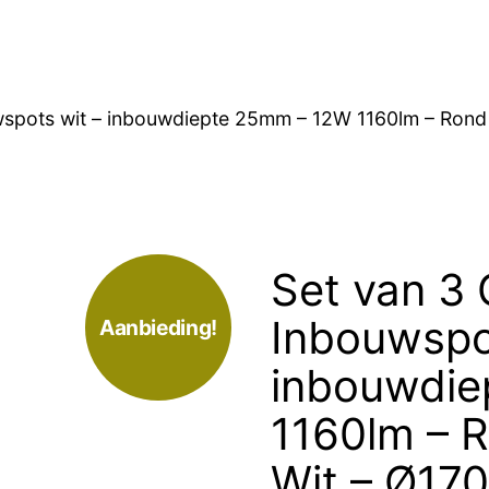
uwspots wit – inbouwdiepte 25mm – 12W 1160lm – Ron
Set van 3 
Inbouwspo
Aanbieding!
inbouwdie
1160lm – 
Wit – Ø17