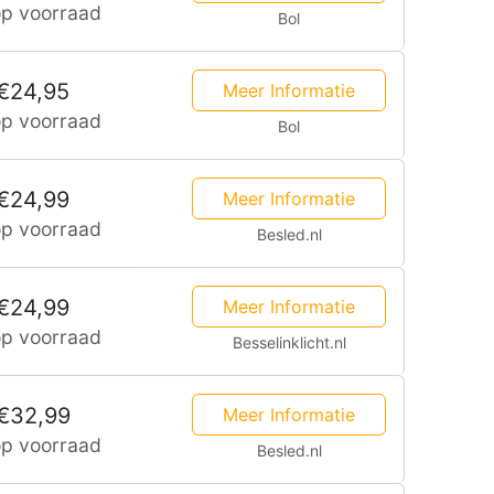
op voorraad
Bol
Rond
€24,95
Meer Informatie
2700K
op voorraad
Bol
warm
it
€24,99
Meer Informatie
op voorraad
Besled.nl
Ø170
mm
€24,99
Meer Informatie
op voorraad
Besselinklicht.nl
IP20
voor
€32,99
Meer Informatie
binnen
op voorraad
Besled.nl