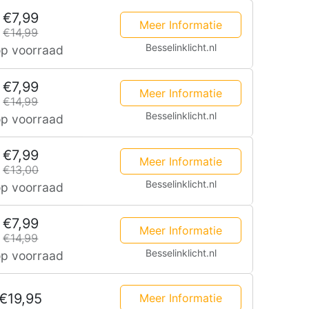
€7,99
3
Meer Informatie
€14,99
Georgia
Besselinklicht.nl
op voorraad
LED
€7,99
latte
Meer Informatie
€14,99
Inbouwspots
Besselinklicht.nl
op voorraad
it
€7,99
Meer Informatie
€13,00
Besselinklicht.nl
inbouwdiepte
op voorraad
25mm
€7,99
Meer Informatie
€14,99
Besselinklicht.nl
op voorraad
12W
1160lm
€19,95
Meer Informatie