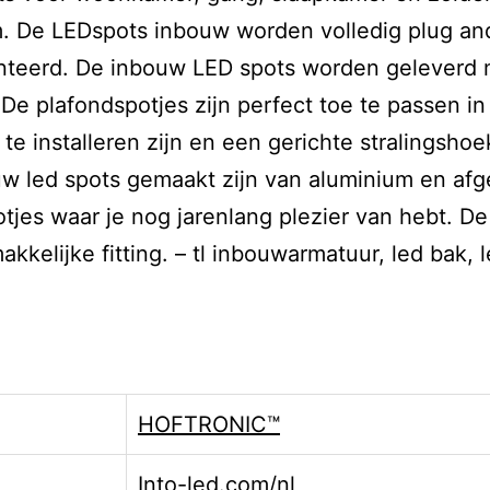
. De LEDspots inbouw worden volledig plug and 
onteerd. De inbouw LED spots worden geleverd m
 De plafondspotjes zijn perfect toe te passen 
 installeren zijn en een gerichte stralingshoe
uw led spots gemaakt zijn van aluminium en afg
potjes waar je nog jarenlang plezier van hebt.
elijke fitting. – tl inbouwarmatuur, led bak, l
HOFTRONIC™
Into-led.com/nl