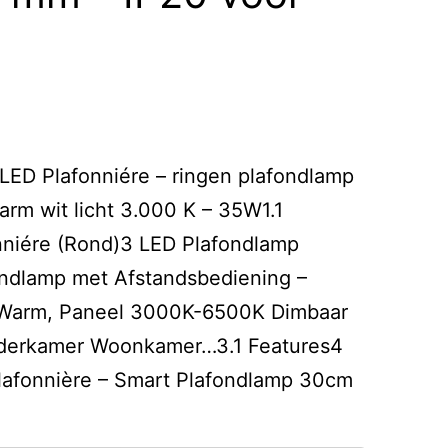
LED Plafonniére – ringen plafondlamp
arm wit licht 3.000 K – 35W1.1
nniére (Rond)3 LED Plafondlamp
ndlamp met Afstandsbediening –
Warm, Paneel 3000K-6500K Dimbaar
nderkamer Woonkamer…3.1 Features4
lafonnière – Smart Plafondlamp 30cm
Set
van