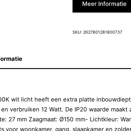
Meer Informatie
SKU:
2627801281800737
formatie
0K wit licht heeft een extra platte inbouwdie
n en verbruiken 12 Watt. De IP20 waarde maakt 
e: 27 mm Zaagmaat: Ø150 mm- Lichtkleur: Warm
ts voor woonkamer, gang, slaapkamer en zolde