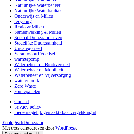
Natuurlijke Waterbeheer
Natuurlijke Waterhabitats
Onderwijs en Milieu
recycling
Regio & Milieu
Samenwerking & Milieu
Sociaal Duurzaam Leven
Stedelijke Duurzaamheid
Uncategorized
Verantwoord Voedsel
warmtepomp
Waterbeheer en Biodiversiteit
Waterbeheer en Mobiliteit
Waterbeheer en Vijverzorging
watergebruik
Zero Waste
zonnepanelen
Contact
privacy policy
mede mogelijk gemaakt door vergeliking.nl
EcologischDuurzaam
Met trots aangedreven door
WordPress
.
Donkere modus: