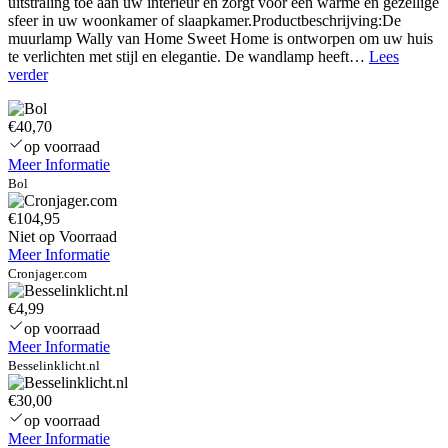
uitstraling toe aan uw interieur en zorgt voor een warme en gezellige
sfeer in uw woonkamer of slaapkamer.Productbeschrijving:De
muurlamp Wally van Home Sweet Home is ontworpen om uw huis
te verlichten met stijl en elegantie. De wandlamp heeft…
Lees
Pittsburg
verder
GU10
Armatuur
€40,70
IP20
Kantelbaar
op voorraad
wit
Meer Informatie
Bol
€104,95
Niet op Voorraad
Meer Informatie
Cronjager.com
€4,99
op voorraad
Meer Informatie
Besselinklicht.nl
€30,00
op voorraad
Meer Informatie