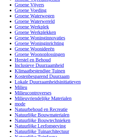
Groene Vijvers
Groene Voeding
Groene Waterwegen
Groene Waterwereld
Groene Werkplek
Groene Werkplekken
Groene Woninginnovaties
Groene Woninginrichting
Groene Woonideeën
Groene Woonoplossingen
Herstel en Behoud
Inclusieve Duurzaamheid
Klimaatbestendige Tuinen
Kostenbesparend Duurzaam
Lokale Duurzaamheidsinitiatieven
Milieu
Milieucontroverses
Milieuvriendelijke Materialen
mode
Natuurbehoud en Recreatie
Natuurlijke Bouwmaterialen
Natuurlijke Bouwtechnieken
Natuurlijke Leefomgeving
Natuurlijke Tuinarchitectuur
Natuurlijke Tuinfauna