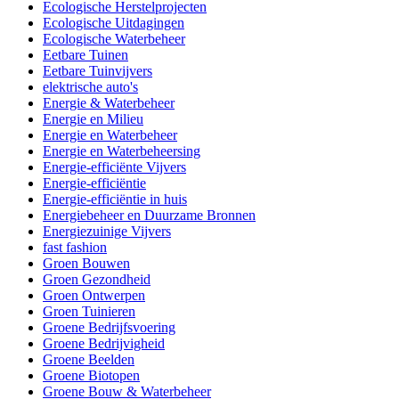
Ecologische Herstelprojecten
Ecologische Uitdagingen
Ecologische Waterbeheer
Eetbare Tuinen
Eetbare Tuinvijvers
elektrische auto's
Energie & Waterbeheer
Energie en Milieu
Energie en Waterbeheer
Energie en Waterbeheersing
Energie-efficiënte Vijvers
Energie-efficiëntie
Energie-efficiëntie in huis
Energiebeheer en Duurzame Bronnen
Energiezuinige Vijvers
fast fashion
Groen Bouwen
Groen Gezondheid
Groen Ontwerpen
Groen Tuinieren
Groene Bedrijfsvoering
Groene Bedrijvigheid
Groene Beelden
Groene Biotopen
Groene Bouw & Waterbeheer