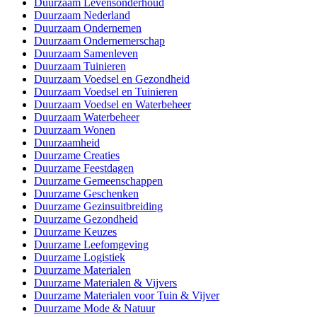
Duurzaam Levensonderhoud
Duurzaam Nederland
Duurzaam Ondernemen
Duurzaam Ondernemerschap
Duurzaam Samenleven
Duurzaam Tuinieren
Duurzaam Voedsel en Gezondheid
Duurzaam Voedsel en Tuinieren
Duurzaam Voedsel en Waterbeheer
Duurzaam Waterbeheer
Duurzaam Wonen
Duurzaamheid
Duurzame Creaties
Duurzame Feestdagen
Duurzame Gemeenschappen
Duurzame Geschenken
Duurzame Gezinsuitbreiding
Duurzame Gezondheid
Duurzame Keuzes
Duurzame Leefomgeving
Duurzame Logistiek
Duurzame Materialen
Duurzame Materialen & Vijvers
Duurzame Materialen voor Tuin & Vijver
Duurzame Mode & Natuur