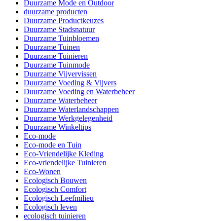
Duurzame Mode en Outdoor
duurzame producten
Duurzame Productkeuzes
Duurzame Stadsnatuur
Duurzame Tuinbloemen
Duurzame Tuinen
Duurzame Tuinieren
Duurzame Tuinmode
Duurzame Vijvervissen
Duurzame Voeding & Vijvers
Duurzame Voeding en Waterbeheer
Duurzame Waterbeheer
Duurzame Waterlandschappen
Duurzame Werkgelegenheid
Duurzame Winkeltips
Eco-mode
Eco-mode en Tuin
Eco-Vriendelijke Kleding
Eco-vriendelijke Tuinieren
Eco-Wonen
Ecologisch Bouwen
Ecologisch Comfort
Ecologisch Leefmilieu
Ecologisch leven
ecologisch tuinieren