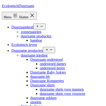
Ga
EcologischDuurzaam
naar
de
Menu
Sluiten
inhoud
Open
Duurzaamheid
menu
zonnepanelen
duurzame producten
bamboe
Ecologisch leven
Open
Duurzame producten
menu
duurzame kleding
Duurzaam ondergoed
ondergoed dames
ondergoed heren
Duurzame Baby Sokjes
duurzame bh
Duurzame Rompertjes
Duurzame shirts
duurzame shirts voor mannen
duurzame shirts voor vrouwen
duurzame sokken
singlets