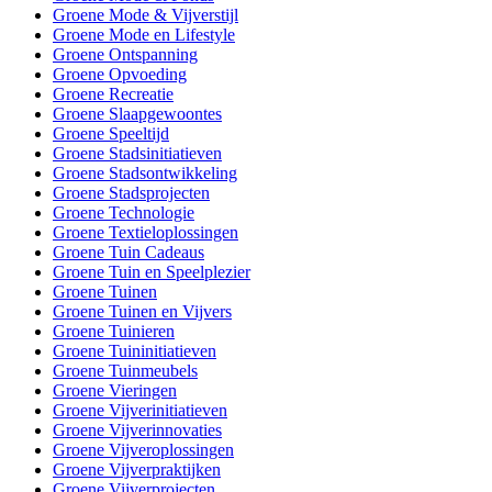
Groene Mode & Vijverstijl
Groene Mode en Lifestyle
Groene Ontspanning
Groene Opvoeding
Groene Recreatie
Groene Slaapgewoontes
Groene Speeltijd
Groene Stadsinitiatieven
Groene Stadsontwikkeling
Groene Stadsprojecten
Groene Technologie
Groene Textieloplossingen
Groene Tuin Cadeaus
Groene Tuin en Speelplezier
Groene Tuinen
Groene Tuinen en Vijvers
Groene Tuinieren
Groene Tuininitiatieven
Groene Tuinmeubels
Groene Vieringen
Groene Vijverinitiatieven
Groene Vijverinnovaties
Groene Vijveroplossingen
Groene Vijverpraktijken
Groene Vijverprojecten