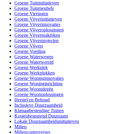
Groene Tuininitiatieven
Groene Tuinmeubels
Groene Vieringen
Groene Vijverinitiatieven
Groene Vijverinnovaties
Groene Vijveroplossingen
Groene Vijverpraktijken
Groene Vijverprojecten
Groene Vijvers
Groene Voeding
Groene Waterwegen
Groene Waterwereld
Groene Werkplek
Groene Werkplekken
Groene Woninginnovaties
Groene Woninginrichting
Groene Woonideeën
Groene Woonoplossingen
Herstel en Behoud
Inclusieve Duurzaamheid
Klimaatbestendige Tuinen
Kostenbesparend Duurzaam
Lokale Duurzaamheidsinitiatieven
Milieu
Milieucontroverses