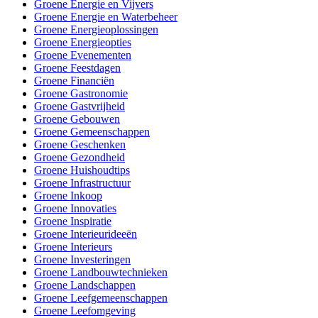
Groene Energie en Vijvers
Groene Energie en Waterbeheer
Groene Energieoplossingen
Groene Energieopties
Groene Evenementen
Groene Feestdagen
Groene Financiën
Groene Gastronomie
Groene Gastvrijheid
Groene Gebouwen
Groene Gemeenschappen
Groene Geschenken
Groene Gezondheid
Groene Huishoudtips
Groene Infrastructuur
Groene Inkoop
Groene Innovaties
Groene Inspiratie
Groene Interieurideeën
Groene Interieurs
Groene Investeringen
Groene Landbouwtechnieken
Groene Landschappen
Groene Leefgemeenschappen
Groene Leefomgeving