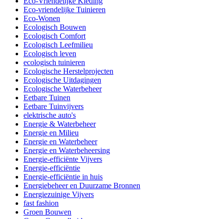
Eco-Vriendelijke Kleding
Eco-vriendelijke Tuinieren
Eco-Wonen
Ecologisch Bouwen
Ecologisch Comfort
Ecologisch Leefmilieu
Ecologisch leven
ecologisch tuinieren
Ecologische Herstelprojecten
Ecologische Uitdagingen
Ecologische Waterbeheer
Eetbare Tuinen
Eetbare Tuinvijvers
elektrische auto's
Energie & Waterbeheer
Energie en Milieu
Energie en Waterbeheer
Energie en Waterbeheersing
Energie-efficiënte Vijvers
Energie-efficiëntie
Energie-efficiëntie in huis
Energiebeheer en Duurzame Bronnen
Energiezuinige Vijvers
fast fashion
Groen Bouwen