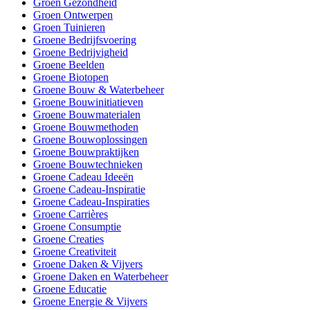
Groen Gezondheid
Groen Ontwerpen
Groen Tuinieren
Groene Bedrijfsvoering
Groene Bedrijvigheid
Groene Beelden
Groene Biotopen
Groene Bouw & Waterbeheer
Groene Bouwinitiatieven
Groene Bouwmaterialen
Groene Bouwmethoden
Groene Bouwoplossingen
Groene Bouwpraktijken
Groene Bouwtechnieken
Groene Cadeau Ideeën
Groene Cadeau-Inspiratie
Groene Cadeau-Inspiraties
Groene Carrières
Groene Consumptie
Groene Creaties
Groene Creativiteit
Groene Daken & Vijvers
Groene Daken en Waterbeheer
Groene Educatie
Groene Energie & Vijvers