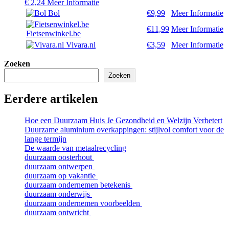
€
2,24
Meer Informatie
Bol
€9,99
Meer Informatie
€11,99
Meer Informatie
Fietsenwinkel.be
Vivara.nl
€3,59
Meer Informatie
Zoeken
Zoeken
Eerdere artikelen
Hoe een Duurzaam Huis Je Gezondheid en Welzijn Verbetert
Duurzame aluminium overkappingen: stijlvol comfort voor de
lange termijn
De waarde van metaalrecycling
duurzaam oosterhout
duurzaam ontwerpen
duurzaam op vakantie
duurzaam ondernemen betekenis
duurzaam onderwijs
duurzaam ondernemen voorbeelden
duurzaam ontwricht