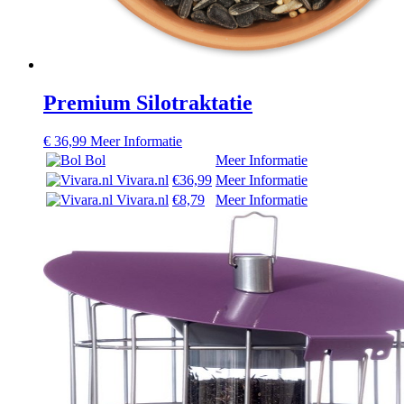
Premium Silotraktatie
€
36,99
Meer Informatie
Bol
Meer Informatie
Vivara.nl
€36,99
Meer Informatie
Vivara.nl
€8,79
Meer Informatie