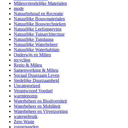
Milieuvriendelijke Materialen
mode
Natuurbehoud en Recreatie
Natuurlijke Bouwmaterialen
Natuurlijke Bouwtechnieken
Natuurlijke Leefomgeving
Natuurlijke Tuinarchitectuur
Natuurlijke Tuinfauna
Natuurlijke Waterbeheer
Natuurlijke Waterhabitats
Onderwijs en Milieu
recycling
Regio & Milieu
Samenwerking & Milieu
Sociaal Duurzaam Leven
Stedelijke Duurzaamheid
Uncategorized
Verantwoord Voedsel
warmtepomp
Waterbeheer en Biodiversiteit
Waterbeheer en Mobiliteit
Waterbeheer en Vijverzorging
watergebruik
Zero Waste
zonnepanelen