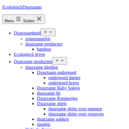
Ga
EcologischDuurzaam
naar
de
Menu
Sluiten
inhoud
Open
Duurzaamheid
menu
zonnepanelen
duurzame producten
bamboe
Ecologisch leven
Open
Duurzame producten
menu
duurzame kleding
Duurzaam ondergoed
ondergoed dames
ondergoed heren
Duurzame Baby Sokjes
duurzame bh
Duurzame Rompertjes
Duurzame shirts
duurzame shirts voor mannen
duurzame shirts voor vrouwen
duurzame sokken
singlets