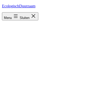
Ga
EcologischDuurzaam
naar
de
Menu
Sluiten
inhoud