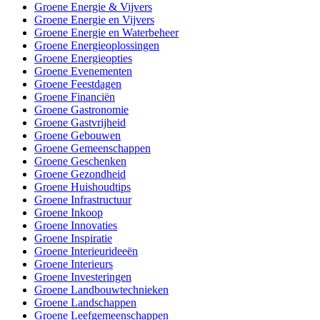
Groene Energie & Vijvers
Groene Energie en Vijvers
Groene Energie en Waterbeheer
Groene Energieoplossingen
Groene Energieopties
Groene Evenementen
Groene Feestdagen
Groene Financiën
Groene Gastronomie
Groene Gastvrijheid
Groene Gebouwen
Groene Gemeenschappen
Groene Geschenken
Groene Gezondheid
Groene Huishoudtips
Groene Infrastructuur
Groene Inkoop
Groene Innovaties
Groene Inspiratie
Groene Interieurideeën
Groene Interieurs
Groene Investeringen
Groene Landbouwtechnieken
Groene Landschappen
Groene Leefgemeenschappen