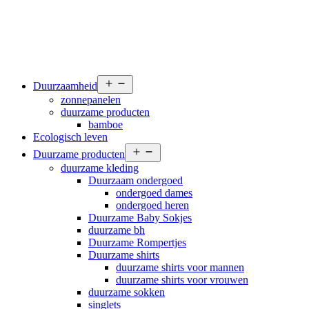
Open
Duurzaamheid
menu
zonnepanelen
duurzame producten
bamboe
Ecologisch leven
Open
Duurzame producten
menu
duurzame kleding
Duurzaam ondergoed
ondergoed dames
ondergoed heren
Duurzame Baby Sokjes
duurzame bh
Duurzame Rompertjes
Duurzame shirts
duurzame shirts voor mannen
duurzame shirts voor vrouwen
duurzame sokken
singlets