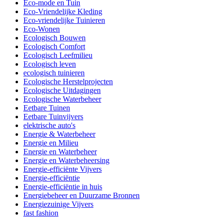
Eco-mode en Tuin
Eco-Vriendelijke Kleding
Eco-vriendelijke Tuinieren
Eco-Wonen
Ecologisch Bouwen
Ecologisch Comfort
Ecologisch Leefmilieu
Ecologisch leven
ecologisch tuinieren
Ecologische Herstelprojecten
Ecologische Uitdagingen
Ecologische Waterbeheer
Eetbare Tuinen
Eetbare Tuinvijvers
elektrische auto's
Energie & Waterbeheer
Energie en Milieu
Energie en Waterbeheer
Energie en Waterbeheersing
Energie-efficiënte Vijvers
Energie-efficiëntie
Energie-efficiëntie in huis
Energiebeheer en Duurzame Bronnen
Energiezuinige Vijvers
fast fashion