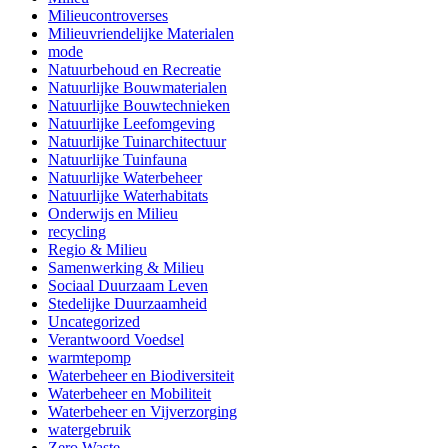
Milieucontroverses
Milieuvriendelijke Materialen
mode
Natuurbehoud en Recreatie
Natuurlijke Bouwmaterialen
Natuurlijke Bouwtechnieken
Natuurlijke Leefomgeving
Natuurlijke Tuinarchitectuur
Natuurlijke Tuinfauna
Natuurlijke Waterbeheer
Natuurlijke Waterhabitats
Onderwijs en Milieu
recycling
Regio & Milieu
Samenwerking & Milieu
Sociaal Duurzaam Leven
Stedelijke Duurzaamheid
Uncategorized
Verantwoord Voedsel
warmtepomp
Waterbeheer en Biodiversiteit
Waterbeheer en Mobiliteit
Waterbeheer en Vijverzorging
watergebruik
Zero Waste