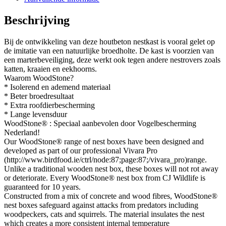
Beschrijving
Bij de ontwikkeling van deze houtbeton nestkast is vooral gelet op
de imitatie van een natuurlijke broedholte. De kast is voorzien van
een marterbeveiliging, deze werkt ook tegen andere nestrovers zoals
katten, kraaien en eekhoorns.
Waarom WoodStone?
* Isolerend en ademend materiaal
* Beter broedresultaat
* Extra roofdierbescherming
* Lange levensduur
WoodStone® : Speciaal aanbevolen door Vogelbescherming
Nederland!
Our WoodStone® range of nest boxes have been designed and
developed as part of our professional Vivara Pro
(http://www.birdfood.ie/ctrl/node:87;page:87;/vivara_pro)range.
Unlike a traditional wooden nest box, these boxes will not rot away
or deteriorate. Every WoodStone® nest box from CJ Wildlife is
guaranteed for 10 years.
Constructed from a mix of concrete and wood fibres, WoodStone®
nest boxes safeguard against attacks from predators including
woodpeckers, cats and squirrels. The material insulates the nest
which creates a more consistent internal temperature