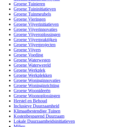
Groene Tuinieren
Groene Tuininitiatieven
Groene Tuinmeubels
Groene Vieringen
Groene Vijverinitiatieven
Groene Vijverinnovaties
Groene Vijveroplossingen
Groene Vijverpraktijken
Groene Vijverprojecten
Groene Vijvers
Groene Voeding
Groene Waterwegen
Groene Waterwereld
Groene Werkplek
Groene Werkplekken
Groene Woninginnovaties
Groene Woninginrichting
Groene Woonideeën
Groene Woonoplossingen
Herstel en Behoud
Inclusieve Duurzaamheid
Klimaatbestendige Tuinen
Kostenbesparend Duurzaam
Lokale Duurzaamheidsinitiatieven
Milieu