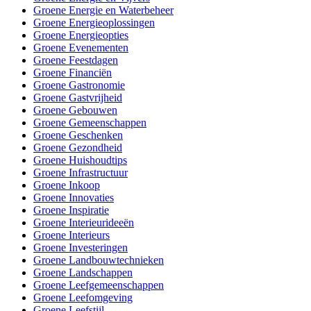
Groene Energie en Waterbeheer
Groene Energieoplossingen
Groene Energieopties
Groene Evenementen
Groene Feestdagen
Groene Financiën
Groene Gastronomie
Groene Gastvrijheid
Groene Gebouwen
Groene Gemeenschappen
Groene Geschenken
Groene Gezondheid
Groene Huishoudtips
Groene Infrastructuur
Groene Inkoop
Groene Innovaties
Groene Inspiratie
Groene Interieurideeën
Groene Interieurs
Groene Investeringen
Groene Landbouwtechnieken
Groene Landschappen
Groene Leefgemeenschappen
Groene Leefomgeving
Groene Leefstijl