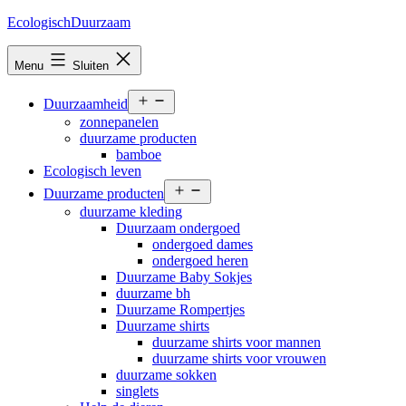
Ga
EcologischDuurzaam
naar
de
Menu
Sluiten
inhoud
Open
Duurzaamheid
menu
zonnepanelen
duurzame producten
bamboe
Ecologisch leven
Open
Duurzame producten
menu
duurzame kleding
Duurzaam ondergoed
ondergoed dames
ondergoed heren
Duurzame Baby Sokjes
duurzame bh
Duurzame Rompertjes
Duurzame shirts
duurzame shirts voor mannen
duurzame shirts voor vrouwen
duurzame sokken
singlets