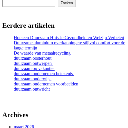
Zoeken
Eerdere artikelen
Hoe een Duurzaam Huis Je Gezondheid en Welzijn Verbetert
Duurzame aluminium overkappingen: stijlvol comfort voor de
lange termijn
De waarde van metaalrecycling
duurzaam oosterhout
duurzaam ontwerpen
duurzaam op vakantie
duurzaam ondernemen betekenis
duurzaam onderwijs
duurzaam ondernemen voorbeelden
duurzaam ontwricht
Archives
maart 2026