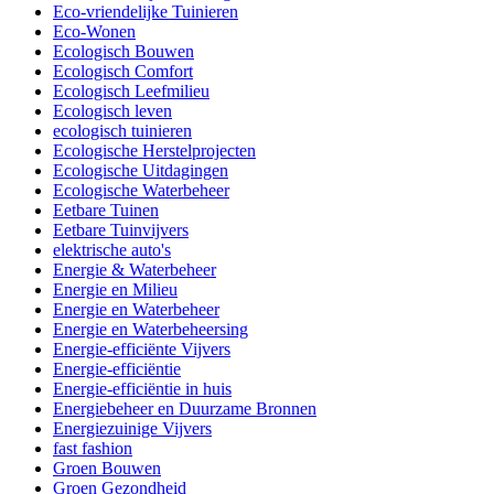
Eco-vriendelijke Tuinieren
Eco-Wonen
Ecologisch Bouwen
Ecologisch Comfort
Ecologisch Leefmilieu
Ecologisch leven
ecologisch tuinieren
Ecologische Herstelprojecten
Ecologische Uitdagingen
Ecologische Waterbeheer
Eetbare Tuinen
Eetbare Tuinvijvers
elektrische auto's
Energie & Waterbeheer
Energie en Milieu
Energie en Waterbeheer
Energie en Waterbeheersing
Energie-efficiënte Vijvers
Energie-efficiëntie
Energie-efficiëntie in huis
Energiebeheer en Duurzame Bronnen
Energiezuinige Vijvers
fast fashion
Groen Bouwen
Groen Gezondheid