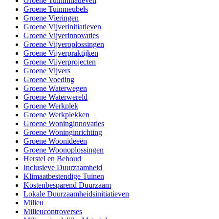
Groene Tuininitiatieven
Groene Tuinmeubels
Groene Vieringen
Groene Vijverinitiatieven
Groene Vijverinnovaties
Groene Vijveroplossingen
Groene Vijverpraktijken
Groene Vijverprojecten
Groene Vijvers
Groene Voeding
Groene Waterwegen
Groene Waterwereld
Groene Werkplek
Groene Werkplekken
Groene Woninginnovaties
Groene Woninginrichting
Groene Woonideeën
Groene Woonoplossingen
Herstel en Behoud
Inclusieve Duurzaamheid
Klimaatbestendige Tuinen
Kostenbesparend Duurzaam
Lokale Duurzaamheidsinitiatieven
Milieu
Milieucontroverses