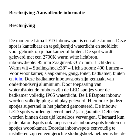
Beschrijving
Aanvullende informatie
Beschrijving
De moderne Lima LED inbouwspot is een alleskunner. Deze
spot is kantelbaar en tegelijkertijd waterdicht en stofdicht
voor gebruik op je badkamer of buiten. De spot wordt
geleverd met een 2700K warm witte lichtbron.
inbouwdiepte: 95 mm Zaagmaat: Ø 75 mm- Lichtkleur:
Warm wit – Stralingshoek:38° – Lichtstroom: 400 Lumen –
Voor woonkamer, slaapkamer, gang, toilet, badkamer, buiten
en
tuin
. Deze badkamer inbouwspots zijn gemaakt van
onderhoudsvrij aluminium. Door toepassing van
waterafstotende rubbers zijn de LED spotjes voor de
badkamer volledig IP65 waterdicht. De LEDspots inbouw
worden volledig plug and play geleverd. Hierdoor zijn deze
spotjes supersnel in het plafond gemonteerd. De inbouw
LED spots worden geleverd met 2 jaar garantie. Defecten
worden binnen deze tijd kosteloos vervangen. Uiteraard kun
je de plafondspots ook toepassen als inbouwspots keuken en
spotjes woonkamer. Doordat inbouwspots eenvoudig te
installeren zijn en een gerichte stralingshoek hebben is het de