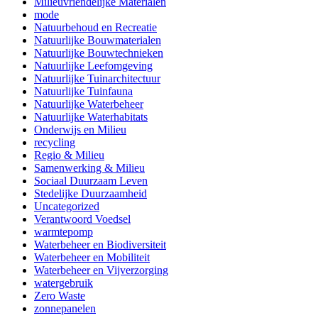
Milieuvriendelijke Materialen
mode
Natuurbehoud en Recreatie
Natuurlijke Bouwmaterialen
Natuurlijke Bouwtechnieken
Natuurlijke Leefomgeving
Natuurlijke Tuinarchitectuur
Natuurlijke Tuinfauna
Natuurlijke Waterbeheer
Natuurlijke Waterhabitats
Onderwijs en Milieu
recycling
Regio & Milieu
Samenwerking & Milieu
Sociaal Duurzaam Leven
Stedelijke Duurzaamheid
Uncategorized
Verantwoord Voedsel
warmtepomp
Waterbeheer en Biodiversiteit
Waterbeheer en Mobiliteit
Waterbeheer en Vijverzorging
watergebruik
Zero Waste
zonnepanelen