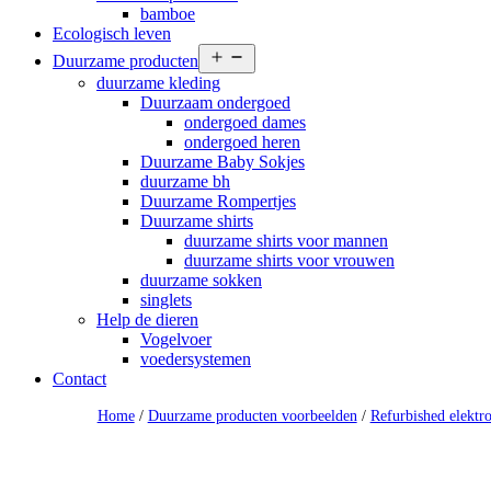
bamboe
Ecologisch leven
Open
Duurzame producten
menu
duurzame kleding
Duurzaam ondergoed
ondergoed dames
ondergoed heren
Duurzame Baby Sokjes
duurzame bh
Duurzame Rompertjes
Duurzame shirts
duurzame shirts voor mannen
duurzame shirts voor vrouwen
duurzame sokken
singlets
Help de dieren
Vogelvoer
voedersystemen
Contact
Home
/
Duurzame producten voorbeelden
/
Refurbished elektr