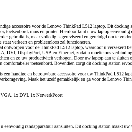
ige accessoire voor de Lenovo ThinkPad L512 laptop. Dit docking sta
or, toetsenbord, muis en printer. Hierdoor kunt u uw laptop eenvoudig
 eerder gebruikt is, maar volledig is gereviseerd en gereinigd om te vo
te staat verkeert en probleemloos zal functioneren.
 ontworpen voor de ThinkPad L512 laptop, waardoor u verzekerd bent 
GA, DVI, DisplayPort, USB en Ethernet, zodat u moeiteloos verbinding
chten en zo uw productiviteit verhogen. Door uw laptop aan te sluiten o
n comfortabeler toetsenbord. Bovendien zorgt dit docking station ervoor d
en handige en betrouwbare accessoire voor uw ThinkPad L512 laptop. M
 werkomgeving. Maak het uzelf gemakkelijk en ga voor de Lenovo Thi
1x VGA, 1x DVI, 1x NetwerkPoort
eenvoudig randapparatuur aansluiten. Dit docking station maakt uw w