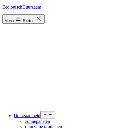
Ga
EcologischDuurzaam
naar
de
Menu
Sluiten
inhoud
Open
Duurzaamheid
menu
zonnepanelen
duurzame producten