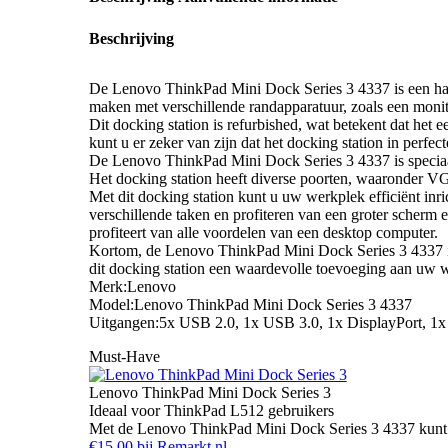
Beschrijving
De Lenovo ThinkPad Mini Dock Series 3 4337 is een hand
maken met verschillende randapparatuur, zoals een monit
Dit docking station is refurbished, wat betekent dat het
kunt u er zeker van zijn dat het docking station in perfec
De Lenovo ThinkPad Mini Dock Series 3 4337 is speciaal
Het docking station heeft diverse poorten, waaronder V
Met dit docking station kunt u uw werkplek efficiënt inri
verschillende taken en profiteren van een groter scherm e
profiteert van alle voordelen van een desktop computer.
Kortom, de Lenovo ThinkPad Mini Dock Series 3 4337 is e
dit docking station een waardevolle toevoeging aan uw
Merk:Lenovo
Model:Lenovo ThinkPad Mini Dock Series 3 4337
Uitgangen:5x USB 2.0, 1x USB 3.0, 1x DisplayPort, 
Must-Have
Lenovo ThinkPad Mini Dock Series 3
Ideaal voor ThinkPad L512 gebruikers
Met de Lenovo ThinkPad Mini Dock Series 3 4337 kunt u 
€15,00 bij Remarkt.nl