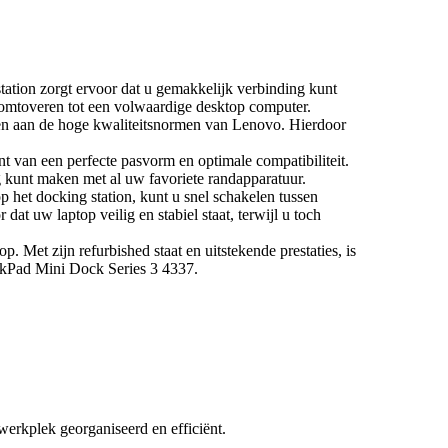
tion zorgt ervoor dat u gemakkelijk verbinding kunt
 omtoveren tot een volwaardige desktop computer.
ldoen aan de hoge kwaliteitsnormen van Lenovo. Hierdoor
van een perfecte pasvorm en optimale compatibiliteit.
 kunt maken met al uw favoriete randapparatuur.
p het docking station, kunt u snel schakelen tussen
at uw laptop veilig en stabiel staat, terwijl u toch
et zijn refurbished staat en uitstekende prestaties, is
nkPad Mini Dock Series 3 4337.
erkplek georganiseerd en efficiënt.