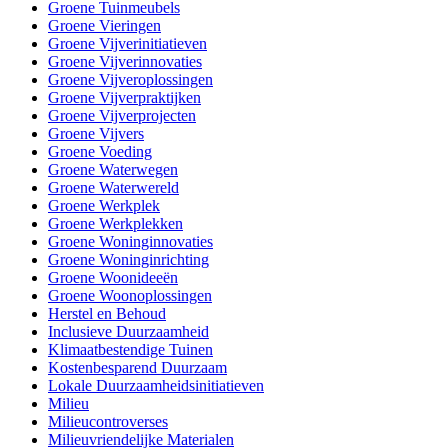
Groene Tuinmeubels
Groene Vieringen
Groene Vijverinitiatieven
Groene Vijverinnovaties
Groene Vijveroplossingen
Groene Vijverpraktijken
Groene Vijverprojecten
Groene Vijvers
Groene Voeding
Groene Waterwegen
Groene Waterwereld
Groene Werkplek
Groene Werkplekken
Groene Woninginnovaties
Groene Woninginrichting
Groene Woonideeën
Groene Woonoplossingen
Herstel en Behoud
Inclusieve Duurzaamheid
Klimaatbestendige Tuinen
Kostenbesparend Duurzaam
Lokale Duurzaamheidsinitiatieven
Milieu
Milieucontroverses
Milieuvriendelijke Materialen