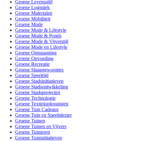
Groene Levensstijl
Groene Logistiek
Groene Materialen
Groene Mobiliteit
Groene Mode
Groene Mode & Lifestyle
Groene Mode & Ponds
Groene Mode & Vijverstijl
Groene Mode en Lifestyle
Groene Ontspanning
Groene Opvoeding
Groene Recreatie
Groene Slaapgewoontes
Groene Speeltijd
Groene Stadsinitiatieven
Groene Stadsontwikkeling
Groene Stadsprojecten
Groene Technologie
Groene Textieloplossingen
Groene Tuin Cadeaus
Groene Tuin en Speelplezier
Groene Tuinen
Groene Tuinen en Vijvers
Groene Tuinieren
Groene Tuininitiatieven