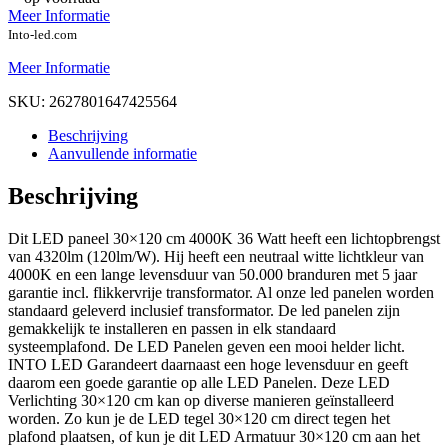
Meer Informatie
Into-led.com
Meer Informatie
SKU:
2627801647425564
Beschrijving
Aanvullende informatie
Beschrijving
Dit LED paneel 30×120 cm 4000K 36 Watt heeft een lichtopbrengst
van 4320lm (120lm/W). Hij heeft een neutraal witte lichtkleur van
4000K en een lange levensduur van 50.000 branduren met 5 jaar
garantie incl. flikkervrije transformator. Al onze led panelen worden
standaard geleverd inclusief transformator. De led panelen zijn
gemakkelijk te installeren en passen in elk standaard
systeemplafond. De LED Panelen geven een mooi helder licht.
INTO LED Garandeert daarnaast een hoge levensduur en geeft
daarom een goede garantie op alle LED Panelen. Deze LED
Verlichting 30×120 cm kan op diverse manieren geïnstalleerd
worden. Zo kun je de LED tegel 30×120 cm direct tegen het
plafond plaatsen, of kun je dit LED Armatuur 30×120 cm aan het