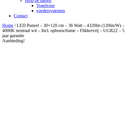
Help de dieren
Vogelvoer
voedersystemen
Contact
Home
/ LED Paneel – 30×120 cm – 36 Watt – 4320lm (120lm/W) –
4000K neutraal wit – Incl. opbouwframe – Flikkervrij – UGR22 – 5
jaar garantie
Aanbieding!