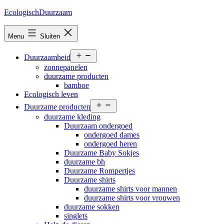
Ga
EcologischDuurzaam
naar
de
Menu
Sluiten
inhoud
Open
Duurzaamheid
menu
zonnepanelen
duurzame producten
bamboe
Ecologisch leven
Open
Duurzame producten
menu
duurzame kleding
Duurzaam ondergoed
ondergoed dames
ondergoed heren
Duurzame Baby Sokjes
duurzame bh
Duurzame Rompertjes
Duurzame shirts
duurzame shirts voor mannen
duurzame shirts voor vrouwen
duurzame sokken
singlets