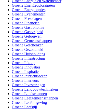
Groene Energie en Waterbeheer
Groene Energieoplossingen
Groene Energieopties
Groene Evenementen
Groene Feestdagen
Groene Financiën
Groene Gastronomie
Groene Gastvrijheid
Groene Gebouwen
Groene Gemeenschappen
Groene Geschenken
Groene Gezondheid
Groene Huishoudtips
Groene Infrastructuur
Groene Inkoop
Groene Innovaties
Groene Inspiratie
Groene Interieurideeën
Groene Interieurs
Groene Investeringen
Groene Landbouwtechnieken
Groene Landschappen
Groene Leefgemeenschappen
Groene Leefomgeving
Groene Leefstijl