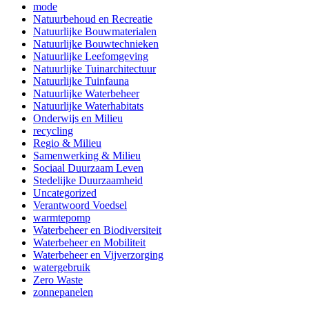
mode
Natuurbehoud en Recreatie
Natuurlijke Bouwmaterialen
Natuurlijke Bouwtechnieken
Natuurlijke Leefomgeving
Natuurlijke Tuinarchitectuur
Natuurlijke Tuinfauna
Natuurlijke Waterbeheer
Natuurlijke Waterhabitats
Onderwijs en Milieu
recycling
Regio & Milieu
Samenwerking & Milieu
Sociaal Duurzaam Leven
Stedelijke Duurzaamheid
Uncategorized
Verantwoord Voedsel
warmtepomp
Waterbeheer en Biodiversiteit
Waterbeheer en Mobiliteit
Waterbeheer en Vijverzorging
watergebruik
Zero Waste
zonnepanelen