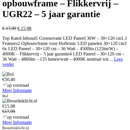
opbouwframe – Flikkervrij –
UGR22 – 5 jaar garantie
Oorspronkelijke
Huidige
€
17,99
€
15,98
prijs
prijs
Top Rated Inhoud1 Groenovatie LED Paneel 36W – 30×120 cm1.1
was:
is:
Features2 Opbouwframe voor Hoftronic LED panelen 30×120 cm3
€ 17,99.
€ 15,98.
6x LED Paneel – 30×120 cm – 36 Watt – 4500lm (125lm/W) –
4000K – Flikkervrij – 5 jaar garantie4 LED Paneel – 30×120 cm –
36 Watt – 4860lm – 135 lumen/watt – 4000K neutraal wit…
Lees
LED
verder
Paneel
–
€50,40
30×120
cm
op voorraad
–
Meer Informatie
36
Bol
Watt
–
€15,98
4320lm
€17,99
(120lm/W)
op voorraad
–
Meer Informatie
4000K
Besselinklicht.nl