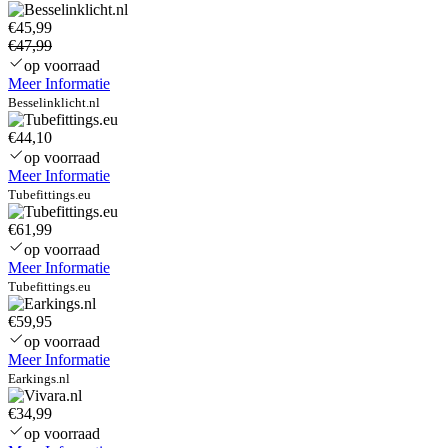
neutraal
wit
€45,99
–
€47,99
Incl.
op voorraad
opbouwframe
Meer Informatie
–
Besselinklicht.nl
Flikkervrij
–
€44,10
UGR22
op voorraad
–
Meer Informatie
5
Tubefittings.eu
jaar
garantie
€61,99
op voorraad
Meer Informatie
Tubefittings.eu
€59,95
op voorraad
Meer Informatie
Earkings.nl
€34,99
op voorraad