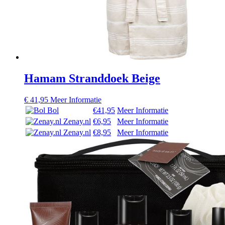
Hamam Stranddoek Beige
€
41,95
Meer Informatie
Bol
€41,95
Meer Informatie
Zenay.nl
€6,95
Meer Informatie
Zenay.nl
€8,95
Meer Informatie