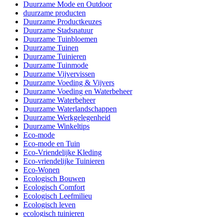
Duurzame Mode en Outdoor
duurzame producten
Duurzame Productkeuzes
Duurzame Stadsnatuur
Duurzame Tuinbloemen
Duurzame Tuinen
Duurzame Tuinieren
Duurzame Tuinmode
Duurzame Vijvervissen
Duurzame Voeding & Vijvers
Duurzame Voeding en Waterbeheer
Duurzame Waterbeheer
Duurzame Waterlandschappen
Duurzame Werkgelegenheid
Duurzame Winkeltips
Eco-mode
Eco-mode en Tuin
Eco-Vriendelijke Kleding
Eco-vriendelijke Tuinieren
Eco-Wonen
Ecologisch Bouwen
Ecologisch Comfort
Ecologisch Leefmilieu
Ecologisch leven
ecologisch tuinieren