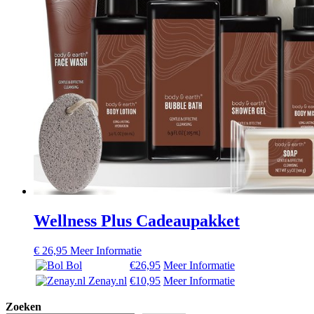
Wellness Plus Cadeaupakket
€
26,95
Meer Informatie
Bol
€26,95
Meer Informatie
Zenay.nl
€10,95
Meer Informatie
Zoeken