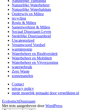
Natuurlijke Tuinfauna
Natuurlijke Waterbeheer
Natuurlijke Waterhabitats
Onderwijs en Milieu
recycling
Regio & Milieu
Samenwerking & Milieu
Sociaal Duurzaam Leven
Stedelijke Duurzaamheid
Uncategorized
Verantwoord Voedsel
warmtepomp
Waterbeheer en Biodiversiteit
Waterbeheer en Mobiliteit
Waterbeheer en Vijverzorging
watergebruik
Zero Waste
zonnepanelen
Contact
privacy policy
mede mogelijk gemaakt door vergeliking.nl
EcologischDuurzaam
Met trots aangedreven door
WordPress
.