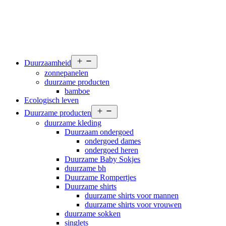
Open
Duurzaamheid
menu
zonnepanelen
duurzame producten
bamboe
Ecologisch leven
Open
Duurzame producten
menu
duurzame kleding
Duurzaam ondergoed
ondergoed dames
ondergoed heren
Duurzame Baby Sokjes
duurzame bh
Duurzame Rompertjes
Duurzame shirts
duurzame shirts voor mannen
duurzame shirts voor vrouwen
duurzame sokken
singlets