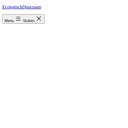
Ga
EcologischDuurzaam
naar
de
Menu
Sluiten
inhoud