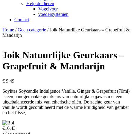
Help de dieren
Vogelvoer
voedersystemen
Contact
Home
/
Geen categorie
/ Joik Natuurlijke Geurkaars – Grapefruit &
Mandarijn
Joik Natuurlijke Geurkaars –
Grapefruit & Mandarijn
€
9,49
Soylites Soycandle Indulgence Vanilla, Ginger & Grapefruit (70ml)
is een handgemaakte geurkaars van natuurlijke sojawas met een
uitgebalanceerde mix van etherische oliën. De zachte geur van
vanille wordt gecombineerd met de warme kruidigheid van gember
en het frisse,
€16,43