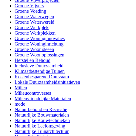
Groene Vijverprojecten
Groene Vijvers
Groene Voeding
Groene Waterwegen
Groene Waterwereld
Groene Werkplek
Groene Werkplekken
Groene Woninginnovaties
Groene Woninginrichting
Groene Woonideeën
Groene Woonoplossingen
Herstel en Behoud
Inclusieve Duurzaamheid
Klimaatbestendige Tuinen
Kostenbesparend Duurzaam
Lokale Duurzaamheidsinitiatieven
Milieu
Milieucontroverses
Milieuvriendelijke Materialen
mode
Natuurbehoud en Recreatie
Natuurlijke Bouwmaterialen
Natuurlijke Bouwtechnieken
Natuurlijke Leefomgeving
Natuurlijke Tuinarchitectuur