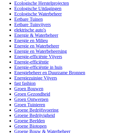
Ecologische Herstelprojecten
Ecologische Uitdagingen
Ecologische Waterbeheer
Eetbare Tuinen
Eetbare Tuinvijvers
elektrische auto's
Energie & Waterbeheer
Energie en Milieu
Energie en Waterbeheer
Energie en Waterbeheersing
Energie-efficiënte Vijvers
Energie-efficiëntie
Energie-efficiëntie in huis
Energiebeheer en Duurzame Bronnen
Energiezuinige Vijvers
fast fashion
Groen Bouwen
Groen Gezondheid
Groen Ontwerpen
Groen Tuinieren
Groene Bedrijfsvoering
Groene Bedrijvigheid
Groene Beelden
Groene Biotopen
Groene Bouw & Waterbeheer