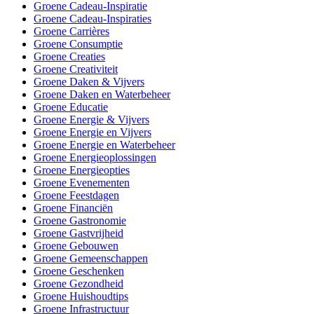
Groene Cadeau-Inspiratie
Groene Cadeau-Inspiraties
Groene Carrières
Groene Consumptie
Groene Creaties
Groene Creativiteit
Groene Daken & Vijvers
Groene Daken en Waterbeheer
Groene Educatie
Groene Energie & Vijvers
Groene Energie en Vijvers
Groene Energie en Waterbeheer
Groene Energieoplossingen
Groene Energieopties
Groene Evenementen
Groene Feestdagen
Groene Financiën
Groene Gastronomie
Groene Gastvrijheid
Groene Gebouwen
Groene Gemeenschappen
Groene Geschenken
Groene Gezondheid
Groene Huishoudtips
Groene Infrastructuur