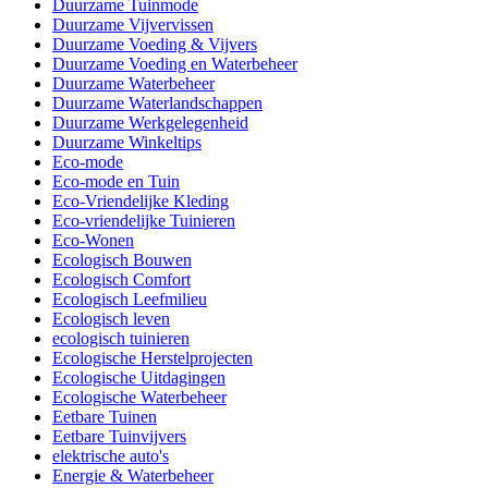
Duurzame Tuinmode
Duurzame Vijvervissen
Duurzame Voeding & Vijvers
Duurzame Voeding en Waterbeheer
Duurzame Waterbeheer
Duurzame Waterlandschappen
Duurzame Werkgelegenheid
Duurzame Winkeltips
Eco-mode
Eco-mode en Tuin
Eco-Vriendelijke Kleding
Eco-vriendelijke Tuinieren
Eco-Wonen
Ecologisch Bouwen
Ecologisch Comfort
Ecologisch Leefmilieu
Ecologisch leven
ecologisch tuinieren
Ecologische Herstelprojecten
Ecologische Uitdagingen
Ecologische Waterbeheer
Eetbare Tuinen
Eetbare Tuinvijvers
elektrische auto's
Energie & Waterbeheer