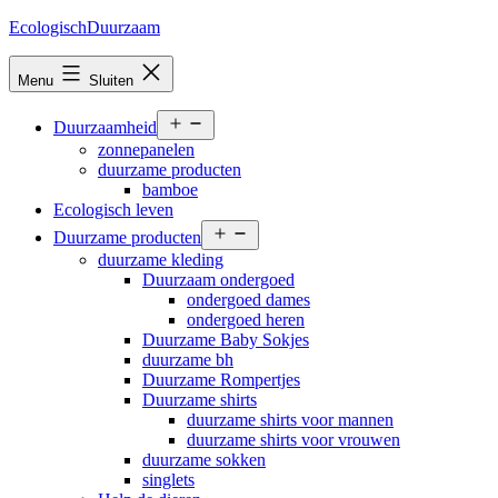
Ga
EcologischDuurzaam
naar
de
Menu
Sluiten
inhoud
Open
Duurzaamheid
menu
zonnepanelen
duurzame producten
bamboe
Ecologisch leven
Open
Duurzame producten
menu
duurzame kleding
Duurzaam ondergoed
ondergoed dames
ondergoed heren
Duurzame Baby Sokjes
duurzame bh
Duurzame Rompertjes
Duurzame shirts
duurzame shirts voor mannen
duurzame shirts voor vrouwen
duurzame sokken
singlets