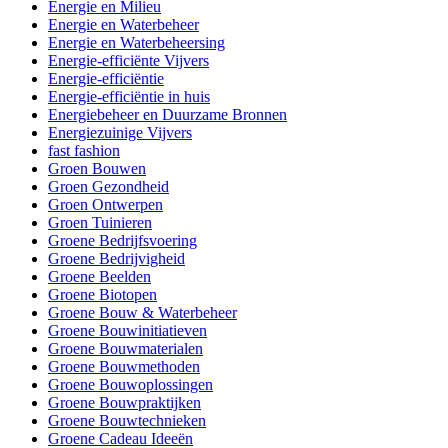
Energie en Milieu
Energie en Waterbeheer
Energie en Waterbeheersing
Energie-efficiënte Vijvers
Energie-efficiëntie
Energie-efficiëntie in huis
Energiebeheer en Duurzame Bronnen
Energiezuinige Vijvers
fast fashion
Groen Bouwen
Groen Gezondheid
Groen Ontwerpen
Groen Tuinieren
Groene Bedrijfsvoering
Groene Bedrijvigheid
Groene Beelden
Groene Biotopen
Groene Bouw & Waterbeheer
Groene Bouwinitiatieven
Groene Bouwmaterialen
Groene Bouwmethoden
Groene Bouwoplossingen
Groene Bouwpraktijken
Groene Bouwtechnieken
Groene Cadeau Ideeën