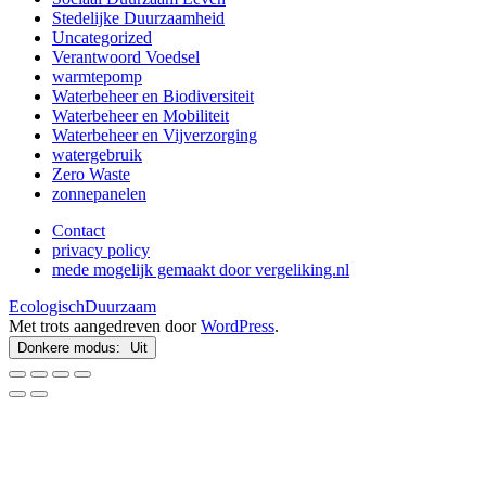
Stedelijke Duurzaamheid
Uncategorized
Verantwoord Voedsel
warmtepomp
Waterbeheer en Biodiversiteit
Waterbeheer en Mobiliteit
Waterbeheer en Vijverzorging
watergebruik
Zero Waste
zonnepanelen
Contact
privacy policy
mede mogelijk gemaakt door vergeliking.nl
EcologischDuurzaam
Met trots aangedreven door
WordPress
.
Donkere modus: