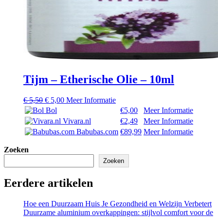
Tijm – Etherische Olie – 10ml
Oorspronkelijke
Huidige
€
5,50
€
5,00
Meer Informatie
prijs
prijs
Bol
€5,00
Meer Informatie
was:
is:
Vivara.nl
€2,49
Meer Informatie
€ 5,50.
€ 5,00.
Babubas.com
€89,99
Meer Informatie
Zoeken
Zoeken
Eerdere artikelen
Hoe een Duurzaam Huis Je Gezondheid en Welzijn Verbetert
Duurzame aluminium overkappingen: stijlvol comfort voor de