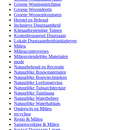
Groene Woninginrichting
Groene Woonideeën
Groene Woonoplossingen
Herstel en Behoud
Inclusieve Duurzaamheid
Klimaatbestendige Tuinen
Kostenbesparend Duurzaam
Lokale Duurzaamheidsinitiatieven
Milieu
Milieucontroverses
Milieuvriendelijke Materialen
mode
Natuurbehoud en Recreatie
Natuurlijke Bouwmaterialen
Natuurlijke Bouwtechnieken
Natuurlijke Leefomgeving
Natuurlijke Tuinarchitectuur
Natuurlijke Tuinfauna
Natuurlijke Waterbeheer
Natuurlijke Waterhabitats
Onderwijs en Milieu
recycling
Regio & Milieu
Samenwerking & Milieu
Sociaal Duurzaam Leven