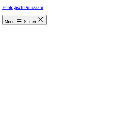
Ga
EcologischDuurzaam
naar
de
Menu
Sluiten
inhoud