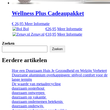
Wellness Plus Cadeaupakket
€
26,95
Meer Informatie
Bol
€26,95
Meer Informatie
Zenay.nl
€10,95
Meer Informatie
Zoeken
Zoeken
Eerdere artikelen
Hoe een Duurzaam Huis Je Gezondheid en Welzijn Verbetert
Duurzame aluminium overkappingen: stijlvol comfort voor de
lange termijn
De waarde van metaalrecycling
duurzaam oosterhout
duurzaam ontwerpen
duurzaam op vakantie
duurzaam ondernemen betekenis
duurzaam onderwijs