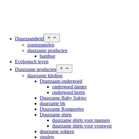
Open
Duurzaamheid
menu
zonnepanelen
duurzame producten
bamboe
Ecologisch leven
Open
Duurzame producten
menu
duurzame kleding
Duurzaam ondergoed
ondergoed dames
ondergoed heren
Duurzame Baby Sokjes
duurzame bh
Duurzame Rompertjes
Duurzame shirts
duurzame shirts voor mannen
duurzame shirts voor vrouwen
duurzame sokken
singlets