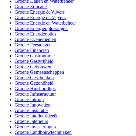
Groene Daken en Waterbeheer
Groene Educatie
Groene Energie & Vijvers
Groene Energie en Vijvers
Groene Energie en Waterbeheer
Groene Energieoplossingen
Groene Energieopties
Groene Evenementen
Groene Feestdagen
Groene Financiën
Groene Gastronomie
Groene Gastvrijheid
Groene Gebouwen
Groene Gemeenschappen
Groene Geschenken
Groene Gezondheid
Groene Huishoudtips
Groene Infrastructuur
Groene Inkoop
Groene Innovaties
Groene Inspiratie
Groene Interieurideeën
Groene Interieurs
Groene Investeringen
Groene Landbouwtechnieken