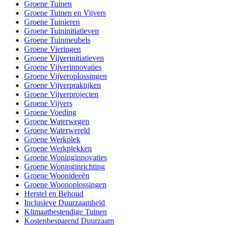
Groene Tuinen
Groene Tuinen en Vijvers
Groene Tuinieren
Groene Tuininitiatieven
Groene Tuinmeubels
Groene Vieringen
Groene Vijverinitiatieven
Groene Vijverinnovaties
Groene Vijveroplossingen
Groene Vijverpraktijken
Groene Vijverprojecten
Groene Vijvers
Groene Voeding
Groene Waterwegen
Groene Waterwereld
Groene Werkplek
Groene Werkplekken
Groene Woninginnovaties
Groene Woninginrichting
Groene Woonideeën
Groene Woonoplossingen
Herstel en Behoud
Inclusieve Duurzaamheid
Klimaatbestendige Tuinen
Kostenbesparend Duurzaam