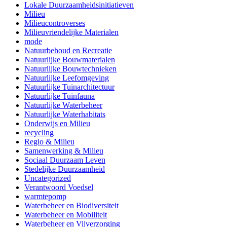
Lokale Duurzaamheidsinitiatieven
Milieu
Milieucontroverses
Milieuvriendelijke Materialen
mode
Natuurbehoud en Recreatie
Natuurlijke Bouwmaterialen
Natuurlijke Bouwtechnieken
Natuurlijke Leefomgeving
Natuurlijke Tuinarchitectuur
Natuurlijke Tuinfauna
Natuurlijke Waterbeheer
Natuurlijke Waterhabitats
Onderwijs en Milieu
recycling
Regio & Milieu
Samenwerking & Milieu
Sociaal Duurzaam Leven
Stedelijke Duurzaamheid
Uncategorized
Verantwoord Voedsel
warmtepomp
Waterbeheer en Biodiversiteit
Waterbeheer en Mobiliteit
Waterbeheer en Vijverzorging