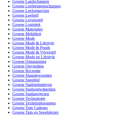
Groene Landschappen
Groene Leefgemeenschappen
Groene Leefomgeving
Groene Leefstijl
Groene Levensstijl
Groene Logistiek
Groene Materialen
Groene Mobiliteit
Groene Mode
Groene Mode & Lifestyle
Groene Mode & Ponds
Groene Mode & Vijverstijl
Groene Mode en Lifestyle
Groene Ontspanning
Groene Opvoeding
Groene Recreatie
Groene Slaapgewoontes
Groene Speeltijd
Groene Stadsinitiatieven
Groene Stadsontwikkeling
Groene Stadsprojecten
Groene Technologie
Groene Textieloplossingen
Groene Tuin Cadeaus
Groene Tuin en Speelplezier