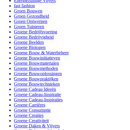
Energiezuinige Vijvers
fast fashion
Groen Bouwen
Groen Gezondheid
Groen Ontwerpen
Groen Tuinieren
Groene Bedrijfsvoering
Groene Bedrijvigheid
Groene Beelden
Groene Biotopen
Groene Bouw & Waterbeheer
Groene Bouwinitiatieven
Groene Bouwmaterialen
Groene Bouwmethoden
Groene Bouwoplossingen
Groene Bouwpraktijken
Groene Bouwtechnieken
Groene Cadeau Ideeën
Groene Cadeau-Inspiratie
Groene Cadeau-Inspiraties
Groene Carrières
Groene Consumptie
Groene Creaties
Groene Creativiteit
Groene Daken & Vijvers