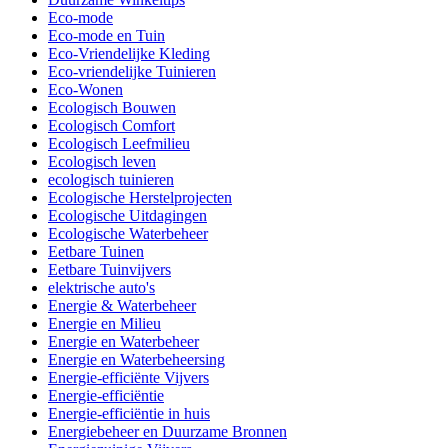
Eco-mode
Eco-mode en Tuin
Eco-Vriendelijke Kleding
Eco-vriendelijke Tuinieren
Eco-Wonen
Ecologisch Bouwen
Ecologisch Comfort
Ecologisch Leefmilieu
Ecologisch leven
ecologisch tuinieren
Ecologische Herstelprojecten
Ecologische Uitdagingen
Ecologische Waterbeheer
Eetbare Tuinen
Eetbare Tuinvijvers
elektrische auto's
Energie & Waterbeheer
Energie en Milieu
Energie en Waterbeheer
Energie en Waterbeheersing
Energie-efficiënte Vijvers
Energie-efficiëntie
Energie-efficiëntie in huis
Energiebeheer en Duurzame Bronnen