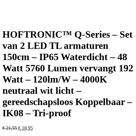
HOFTRONIC™ Q-Series – Set
van 2 LED TL armaturen
150cm – IP65 Waterdicht – 48
Watt 5760 Lumen vervangt 192
Watt – 120lm/W – 4000K
neutraal wit licht –
gereedschapsloos Koppelbaar –
IK08 – Tri-proof
Oorspronkelijke
Huidige
€
21,55
€
18,95
prijs
prijs