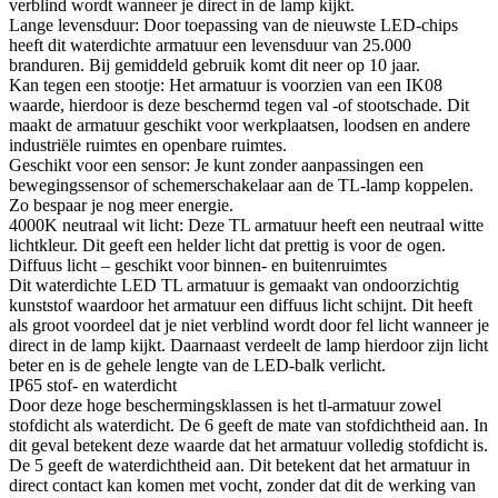
verblind wordt wanneer je direct in de lamp kijkt.
Lange levensduur: Door toepassing van de nieuwste LED-chips
heeft dit waterdichte armatuur een levensduur van 25.000
branduren. Bij gemiddeld gebruik komt dit neer op 10 jaar.
Kan tegen een stootje: Het armatuur is voorzien van een IK08
waarde, hierdoor is deze beschermd tegen val -of stootschade. Dit
maakt de armatuur geschikt voor werkplaatsen, loodsen en andere
industriële ruimtes en openbare ruimtes.
Geschikt voor een sensor: Je kunt zonder aanpassingen een
bewegingssensor of schemerschakelaar aan de TL-lamp koppelen.
Zo bespaar je nog meer energie.
4000K neutraal wit licht: Deze TL armatuur heeft een neutraal witte
lichtkleur. Dit geeft een helder licht dat prettig is voor de ogen.
Diffuus licht – geschikt voor binnen- en buitenruimtes
Dit waterdichte LED TL armatuur is gemaakt van ondoorzichtig
kunststof waardoor het armatuur een diffuus licht schijnt. Dit heeft
als groot voordeel dat je niet verblind wordt door fel licht wanneer je
direct in de lamp kijkt. Daarnaast verdeelt de lamp hierdoor zijn licht
beter en is de gehele lengte van de LED-balk verlicht.
IP65 stof- en waterdicht
Door deze hoge beschermingsklassen is het tl-armatuur zowel
stofdicht als waterdicht. De 6 geeft de mate van stofdichtheid aan. In
dit geval betekent deze waarde dat het armatuur volledig stofdicht is.
De 5 geeft de waterdichtheid aan. Dit betekent dat het armatuur in
direct contact kan komen met vocht, zonder dat dit de werking van