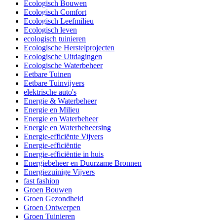
Ecologisch Bouwen
Ecologisch Comfort
Ecologisch Leefmilieu
Ecologisch leven
ecologisch tuinieren
Ecologische Herstelprojecten
Ecologische Uitdagingen
Ecologische Waterbeheer
Eetbare Tuinen
Eetbare Tuinvijvers
elektrische auto's
Energie & Waterbeheer
Energie en Milieu
Energie en Waterbeheer
Energie en Waterbeheersing
Energie-efficiënte Vijvers
Energie-efficiëntie
Energie-efficiëntie in huis
Energiebeheer en Duurzame Bronnen
Energiezuinige Vijvers
fast fashion
Groen Bouwen
Groen Gezondheid
Groen Ontwerpen
Groen Tuinieren