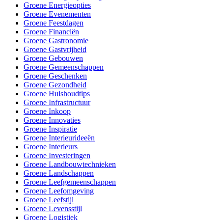
Groene Energieopties
Groene Evenementen
Groene Feestdagen
Groene Financiën
Groene Gastronomie
Groene Gastvrijheid
Groene Gebouwen
Groene Gemeenschappen
Groene Geschenken
Groene Gezondheid
Groene Huishoudtips
Groene Infrastructuur
Groene Inkoop
Groene Innovaties
Groene Inspiratie
Groene Interieurideeën
Groene Interieurs
Groene Investeringen
Groene Landbouwtechnieken
Groene Landschappen
Groene Leefgemeenschappen
Groene Leefomgeving
Groene Leefstijl
Groene Levensstijl
Groene Logistiek