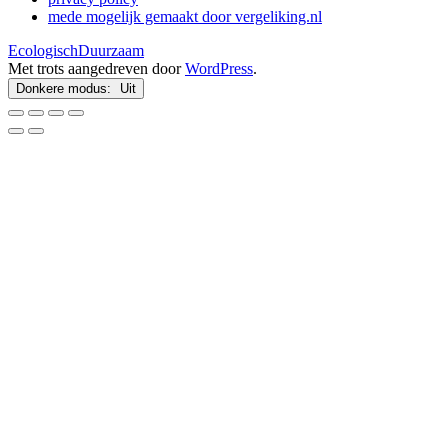
mede mogelijk gemaakt door vergeliking.nl
EcologischDuurzaam
Met trots aangedreven door
WordPress
.
Donkere modus: