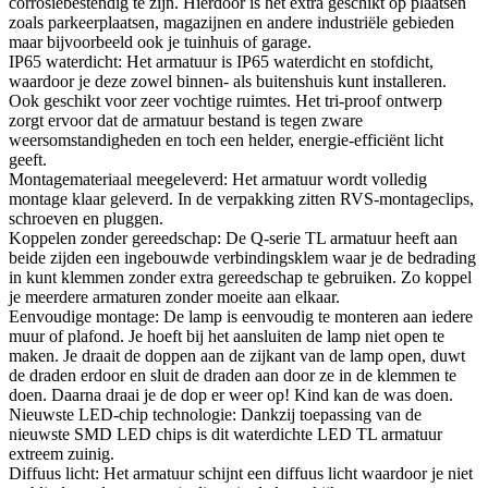
corrosiebestendig te zijn. Hierdoor is het extra geschikt op plaatsen
zoals parkeerplaatsen, magazijnen en andere industriële gebieden
maar bijvoorbeeld ook je tuinhuis of garage.
IP65 waterdicht: Het armatuur is IP65 waterdicht en stofdicht,
waardoor je deze zowel binnen- als buitenshuis kunt installeren.
Ook geschikt voor zeer vochtige ruimtes. Het tri-proof ontwerp
zorgt ervoor dat de armatuur bestand is tegen zware
weersomstandigheden en toch een helder, energie-efficiënt licht
geeft.
Montagemateriaal meegeleverd: Het armatuur wordt volledig
montage klaar geleverd. In de verpakking zitten RVS-montageclips,
schroeven en pluggen.
Koppelen zonder gereedschap: De Q-serie TL armatuur heeft aan
beide zijden een ingebouwde verbindingsklem waar je de bedrading
in kunt klemmen zonder extra gereedschap te gebruiken. Zo koppel
je meerdere armaturen zonder moeite aan elkaar.
Eenvoudige montage: De lamp is eenvoudig te monteren aan iedere
muur of plafond. Je hoeft bij het aansluiten de lamp niet open te
maken. Je draait de doppen aan de zijkant van de lamp open, duwt
de draden erdoor en sluit de draden aan door ze in de klemmen te
doen. Daarna draai je de dop er weer op! Kind kan de was doen.
Nieuwste LED-chip technologie: Dankzij toepassing van de
nieuwste SMD LED chips is dit waterdichte LED TL armatuur
extreem zuinig.
Diffuus licht: Het armatuur schijnt een diffuus licht waardoor je niet