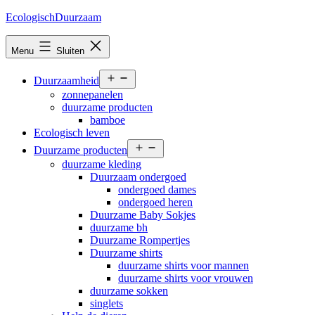
Ga
EcologischDuurzaam
naar
de
Menu
Sluiten
inhoud
Open
Duurzaamheid
menu
zonnepanelen
duurzame producten
bamboe
Ecologisch leven
Open
Duurzame producten
menu
duurzame kleding
Duurzaam ondergoed
ondergoed dames
ondergoed heren
Duurzame Baby Sokjes
duurzame bh
Duurzame Rompertjes
Duurzame shirts
duurzame shirts voor mannen
duurzame shirts voor vrouwen
duurzame sokken
singlets