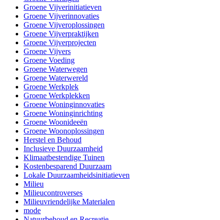
Groene Vijverinitiatieven
Groene Vijverinnovaties
Groene Vijveroplossingen
Groene Vijverpraktijken
Groene Vijverprojecten
Groene Vijvers
Groene Voeding
Groene Waterwegen
Groene Waterwereld
Groene Werkplek
Groene Werkplekken
Groene Woninginnovaties
Groene Woninginrichting
Groene Woonideeën
Groene Woonoplossingen
Herstel en Behoud
Inclusieve Duurzaamheid
Klimaatbestendige Tuinen
Kostenbesparend Duurzaam
Lokale Duurzaamheidsinitiatieven
Milieu
Milieucontroverses
Milieuvriendelijke Materialen
mode
Natuurbehoud en Recreatie