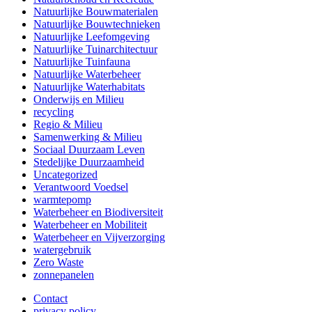
Natuurlijke Bouwmaterialen
Natuurlijke Bouwtechnieken
Natuurlijke Leefomgeving
Natuurlijke Tuinarchitectuur
Natuurlijke Tuinfauna
Natuurlijke Waterbeheer
Natuurlijke Waterhabitats
Onderwijs en Milieu
recycling
Regio & Milieu
Samenwerking & Milieu
Sociaal Duurzaam Leven
Stedelijke Duurzaamheid
Uncategorized
Verantwoord Voedsel
warmtepomp
Waterbeheer en Biodiversiteit
Waterbeheer en Mobiliteit
Waterbeheer en Vijverzorging
watergebruik
Zero Waste
zonnepanelen
Contact
privacy policy