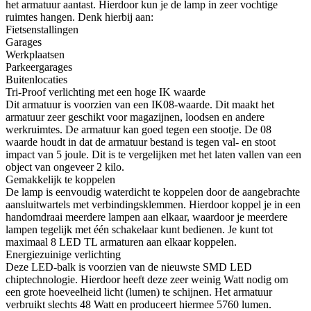
het armatuur aantast. Hierdoor kun je de lamp in zeer vochtige
ruimtes hangen. Denk hierbij aan:
Fietsenstallingen
Garages
Werkplaatsen
Parkeergarages
Buitenlocaties
Tri-Proof verlichting met een hoge IK waarde
Dit armatuur is voorzien van een IK08-waarde. Dit maakt het
armatuur zeer geschikt voor magazijnen, loodsen en andere
werkruimtes. De armatuur kan goed tegen een stootje. De 08
waarde houdt in dat de armatuur bestand is tegen val- en stoot
impact van 5 joule. Dit is te vergelijken met het laten vallen van een
object van ongeveer 2 kilo.
Gemakkelijk te koppelen
De lamp is eenvoudig waterdicht te koppelen door de aangebrachte
aansluitwartels met verbindingsklemmen. Hierdoor koppel je in een
handomdraai meerdere lampen aan elkaar, waardoor je meerdere
lampen tegelijk met één schakelaar kunt bedienen. Je kunt tot
maximaal 8 LED TL armaturen aan elkaar koppelen.
Energiezuinige verlichting
Deze LED-balk is voorzien van de nieuwste SMD LED
chiptechnologie. Hierdoor heeft deze zeer weinig Watt nodig om
een grote hoeveelheid licht (lumen) te schijnen. Het armatuur
verbruikt slechts 48 Watt en produceert hiermee 5760 lumen.