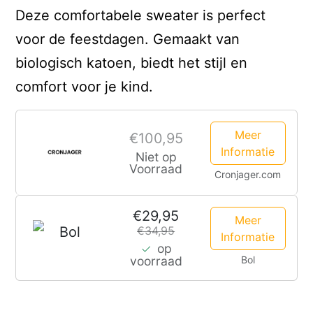
was:
is:
Deze comfortabele sweater is perfect
€ 34,95.
€ 29,95.
voor de feestdagen. Gemaakt van
biologisch katoen, biedt het stijl en
comfort voor je kind.
Meer
€100,95
Informatie
Niet op
Voorraad
Cronjager.com
€29,95
Meer
€34,95
Informatie
op
Bol
voorraad