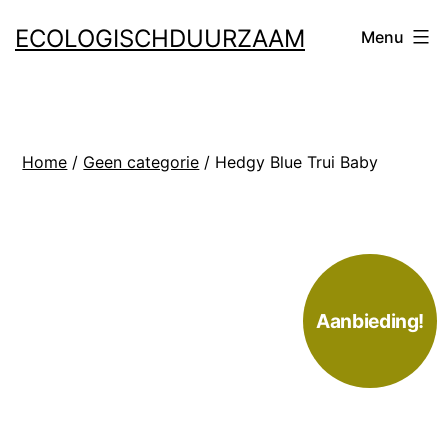
Ga
ECOLOGISCHDUURZAAM
Menu
naar
de
inhoud
Home
/
Geen categorie
/ Hedgy Blue Trui Baby
Aanbieding!