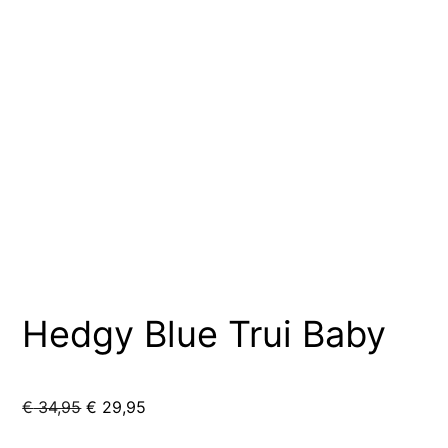
Hedgy Blue Trui Baby
Oorspronkelijke
Huidige
€
34,95
€
29,95
prijs
prijs