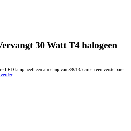
ervangt 30 Watt T4 halogeen
re LED lamp heeft een afmeting van 8/8/13.7cm en een verstelbare
G9
 verder
LED
Lamp
–
3
Watt
300
lumen
–
2700K
Warm