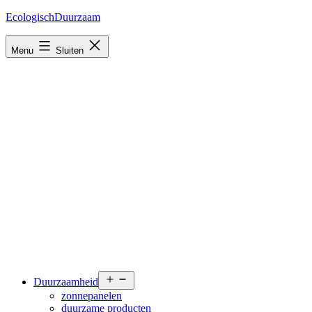
Ga
EcologischDuurzaam
naar
de
Menu
Sluiten
inhoud
Open
Duurzaamheid
menu
zonnepanelen
duurzame producten