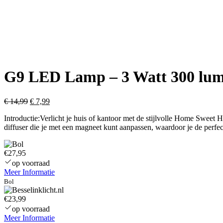
G9 LED Lamp – 3 Watt 300 lume
Oorspronkelijke
Huidige
€
14,99
€
7,99
prijs
prijs
Introductie:Verlicht je huis of kantoor met de stijlvolle Home Swe
was:
is:
diffuser die je met een magneet kunt aanpassen, waardoor je de perf
€ 14,99.
€ 7,99.
€27,95
op voorraad
Meer Informatie
Bol
€23,99
op voorraad
Meer Informatie