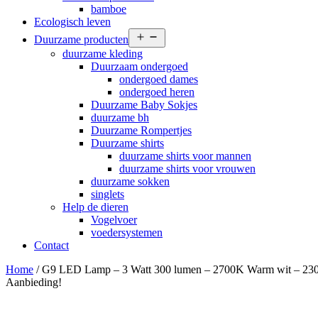
bamboe
Ecologisch leven
Open
Duurzame producten
menu
duurzame kleding
Duurzaam ondergoed
ondergoed dames
ondergoed heren
Duurzame Baby Sokjes
duurzame bh
Duurzame Rompertjes
Duurzame shirts
duurzame shirts voor mannen
duurzame shirts voor vrouwen
duurzame sokken
singlets
Help de dieren
Vogelvoer
voedersystemen
Contact
Home
/ G9 LED Lamp – 3 Watt 300 lumen – 2700K Warm wit – 230
Aanbieding!