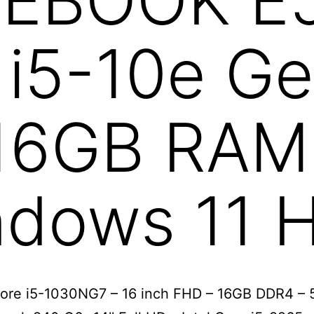
IFEBOOK E
 i5-10e Ge
– 16GB RA
ndows 11 
 Core i5-1030NG7 – 16 inch FHD – 16GB DDR4 –