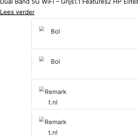
Dual Band 5G WiFi – Grijs1.1 Features2 HP Eli
Fujitsu
Lees verder
LIFEBOOK
E5410
–
Intel
Core
i5-
10e
Generatie
–
14
inch
–