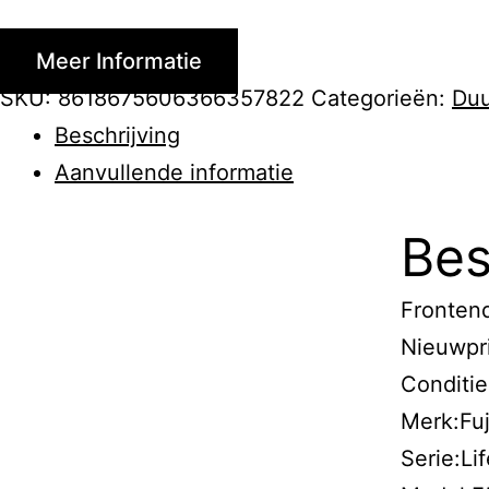
Meer Informatie
SKU:
8618675606366357822
Categorieën:
Duu
Beschrijving
Aanvullende informatie
Bes
Fronten
Nieuwpr
Conditie
Merk:Fuj
Serie:Li