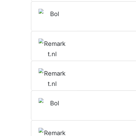
16GB
RAM
–
480GB
SSD
–
Windows
11
Home