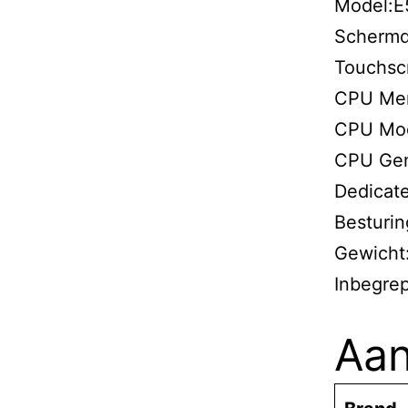
Model:E
Schermd
Touchsc
CPU Mer
CPU Mod
CPU Gen
Dedicat
Besturi
Gewicht
Inbegre
Aan