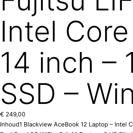
Fujitsu L
Intel Core
14 inch 
SSD – Wi
€
249,00
Inhoud1 Blackview AceBook 12 Laptop – Intel