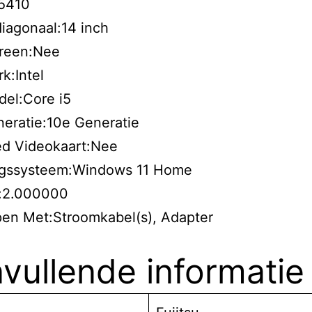
5410
iagonaal:14 inch
reen:Nee
k:Intel
el:Core i5
eratie:10e Generatie
ed Videokaart:Nee
ngssysteem:Windows 11 Home
:2.000000
pen Met:Stroomkabel(s), Adapter
vullende informatie