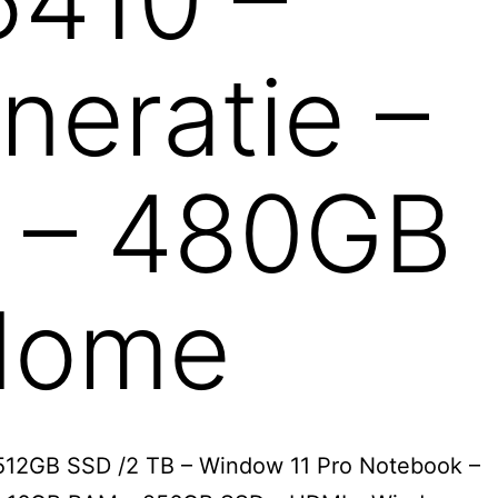
5410 –
neratie –
M – 480GB
Home
 512GB SSD /2 TB – Window 11 Pro Notebook –