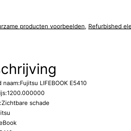
rzame producten voorbeelden
,
Refurbished el
chrijving
d naam:Fujitsu LIFEBOOK E5410
ijs:1200.000000
:Zichtbare schade
itsu
feBook