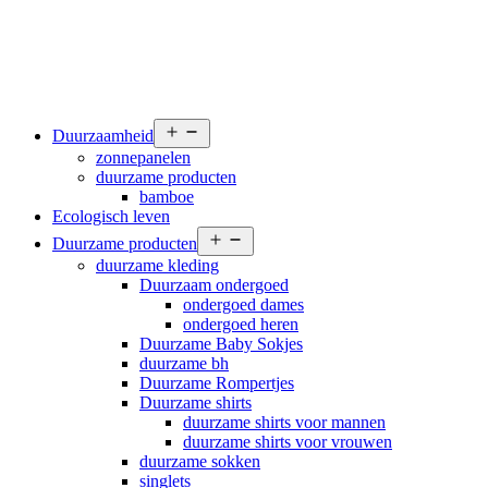
Open
Duurzaamheid
menu
zonnepanelen
duurzame producten
bamboe
Ecologisch leven
Open
Duurzame producten
menu
duurzame kleding
Duurzaam ondergoed
ondergoed dames
ondergoed heren
Duurzame Baby Sokjes
duurzame bh
Duurzame Rompertjes
Duurzame shirts
duurzame shirts voor mannen
duurzame shirts voor vrouwen
duurzame sokken
singlets