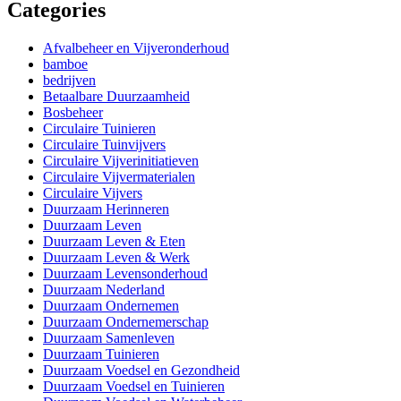
Categories
Afvalbeheer en Vijveronderhoud
bamboe
bedrijven
Betaalbare Duurzaamheid
Bosbeheer
Circulaire Tuinieren
Circulaire Tuinvijvers
Circulaire Vijverinitiatieven
Circulaire Vijvermaterialen
Circulaire Vijvers
Duurzaam Herinneren
Duurzaam Leven
Duurzaam Leven & Eten
Duurzaam Leven & Werk
Duurzaam Levensonderhoud
Duurzaam Nederland
Duurzaam Ondernemen
Duurzaam Ondernemerschap
Duurzaam Samenleven
Duurzaam Tuinieren
Duurzaam Voedsel en Gezondheid
Duurzaam Voedsel en Tuinieren