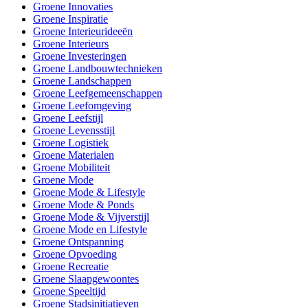
Groene Innovaties
Groene Inspiratie
Groene Interieurideeën
Groene Interieurs
Groene Investeringen
Groene Landbouwtechnieken
Groene Landschappen
Groene Leefgemeenschappen
Groene Leefomgeving
Groene Leefstijl
Groene Levensstijl
Groene Logistiek
Groene Materialen
Groene Mobiliteit
Groene Mode
Groene Mode & Lifestyle
Groene Mode & Ponds
Groene Mode & Vijverstijl
Groene Mode en Lifestyle
Groene Ontspanning
Groene Opvoeding
Groene Recreatie
Groene Slaapgewoontes
Groene Speeltijd
Groene Stadsinitiatieven