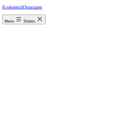
Ga
EcologischDuurzaam
naar
de
Menu
Sluiten
inhoud