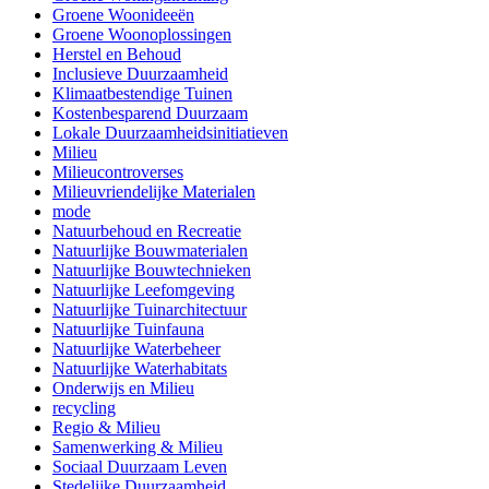
Groene Woonideeën
Groene Woonoplossingen
Herstel en Behoud
Inclusieve Duurzaamheid
Klimaatbestendige Tuinen
Kostenbesparend Duurzaam
Lokale Duurzaamheidsinitiatieven
Milieu
Milieucontroverses
Milieuvriendelijke Materialen
mode
Natuurbehoud en Recreatie
Natuurlijke Bouwmaterialen
Natuurlijke Bouwtechnieken
Natuurlijke Leefomgeving
Natuurlijke Tuinarchitectuur
Natuurlijke Tuinfauna
Natuurlijke Waterbeheer
Natuurlijke Waterhabitats
Onderwijs en Milieu
recycling
Regio & Milieu
Samenwerking & Milieu
Sociaal Duurzaam Leven
Stedelijke Duurzaamheid