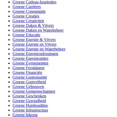
Groene Cadeau-Inspiraties
Groene Carrières
Groene Consumptie
Groene Creaties
Groene Creativiteit
Groene Daken & Vijvers
Groene Daken en Waterbeheer
Groene Educatie
Groene Energie & Vijvers
Groene Energie en Vijvers
Groene Energie en Waterbeheer
Groene Energieoplossingen
Groene Energieopties
Groene Evenementen
Groene Feestdagen
Groene Financiën
Groene Gastronomie
Groene Gastvrijheid
Groene Gebouwen
Groene Gemeenschappen
Groene Geschenken
Groene Gezondheid
Groene Huishoudtips
Groene Infrastructuur
Groene Inkoop