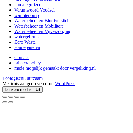
Uncategorized
Verantwoord Voedsel
warmtepomp
Waterbeheer en Biodiversiteit
Waterbeheer en Mobiliteit
Waterbeheer en Vijverzorging
watergebruik
Zero Waste
zonnepanelen
Contact
privacy policy
mede mogelijk gemaakt door vergeliking.nl
EcologischDuurzaam
Met trots aangedreven door
WordPress
.
Donkere modus: