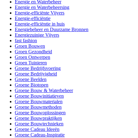
Energie en Waterbeheer
Energie en Waterbeheersing
Energie-efficiënte Vijvers
Energie-efficiëntie
Energie-efficiëntie in huis
Energiebeheer en Duurzame Bronnen
Energiezuinige Vijvers
fast fashion
Groen Bouwen
Groen Gezondheid
Groen Ontwerpen
Groen Tuinieren
Groene Bedrijfsvoering
Groene Bedrijvigheid
Groene Beelden
Groene Biotopen
Groene Bouw & Waterbeheer
Groene Bouwinitiatieven
Groene Bouwmaterialen
Groene Bouwmethoden
Groene Bouwoplossingen
Groene Bouwpraktijken
Groene Bouwtechnieken
Groene Cadeau Ideeën
Groene Cadeau-Inspiratie