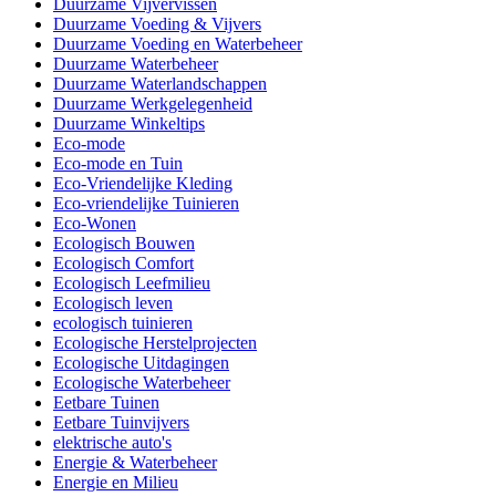
Duurzame Vijvervissen
Duurzame Voeding & Vijvers
Duurzame Voeding en Waterbeheer
Duurzame Waterbeheer
Duurzame Waterlandschappen
Duurzame Werkgelegenheid
Duurzame Winkeltips
Eco-mode
Eco-mode en Tuin
Eco-Vriendelijke Kleding
Eco-vriendelijke Tuinieren
Eco-Wonen
Ecologisch Bouwen
Ecologisch Comfort
Ecologisch Leefmilieu
Ecologisch leven
ecologisch tuinieren
Ecologische Herstelprojecten
Ecologische Uitdagingen
Ecologische Waterbeheer
Eetbare Tuinen
Eetbare Tuinvijvers
elektrische auto's
Energie & Waterbeheer
Energie en Milieu