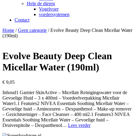
Help de dieren
Vogelvoer
voedersystemen
Contact
Home
/
Geen categorie
/ Evolve Beauty Deep Clean Micellar Water
(190ml)
Evolve Beauty Deep Clean
Micellar Water (190ml)
€
9,05
Inhoud1 Garnier SkinActive – Micellair Reinigingswater voor de
Gevoelige Huid – 3 x 400ml – Voordeelverpakking Micellair
Water1.1 Features2 NIVEA Essentials Soothing Micellair Water –
Gevoelige huid – Aminozuren – Dexpanthenol – Make-up remover
– Gezichtsreiniger – Face Cleanser – 400 ml2.1 Features3 NIVEA
Essentials Soothing Micellair Water – Gevoelige huid –
Evolve
Druivenpitolie – Dexpanthenol…
Lees verder
Beauty
Deep