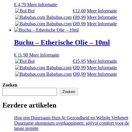
€
4,79
Meer Informatie
Bol
€12,00
Meer Informatie
Babubas.com
€89,99
Meer Informatie
Babubas.com
€89,99
Meer Informatie
Buchu – Etherische Olie – 10ml
€
11,98
Meer Informatie
Bol
€15,95
Meer Informatie
Babubas.com
€89,99
Meer Informatie
Babubas.com
€89,99
Meer Informatie
Zoeken
Zoeken
Eerdere artikelen
Hoe een Duurzaam Huis Je Gezondheid en Welzijn Verbetert
Duurzame aluminium overkappingen: stijlvol comfort voor de
lange termijn