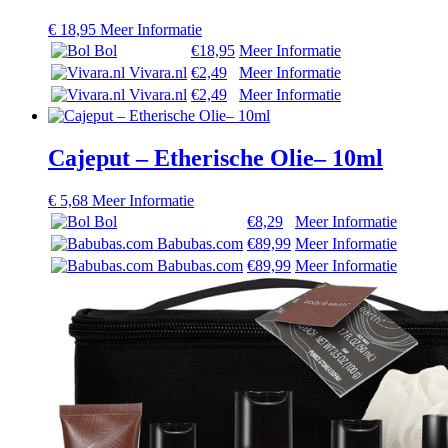
€
18,95
Meer Informatie
Bol
€18,95
Meer Informatie
Vivara.nl
€2,49
Meer Informatie
Vivara.nl
€2,49
Meer Informatie
Cajeput – Etherische Olie– 10ml
€
5,68
Meer Informatie
Bol
€8,29
Meer Informatie
Babubas.com
€89,99
Meer Informatie
Babubas.com
€89,99
Meer Informatie