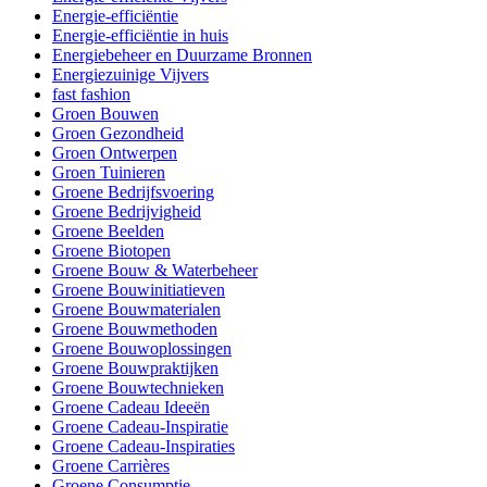
Energie-efficiëntie
Energie-efficiëntie in huis
Energiebeheer en Duurzame Bronnen
Energiezuinige Vijvers
fast fashion
Groen Bouwen
Groen Gezondheid
Groen Ontwerpen
Groen Tuinieren
Groene Bedrijfsvoering
Groene Bedrijvigheid
Groene Beelden
Groene Biotopen
Groene Bouw & Waterbeheer
Groene Bouwinitiatieven
Groene Bouwmaterialen
Groene Bouwmethoden
Groene Bouwoplossingen
Groene Bouwpraktijken
Groene Bouwtechnieken
Groene Cadeau Ideeën
Groene Cadeau-Inspiratie
Groene Cadeau-Inspiraties
Groene Carrières
Groene Consumptie