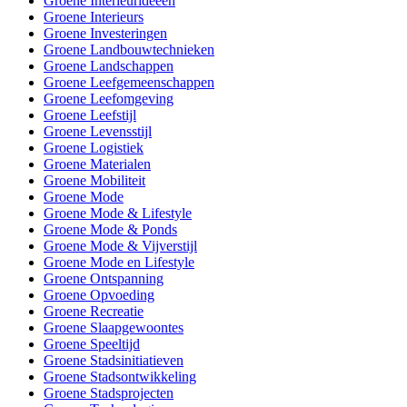
Groene Interieurideeën
Groene Interieurs
Groene Investeringen
Groene Landbouwtechnieken
Groene Landschappen
Groene Leefgemeenschappen
Groene Leefomgeving
Groene Leefstijl
Groene Levensstijl
Groene Logistiek
Groene Materialen
Groene Mobiliteit
Groene Mode
Groene Mode & Lifestyle
Groene Mode & Ponds
Groene Mode & Vijverstijl
Groene Mode en Lifestyle
Groene Ontspanning
Groene Opvoeding
Groene Recreatie
Groene Slaapgewoontes
Groene Speeltijd
Groene Stadsinitiatieven
Groene Stadsontwikkeling
Groene Stadsprojecten