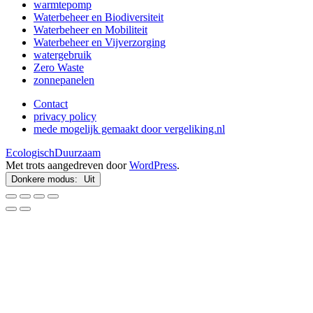
warmtepomp
Waterbeheer en Biodiversiteit
Waterbeheer en Mobiliteit
Waterbeheer en Vijverzorging
watergebruik
Zero Waste
zonnepanelen
Contact
privacy policy
mede mogelijk gemaakt door vergeliking.nl
EcologischDuurzaam
Met trots aangedreven door
WordPress
.
Donkere modus: