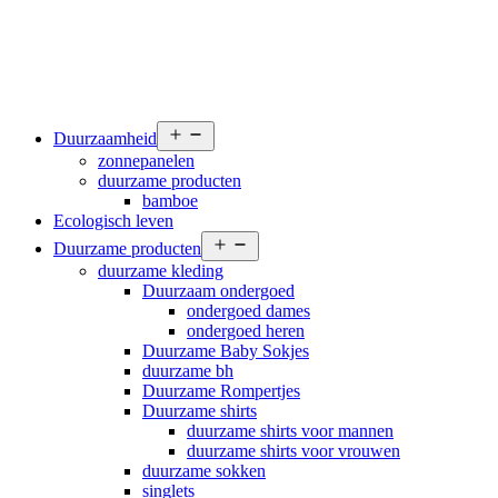
Open
Duurzaamheid
menu
zonnepanelen
duurzame producten
bamboe
Ecologisch leven
Open
Duurzame producten
menu
duurzame kleding
Duurzaam ondergoed
ondergoed dames
ondergoed heren
Duurzame Baby Sokjes
duurzame bh
Duurzame Rompertjes
Duurzame shirts
duurzame shirts voor mannen
duurzame shirts voor vrouwen
duurzame sokken
singlets