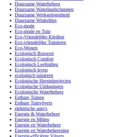
Duurzame Waterbeheer
Duurzame Waterlandschappen
Duurzame Werkgelegenheid
Duurzame Winkeltips
Eco-mode
Eco-mode en Tuin
Eco-Vriendelijke Kleding
Eco-vriendelijke Tuinieren
Eco-Wonen
Ecologisch Bouwen
Ecologisch Comfort
Ecologisch Leefmilieu
Ecologisch leven
ecologisch tuinieren
Ecologische Herstelprojecten
Ecologische Uitdagingen
Ecologische Waterbeheer
Eetbare Tuinen
Eetbare Tuinvijvers
elektrische auto's
Energie & Waterbeheer
Energie en Milieu
Energie en Waterbeheer
Energie en Waterbeheersing
Energie-efficiënte Vijvers