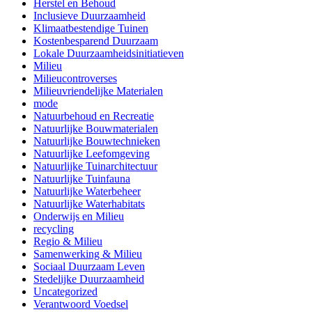
Herstel en Behoud
Inclusieve Duurzaamheid
Klimaatbestendige Tuinen
Kostenbesparend Duurzaam
Lokale Duurzaamheidsinitiatieven
Milieu
Milieucontroverses
Milieuvriendelijke Materialen
mode
Natuurbehoud en Recreatie
Natuurlijke Bouwmaterialen
Natuurlijke Bouwtechnieken
Natuurlijke Leefomgeving
Natuurlijke Tuinarchitectuur
Natuurlijke Tuinfauna
Natuurlijke Waterbeheer
Natuurlijke Waterhabitats
Onderwijs en Milieu
recycling
Regio & Milieu
Samenwerking & Milieu
Sociaal Duurzaam Leven
Stedelijke Duurzaamheid
Uncategorized
Verantwoord Voedsel