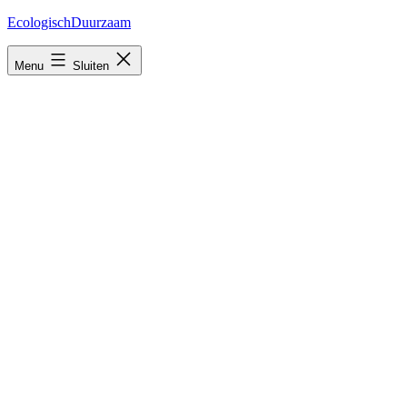
Ga
EcologischDuurzaam
naar
de
Menu
Sluiten
inhoud