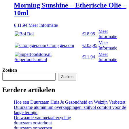
Morning Sunshine – Etherische Olie –
10ml
€
11,94
Meer Informatie
Meer
Bol
€18,95
Informatie
Meer
Cronjager.com
€102,95
Informatie
Meer
€11,94
Superfoodstore.nl
Informatie
Zoeken
Zoeken
Eerdere artikelen
Hoe een Duurzaam Huis Je Gezondheid en Welzijn Verbetert
Duurzame aluminium overkappingen: stijlvol comfort voor de
lange termijn
De waarde van metaalrecycling
duurzaam oosterhout
duurzaam ontwerpen