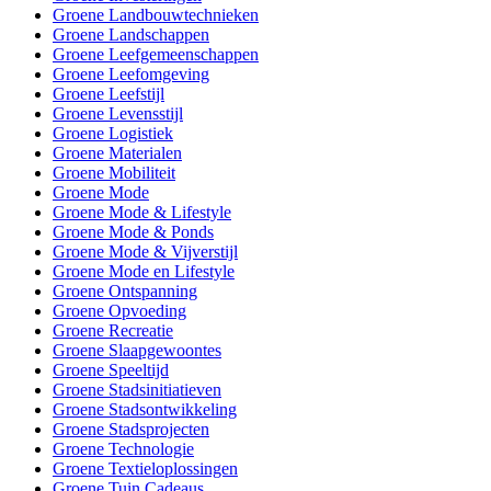
Groene Landbouwtechnieken
Groene Landschappen
Groene Leefgemeenschappen
Groene Leefomgeving
Groene Leefstijl
Groene Levensstijl
Groene Logistiek
Groene Materialen
Groene Mobiliteit
Groene Mode
Groene Mode & Lifestyle
Groene Mode & Ponds
Groene Mode & Vijverstijl
Groene Mode en Lifestyle
Groene Ontspanning
Groene Opvoeding
Groene Recreatie
Groene Slaapgewoontes
Groene Speeltijd
Groene Stadsinitiatieven
Groene Stadsontwikkeling
Groene Stadsprojecten
Groene Technologie
Groene Textieloplossingen
Groene Tuin Cadeaus