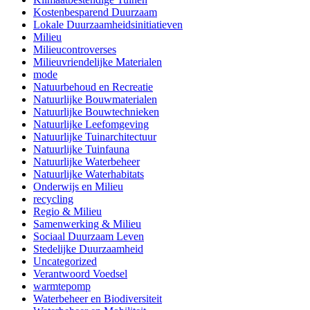
Kostenbesparend Duurzaam
Lokale Duurzaamheidsinitiatieven
Milieu
Milieucontroverses
Milieuvriendelijke Materialen
mode
Natuurbehoud en Recreatie
Natuurlijke Bouwmaterialen
Natuurlijke Bouwtechnieken
Natuurlijke Leefomgeving
Natuurlijke Tuinarchitectuur
Natuurlijke Tuinfauna
Natuurlijke Waterbeheer
Natuurlijke Waterhabitats
Onderwijs en Milieu
recycling
Regio & Milieu
Samenwerking & Milieu
Sociaal Duurzaam Leven
Stedelijke Duurzaamheid
Uncategorized
Verantwoord Voedsel
warmtepomp
Waterbeheer en Biodiversiteit