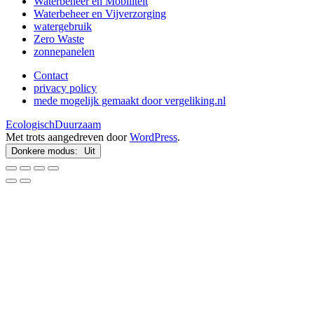
Waterbeheer en Mobiliteit
Waterbeheer en Vijverzorging
watergebruik
Zero Waste
zonnepanelen
Contact
privacy policy
mede mogelijk gemaakt door vergeliking.nl
EcologischDuurzaam
Met trots aangedreven door
WordPress
.
Donkere modus: