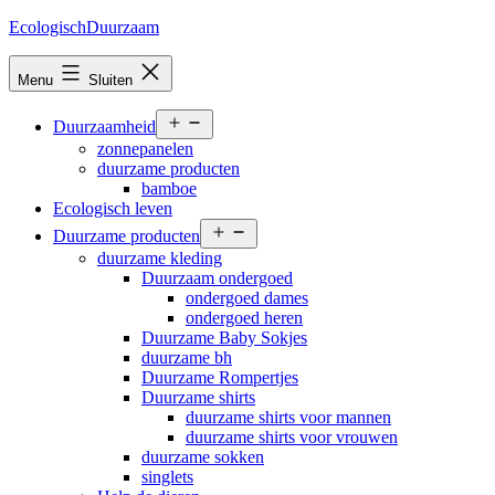
Ga
EcologischDuurzaam
naar
de
Menu
Sluiten
inhoud
Open
Duurzaamheid
menu
zonnepanelen
duurzame producten
bamboe
Ecologisch leven
Open
Duurzame producten
menu
duurzame kleding
Duurzaam ondergoed
ondergoed dames
ondergoed heren
Duurzame Baby Sokjes
duurzame bh
Duurzame Rompertjes
Duurzame shirts
duurzame shirts voor mannen
duurzame shirts voor vrouwen
duurzame sokken
singlets