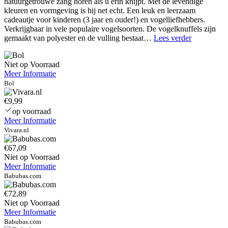
natuurgetrouwe zang horen als u erin knijpt. Met de levendige
kleuren en vormgeving is hij net echt. Een leuk en leerzaam
cadeautje voor kinderen (3 jaar en ouder!) en vogelliefhebbers.
Verkrijgbaar in vele populaire vogelsoorten. De vogelknuffels zijn
Daisy
gemaakt van polyester en de vulling bestaat…
Lees verder
Dusk
Oversized
Niet op Voorraad
capuchon
Meer Informatie
trui
Kinderen
Bol
€9,99
op voorraad
Meer Informatie
Vivara.nl
€67,09
Niet op Voorraad
Meer Informatie
Babubas.com
€72,89
Niet op Voorraad
Meer Informatie
Babubas.com