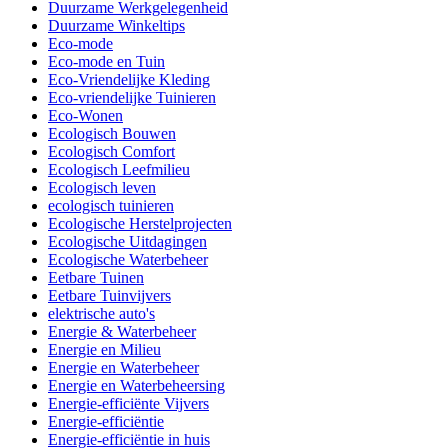
Duurzame Werkgelegenheid
Duurzame Winkeltips
Eco-mode
Eco-mode en Tuin
Eco-Vriendelijke Kleding
Eco-vriendelijke Tuinieren
Eco-Wonen
Ecologisch Bouwen
Ecologisch Comfort
Ecologisch Leefmilieu
Ecologisch leven
ecologisch tuinieren
Ecologische Herstelprojecten
Ecologische Uitdagingen
Ecologische Waterbeheer
Eetbare Tuinen
Eetbare Tuinvijvers
elektrische auto's
Energie & Waterbeheer
Energie en Milieu
Energie en Waterbeheer
Energie en Waterbeheersing
Energie-efficiënte Vijvers
Energie-efficiëntie
Energie-efficiëntie in huis