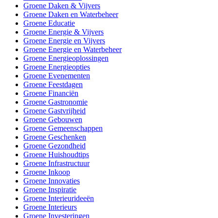
Groene Daken & Vijvers
Groene Daken en Waterbeheer
Groene Educatie
Groene Energie & Vijvers
Groene Energie en Vijvers
Groene Energie en Waterbeheer
Groene Energieoplossingen
Groene Energieopties
Groene Evenementen
Groene Feestdagen
Groene Financiën
Groene Gastronomie
Groene Gastvrijheid
Groene Gebouwen
Groene Gemeenschappen
Groene Geschenken
Groene Gezondheid
Groene Huishoudtips
Groene Infrastructuur
Groene Inkoop
Groene Innovaties
Groene Inspiratie
Groene Interieurideeën
Groene Interieurs
Groene Investeringen