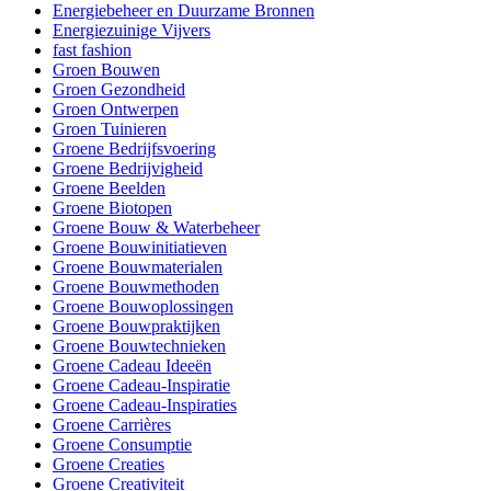
Energiebeheer en Duurzame Bronnen
Energiezuinige Vijvers
fast fashion
Groen Bouwen
Groen Gezondheid
Groen Ontwerpen
Groen Tuinieren
Groene Bedrijfsvoering
Groene Bedrijvigheid
Groene Beelden
Groene Biotopen
Groene Bouw & Waterbeheer
Groene Bouwinitiatieven
Groene Bouwmaterialen
Groene Bouwmethoden
Groene Bouwoplossingen
Groene Bouwpraktijken
Groene Bouwtechnieken
Groene Cadeau Ideeën
Groene Cadeau-Inspiratie
Groene Cadeau-Inspiraties
Groene Carrières
Groene Consumptie
Groene Creaties
Groene Creativiteit