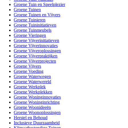
Groene Tuin en Speelplezier
Groene Tuinen
Groene Tuinen en Vijvers
Groene Tuinieren
Groene Tuininitiatieven
Groene Tuinmeubels
Groene Vieringen
Groene Vijverinitiatieven
Groene Vijverinnovaties
Groene Vijveroplossingen
Groene Vijverpraktijken
Groene Vijverprojecten
Groene Vijvers
Groene Voeding
Groene Waterwegen
Groene Waterwereld
Groene Werkplek
Groene Werkplekken
Groene Woninginnovaties
Groene Woninginrichting
Groene Woonideeën
Groene Woonoplossingen
Herstel en Behoud
Inclusieve Duurzaamheid
Klimaatbestendige Tuinen