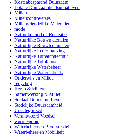
Kostenbesparend Duurzaam
Lokale Duurzaamheidsinitiatieven
Milieu
Milieucontroverses
Milieuvriendelijke Materialen
mode
Natuurbehoud en Recreatie
Natuurlijke Bouwmaterialen
Natuurlijke Bouwtechnieken
Natuurlijke Leefomgeving
Natuurlijke Tuinarchitectuur
Natuurlijke Tuinfauna
Natuurlijke Waterbeheer
Natuurlijke Waterhabitats
Onderwijs en Milieu
recycling
Regio & Milieu
Samenwerking & Milieu
Sociaal Duurzaam Leven
Stedelijke Duurzaamheid
Uncategorized
Verantwoord Voedsel
warmtepomp
Waterbeheer en Biodiversiteit
Waterbeheer en Mobiliteit