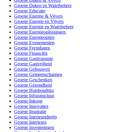
Groene Daken & Vijvers
Groene Daken en Waterbeheer
Groene Educatie
Groene Energie & Vijvers
Groene Energie en Vijvers
Groene Energie en Waterbeheer
Groene Energieoplossingen
Groene Energieopties
Groene Evenementen
Groene Feestdagen
Groene Financiën
Groene Gastronomie
Groene Gastvrijheid
Groene Gebouwen
Groene Gemeenschappen
Groene Geschenken
Groene Gezondheid
Groene Huishoudtips
Groene Infrastructuur
Groene Inkoop
Groene Innovaties
Groene Inspiratie
Groene Interieurideeën
Groene Interieurs
Groene Investeringen