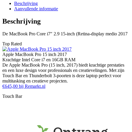
mid-
Beschrijving
2017-
Aanvullende informatie
15-
i7-
Beschrijving
7700hq-
16gb-
De MacBook Pro Core i7″ 2.9 15-inch (Retina-display medio 2017
ram-
512gb-
Top Rated
ssd-
15-
Apple MacBook Pro 15 inch 2017
inch-
Krachtige Intel Core i7 en 16GB RAM
touch-
De Apple MacBook Pro (15 inch, 2017) biedt krachtige prestaties
bar-
en een luxe design voor professionals en creatievelingen. Met zijn
thunderbolt-
Touch Bar en Thunderbolt 3-poorten is deze laptop perfect voor
x4-
multitasking en creatieve projecten.
silver-
€645,00 bij Remarkt.nl
b-
grade-
Touch Bar
2
aantal
Ontvang