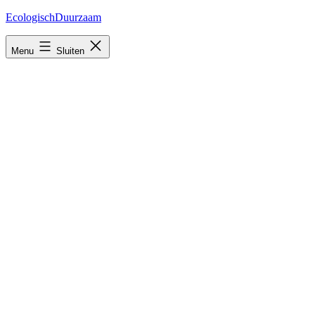
Ga
EcologischDuurzaam
naar
de
Menu
Sluiten
inhoud