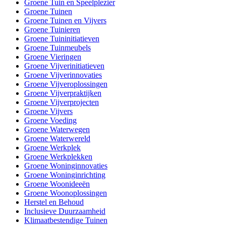
Groene Tuin en Speelplezier
Groene Tuinen
Groene Tuinen en Vijvers
Groene Tuinieren
Groene Tuininitiatieven
Groene Tuinmeubels
Groene Vieringen
Groene Vijverinitiatieven
Groene Vijverinnovaties
Groene Vijveroplossingen
Groene Vijverpraktijken
Groene Vijverprojecten
Groene Vijvers
Groene Voeding
Groene Waterwegen
Groene Waterwereld
Groene Werkplek
Groene Werkplekken
Groene Woninginnovaties
Groene Woninginrichting
Groene Woonideeën
Groene Woonoplossingen
Herstel en Behoud
Inclusieve Duurzaamheid
Klimaatbestendige Tuinen