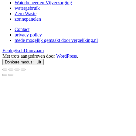
Waterbeheer en Vijverzorging
watergebruik
Zero Waste
zonnepanelen
Contact
privacy policy
mede mogelijk gemaakt door vergeliking.nl
EcologischDuurzaam
Met trots aangedreven door
WordPress
.
Donkere modus: