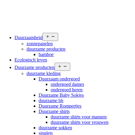
Open
Duurzaamheid
menu
zonnepanelen
duurzame producten
bamboe
Ecologisch leven
Open
Duurzame producten
menu
duurzame kleding
Duurzaam ondergoed
ondergoed dames
ondergoed heren
Duurzame Baby Sokjes
duurzame bh
Duurzame Rompertjes
Duurzame shirts
duurzame shirts voor mannen
duurzame shirts voor vrouwen
duurzame sokken
singlets