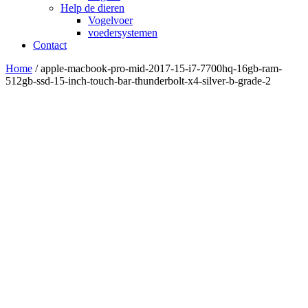
Help de dieren
Vogelvoer
voedersystemen
Contact
Home
/ apple-macbook-pro-mid-2017-15-i7-7700hq-16gb-ram-
512gb-ssd-15-inch-touch-bar-thunderbolt-x4-silver-b-grade-2