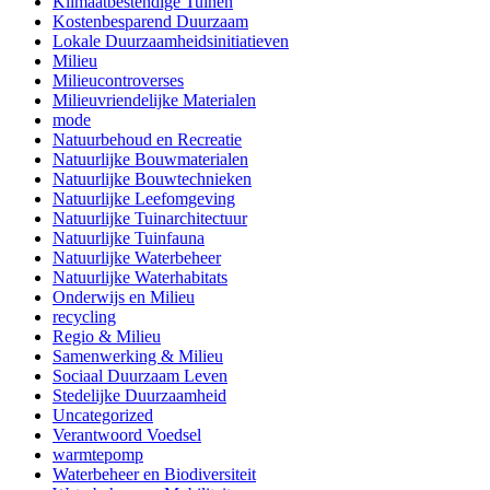
Klimaatbestendige Tuinen
Kostenbesparend Duurzaam
Lokale Duurzaamheidsinitiatieven
Milieu
Milieucontroverses
Milieuvriendelijke Materialen
mode
Natuurbehoud en Recreatie
Natuurlijke Bouwmaterialen
Natuurlijke Bouwtechnieken
Natuurlijke Leefomgeving
Natuurlijke Tuinarchitectuur
Natuurlijke Tuinfauna
Natuurlijke Waterbeheer
Natuurlijke Waterhabitats
Onderwijs en Milieu
recycling
Regio & Milieu
Samenwerking & Milieu
Sociaal Duurzaam Leven
Stedelijke Duurzaamheid
Uncategorized
Verantwoord Voedsel
warmtepomp
Waterbeheer en Biodiversiteit