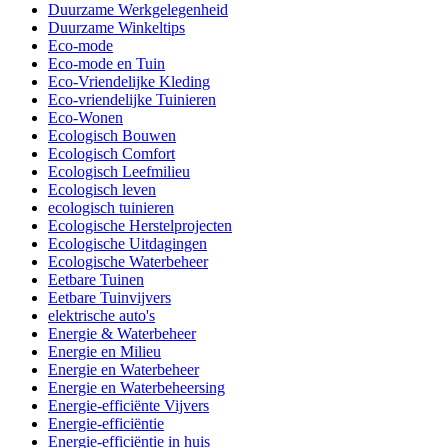
Duurzame Werkgelegenheid
Duurzame Winkeltips
Eco-mode
Eco-mode en Tuin
Eco-Vriendelijke Kleding
Eco-vriendelijke Tuinieren
Eco-Wonen
Ecologisch Bouwen
Ecologisch Comfort
Ecologisch Leefmilieu
Ecologisch leven
ecologisch tuinieren
Ecologische Herstelprojecten
Ecologische Uitdagingen
Ecologische Waterbeheer
Eetbare Tuinen
Eetbare Tuinvijvers
elektrische auto's
Energie & Waterbeheer
Energie en Milieu
Energie en Waterbeheer
Energie en Waterbeheersing
Energie-efficiënte Vijvers
Energie-efficiëntie
Energie-efficiëntie in huis