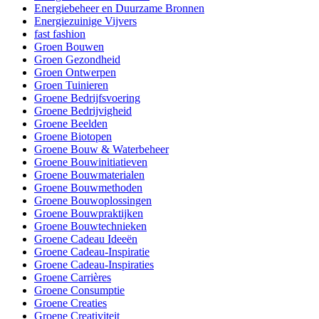
Energiebeheer en Duurzame Bronnen
Energiezuinige Vijvers
fast fashion
Groen Bouwen
Groen Gezondheid
Groen Ontwerpen
Groen Tuinieren
Groene Bedrijfsvoering
Groene Bedrijvigheid
Groene Beelden
Groene Biotopen
Groene Bouw & Waterbeheer
Groene Bouwinitiatieven
Groene Bouwmaterialen
Groene Bouwmethoden
Groene Bouwoplossingen
Groene Bouwpraktijken
Groene Bouwtechnieken
Groene Cadeau Ideeën
Groene Cadeau-Inspiratie
Groene Cadeau-Inspiraties
Groene Carrières
Groene Consumptie
Groene Creaties
Groene Creativiteit