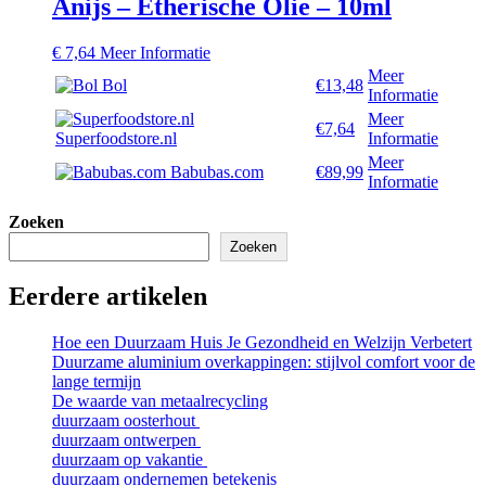
Anijs – Etherische Olie – 10ml
€
7,64
Meer Informatie
Meer
Bol
€13,48
Informatie
Meer
€7,64
Superfoodstore.nl
Informatie
Meer
Babubas.com
€89,99
Informatie
Zoeken
Zoeken
Eerdere artikelen
Hoe een Duurzaam Huis Je Gezondheid en Welzijn Verbetert
Duurzame aluminium overkappingen: stijlvol comfort voor de
lange termijn
De waarde van metaalrecycling
duurzaam oosterhout
duurzaam ontwerpen
duurzaam op vakantie
duurzaam ondernemen betekenis