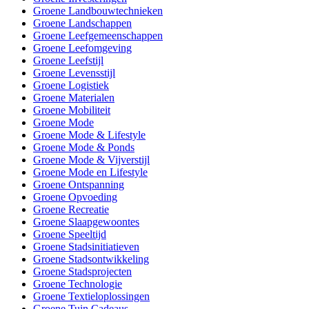
Groene Landbouwtechnieken
Groene Landschappen
Groene Leefgemeenschappen
Groene Leefomgeving
Groene Leefstijl
Groene Levensstijl
Groene Logistiek
Groene Materialen
Groene Mobiliteit
Groene Mode
Groene Mode & Lifestyle
Groene Mode & Ponds
Groene Mode & Vijverstijl
Groene Mode en Lifestyle
Groene Ontspanning
Groene Opvoeding
Groene Recreatie
Groene Slaapgewoontes
Groene Speeltijd
Groene Stadsinitiatieven
Groene Stadsontwikkeling
Groene Stadsprojecten
Groene Technologie
Groene Textieloplossingen
Groene Tuin Cadeaus