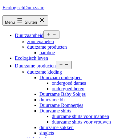
Ga
EcologischDuurzaam
naar
de
Menu
Sluiten
inhoud
Open
Duurzaamheid
menu
zonnepanelen
duurzame producten
bamboe
Ecologisch leven
Open
Duurzame producten
menu
duurzame kleding
Duurzaam ondergoed
ondergoed dames
ondergoed heren
Duurzame Baby Sokjes
duurzame bh
Duurzame Rompertjes
Duurzame shirts
duurzame shirts voor mannen
duurzame shirts voor vrouwen
duurzame sokken
singlets