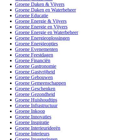
Groene Daken & Vijvers
Groene Daken en Waterbeheer
Groene Educatie
Groene Energie & Vijvers
Groene Energie en Vijvers
Groene Energie en Waterbeheer
Groene Energieoplossingen
Groene Energieopties
Groene Evenementen
Groene Feestdagen
Groene Financiën
Groene Gastronomie
Groene Gastvrijheid
Groene Gebouwen
Groene Gemeenschappen
Groene Geschenken
Groene Gezondheid
Groene Huishoudtips
Groene Infrastructuur
Groene Inkoop
Groene Innovaties
Groene Inspiratie
Groene Interieurideeën
Groene Interieurs
Groene Investeringen