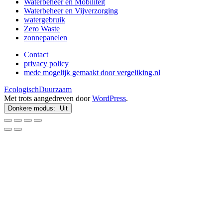
Waterbeheer en Mobiliteit
Waterbeheer en Vijverzorging
watergebruik
Zero Waste
zonnepanelen
Contact
privacy policy
mede mogelijk gemaakt door vergeliking.nl
EcologischDuurzaam
Met trots aangedreven door
WordPress
.
Donkere modus: