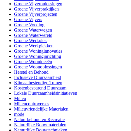
Groene Vijveroplossingen
Groene Vijverpraktijken
Groene Vijverprojecten
Groene Vijvers
Groene Voeding
Groene Waterwegen
Groene Waterwereld
Groene Werkplek
Groene Werkplekken
Groene Woninginnovaties
Groene Woninginrichting
Groene Woonideeën
Groene Woonoplossingen
Herstel en Behoud
Inclusieve Duurzaamheid
Klimaatbestendige Tuinen
Kostenbesparend Duurzaam
Lokale Duurzaamheidsinitiatieven
Milieu
Milieucontroverses
Milieuvriendelijke Materialen
mode
Natuurbehoud en Recreatie
Natuurlijke Bouwmaterialen
Natuurlijke Bouwtechnieken