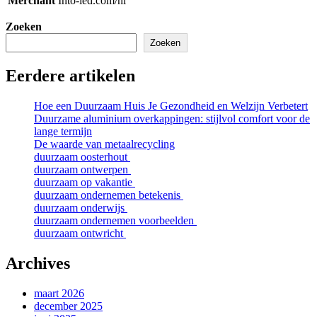
Merchant
Into-led.com/nl
Zoeken
Zoeken
Eerdere artikelen
Hoe een Duurzaam Huis Je Gezondheid en Welzijn Verbetert
Duurzame aluminium overkappingen: stijlvol comfort voor de
lange termijn
De waarde van metaalrecycling
duurzaam oosterhout
duurzaam ontwerpen
duurzaam op vakantie
duurzaam ondernemen betekenis
duurzaam onderwijs
duurzaam ondernemen voorbeelden
duurzaam ontwricht
Archives
maart 2026
december 2025