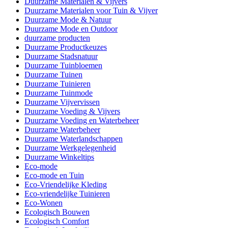
Duurzame Materialen & Vijvers
Duurzame Materialen voor Tuin & Vijver
Duurzame Mode & Natuur
Duurzame Mode en Outdoor
duurzame producten
Duurzame Productkeuzes
Duurzame Stadsnatuur
Duurzame Tuinbloemen
Duurzame Tuinen
Duurzame Tuinieren
Duurzame Tuinmode
Duurzame Vijvervissen
Duurzame Voeding & Vijvers
Duurzame Voeding en Waterbeheer
Duurzame Waterbeheer
Duurzame Waterlandschappen
Duurzame Werkgelegenheid
Duurzame Winkeltips
Eco-mode
Eco-mode en Tuin
Eco-Vriendelijke Kleding
Eco-vriendelijke Tuinieren
Eco-Wonen
Ecologisch Bouwen
Ecologisch Comfort