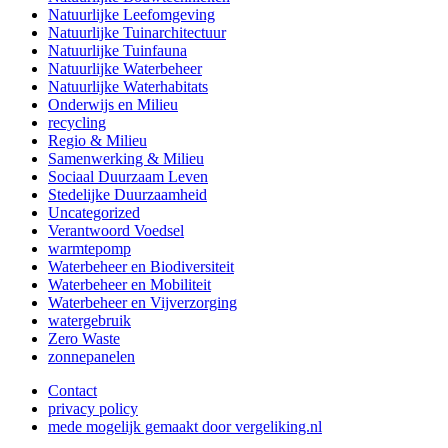
Natuurlijke Leefomgeving
Natuurlijke Tuinarchitectuur
Natuurlijke Tuinfauna
Natuurlijke Waterbeheer
Natuurlijke Waterhabitats
Onderwijs en Milieu
recycling
Regio & Milieu
Samenwerking & Milieu
Sociaal Duurzaam Leven
Stedelijke Duurzaamheid
Uncategorized
Verantwoord Voedsel
warmtepomp
Waterbeheer en Biodiversiteit
Waterbeheer en Mobiliteit
Waterbeheer en Vijverzorging
watergebruik
Zero Waste
zonnepanelen
Contact
privacy policy
mede mogelijk gemaakt door vergeliking.nl