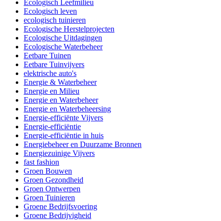
Ecologisch Leefmilieu
Ecologisch leven
ecologisch tuinieren
Ecologische Herstelprojecten
Ecologische Uitdagingen
Ecologische Waterbeheer
Eetbare Tuinen
Eetbare Tuinvijvers
elektrische auto's
Energie & Waterbeheer
Energie en Milieu
Energie en Waterbeheer
Energie en Waterbeheersing
Energie-efficiënte Vijvers
Energie-efficiëntie
Energie-efficiëntie in huis
Energiebeheer en Duurzame Bronnen
Energiezuinige Vijvers
fast fashion
Groen Bouwen
Groen Gezondheid
Groen Ontwerpen
Groen Tuinieren
Groene Bedrijfsvoering
Groene Bedrijvigheid