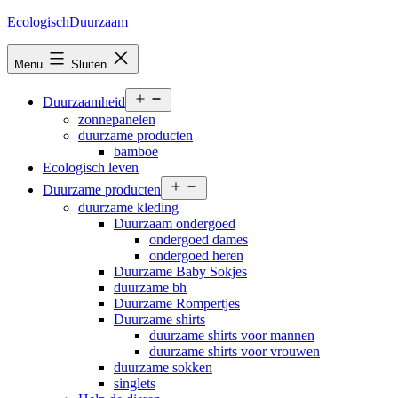
Ga
EcologischDuurzaam
naar
de
Menu
Sluiten
inhoud
Open
Duurzaamheid
menu
zonnepanelen
duurzame producten
bamboe
Ecologisch leven
Open
Duurzame producten
menu
duurzame kleding
Duurzaam ondergoed
ondergoed dames
ondergoed heren
Duurzame Baby Sokjes
duurzame bh
Duurzame Rompertjes
Duurzame shirts
duurzame shirts voor mannen
duurzame shirts voor vrouwen
duurzame sokken
singlets