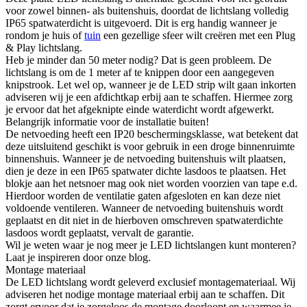
voor zowel binnen- als buitenshuis, doordat de lichtslang volledig
IP65 spatwaterdicht is uitgevoerd. Dit is erg handig wanneer je
rondom je huis of
tuin
een gezellige sfeer wilt creëren met een Plug
& Play lichtslang.
Heb je minder dan 50 meter nodig? Dat is geen probleem. De
lichtslang is om de 1 meter af te knippen door een aangegeven
knipstrook. Let wel op, wanneer je de LED strip wilt gaan inkorten
adviseren wij je een afdichtkap erbij aan te schaffen. Hiermee zorg
je ervoor dat het afgeknipte einde waterdicht wordt afgewerkt.
Belangrijk informatie voor de installatie buiten!
De netvoeding heeft een IP20 beschermingsklasse, wat betekent dat
deze uitsluitend geschikt is voor gebruik in een droge binnenruimte
binnenshuis. Wanneer je de netvoeding buitenshuis wilt plaatsen,
dien je deze in een IP65 spatwater dichte lasdoos te plaatsen. Het
blokje aan het netsnoer mag ook niet worden voorzien van tape e.d.
Hierdoor worden de ventilatie gaten afgesloten en kan deze niet
voldoende ventileren. Wanneer de netvoeding buitenshuis wordt
geplaatst en dit niet in de hierboven omschreven spatwaterdichte
lasdoos wordt geplaatst, vervalt de garantie.
Wil je weten waar je nog meer je LED lichtslangen kunt monteren?
Laat je inspireren door onze blog.
Montage materiaal
De LED lichtslang wordt geleverd exclusief montagemateriaal. Wij
adviseren het nodige montage materiaal erbij aan te schaffen. Dit
zorgt ervoor dat je zorgeloos de montage doorloopt en waarmee je