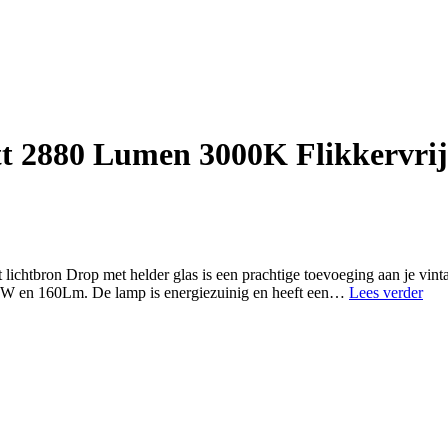
t 2880 Lumen 3000K Flikkervrij
htbron Drop met helder glas is een prachtige toevoeging aan je vint
10x
 2W en 160Lm. De lamp is energiezuinig en heeft een…
Lees verder
LE
TL
buis
120
cm
18
Wat
288