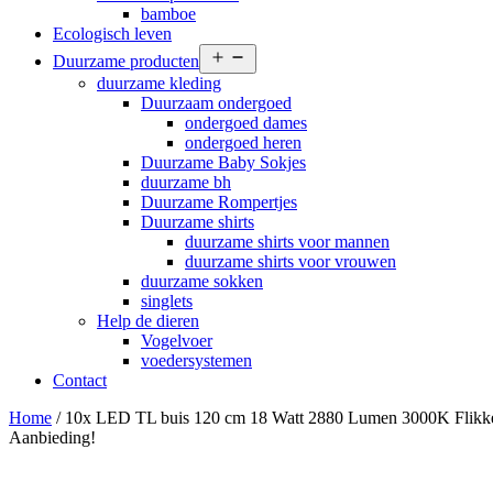
bamboe
Ecologisch leven
Open
Duurzame producten
menu
duurzame kleding
Duurzaam ondergoed
ondergoed dames
ondergoed heren
Duurzame Baby Sokjes
duurzame bh
Duurzame Rompertjes
Duurzame shirts
duurzame shirts voor mannen
duurzame shirts voor vrouwen
duurzame sokken
singlets
Help de dieren
Vogelvoer
voedersystemen
Contact
Home
/ 10x LED TL buis 120 cm 18 Watt 2880 Lumen 3000K Flikkerv
Aanbieding!