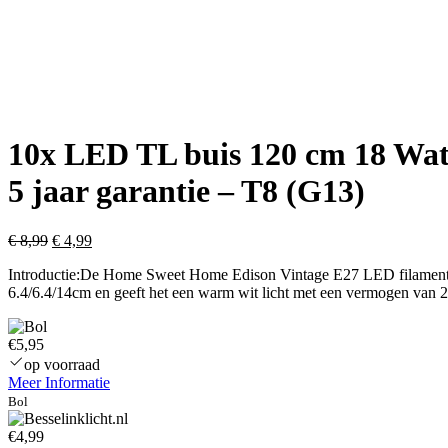
10x LED TL buis 120 cm 18 Wat
5 jaar garantie – T8 (G13)
Oorspronkelijke
Huidige
€
8,99
€
4,99
prijs
prijs
Introductie:De Home Sweet Home Edison Vintage E27 LED filament lic
was:
is:
6.4/6.4/14cm en geeft het een warm wit licht met een vermogen van
€ 8,99.
€ 4,99.
€5,95
op voorraad
Meer Informatie
Bol
€4,99