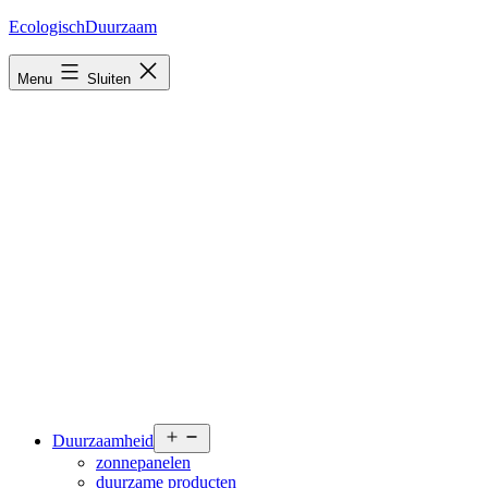
Ga
EcologischDuurzaam
naar
de
Menu
Sluiten
inhoud
Open
Duurzaamheid
menu
zonnepanelen
duurzame producten