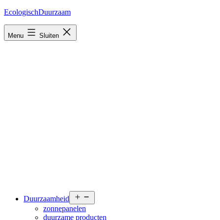
Ga
EcologischDuurzaam
naar
de
Menu
Sluiten
inhoud
Open
Duurzaamheid
menu
zonnepanelen
duurzame producten