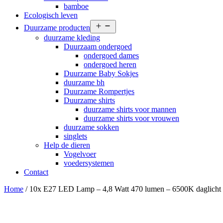
bamboe
Ecologisch leven
Open
Duurzame producten
menu
duurzame kleding
Duurzaam ondergoed
ondergoed dames
ondergoed heren
Duurzame Baby Sokjes
duurzame bh
Duurzame Rompertjes
Duurzame shirts
duurzame shirts voor mannen
duurzame shirts voor vrouwen
duurzame sokken
singlets
Help de dieren
Vogelvoer
voedersystemen
Contact
Home
/ 10x E27 LED Lamp – 4,8 Watt 470 lumen – 6500K daglicht wi