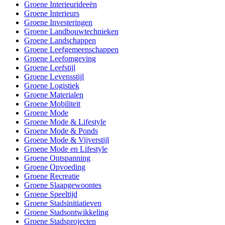
Groene Interieurideeën
Groene Interieurs
Groene Investeringen
Groene Landbouwtechnieken
Groene Landschappen
Groene Leefgemeenschappen
Groene Leefomgeving
Groene Leefstijl
Groene Levensstijl
Groene Logistiek
Groene Materialen
Groene Mobiliteit
Groene Mode
Groene Mode & Lifestyle
Groene Mode & Ponds
Groene Mode & Vijverstijl
Groene Mode en Lifestyle
Groene Ontspanning
Groene Opvoeding
Groene Recreatie
Groene Slaapgewoontes
Groene Speeltijd
Groene Stadsinitiatieven
Groene Stadsontwikkeling
Groene Stadsprojecten