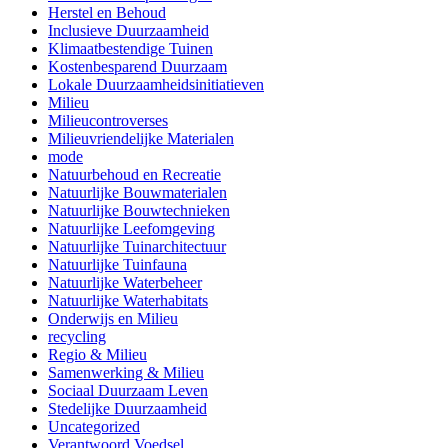
Herstel en Behoud
Inclusieve Duurzaamheid
Klimaatbestendige Tuinen
Kostenbesparend Duurzaam
Lokale Duurzaamheidsinitiatieven
Milieu
Milieucontroverses
Milieuvriendelijke Materialen
mode
Natuurbehoud en Recreatie
Natuurlijke Bouwmaterialen
Natuurlijke Bouwtechnieken
Natuurlijke Leefomgeving
Natuurlijke Tuinarchitectuur
Natuurlijke Tuinfauna
Natuurlijke Waterbeheer
Natuurlijke Waterhabitats
Onderwijs en Milieu
recycling
Regio & Milieu
Samenwerking & Milieu
Sociaal Duurzaam Leven
Stedelijke Duurzaamheid
Uncategorized
Verantwoord Voedsel