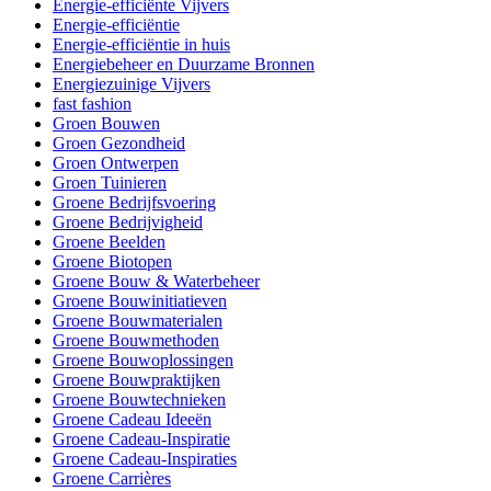
Energie-efficiënte Vijvers
Energie-efficiëntie
Energie-efficiëntie in huis
Energiebeheer en Duurzame Bronnen
Energiezuinige Vijvers
fast fashion
Groen Bouwen
Groen Gezondheid
Groen Ontwerpen
Groen Tuinieren
Groene Bedrijfsvoering
Groene Bedrijvigheid
Groene Beelden
Groene Biotopen
Groene Bouw & Waterbeheer
Groene Bouwinitiatieven
Groene Bouwmaterialen
Groene Bouwmethoden
Groene Bouwoplossingen
Groene Bouwpraktijken
Groene Bouwtechnieken
Groene Cadeau Ideeën
Groene Cadeau-Inspiratie
Groene Cadeau-Inspiraties
Groene Carrières