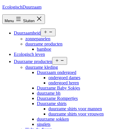
Ga
EcologischDuurzaam
naar
de
Menu
Sluiten
inhoud
Open
Duurzaamheid
menu
zonnepanelen
duurzame producten
bamboe
Ecologisch leven
Open
Duurzame producten
menu
duurzame kleding
Duurzaam ondergoed
ondergoed dames
ondergoed heren
Duurzame Baby Sokjes
duurzame bh
Duurzame Rompertjes
Duurzame shirts
duurzame shirts voor mannen
duurzame shirts voor vrouwen
duurzame sokken
singlets