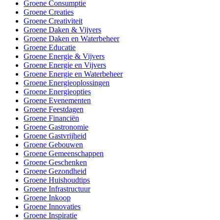
Groene Consumptie
Groene Creaties
Groene Creativiteit
Groene Daken & Vijvers
Groene Daken en Waterbeheer
Groene Educatie
Groene Energie & Vijvers
Groene Energie en Vijvers
Groene Energie en Waterbeheer
Groene Energieoplossingen
Groene Energieopties
Groene Evenementen
Groene Feestdagen
Groene Financiën
Groene Gastronomie
Groene Gastvrijheid
Groene Gebouwen
Groene Gemeenschappen
Groene Geschenken
Groene Gezondheid
Groene Huishoudtips
Groene Infrastructuur
Groene Inkoop
Groene Innovaties
Groene Inspiratie