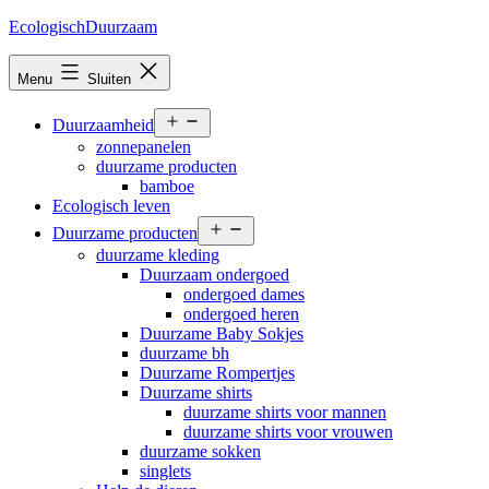
Ga
EcologischDuurzaam
naar
de
Menu
Sluiten
inhoud
Open
Duurzaamheid
menu
zonnepanelen
duurzame producten
bamboe
Ecologisch leven
Open
Duurzame producten
menu
duurzame kleding
Duurzaam ondergoed
ondergoed dames
ondergoed heren
Duurzame Baby Sokjes
duurzame bh
Duurzame Rompertjes
Duurzame shirts
duurzame shirts voor mannen
duurzame shirts voor vrouwen
duurzame sokken
singlets