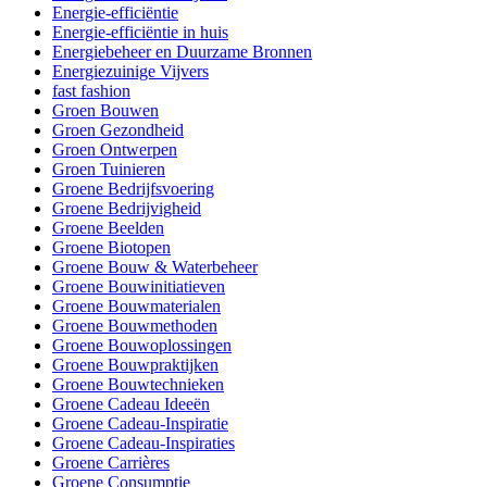
Energie-efficiëntie
Energie-efficiëntie in huis
Energiebeheer en Duurzame Bronnen
Energiezuinige Vijvers
fast fashion
Groen Bouwen
Groen Gezondheid
Groen Ontwerpen
Groen Tuinieren
Groene Bedrijfsvoering
Groene Bedrijvigheid
Groene Beelden
Groene Biotopen
Groene Bouw & Waterbeheer
Groene Bouwinitiatieven
Groene Bouwmaterialen
Groene Bouwmethoden
Groene Bouwoplossingen
Groene Bouwpraktijken
Groene Bouwtechnieken
Groene Cadeau Ideeën
Groene Cadeau-Inspiratie
Groene Cadeau-Inspiraties
Groene Carrières
Groene Consumptie