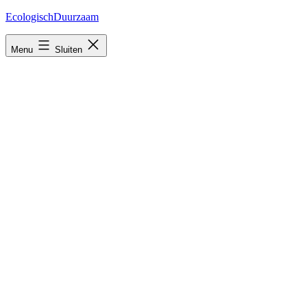
Ga
EcologischDuurzaam
naar
de
Menu
Sluiten
inhoud