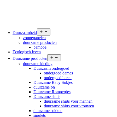
Open
Duurzaamheid
menu
zonnepanelen
duurzame producten
bamboe
Ecologisch leven
Open
Duurzame producten
menu
duurzame kleding
Duurzaam ondergoed
ondergoed dames
ondergoed heren
Duurzame Baby Sokjes
duurzame bh
Duurzame Rompertjes
Duurzame shirts
duurzame shirts voor mannen
duurzame shirts voor vrouwen
duurzame sokken
singlets