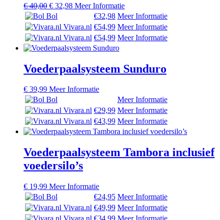
Oorspronkelijke
Huidige
€
40,00
€
32,98
Meer Informatie
prijs
prijs
Bol
€32,98
Meer Informatie
was:
is:
Vivara.nl
€54,99
Meer Informatie
€ 40,00.
€ 32,98.
Vivara.nl
€54,99
Meer Informatie
Voederpaalsysteem Sunduro
€
39,99
Meer Informatie
Bol
Meer Informatie
Vivara.nl
€29,99
Meer Informatie
Vivara.nl
€43,99
Meer Informatie
Voederpaalsysteem Tambora inclusief
voedersilo’s
€
19,99
Meer Informatie
Bol
€24,95
Meer Informatie
Vivara.nl
€49,99
Meer Informatie
Vivara.nl
€34,99
Meer Informatie