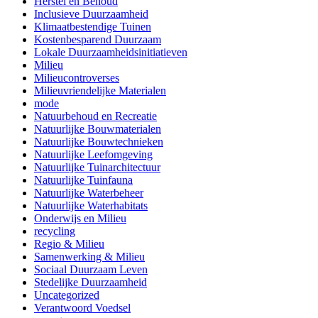
Herstel en Behoud
Inclusieve Duurzaamheid
Klimaatbestendige Tuinen
Kostenbesparend Duurzaam
Lokale Duurzaamheidsinitiatieven
Milieu
Milieucontroverses
Milieuvriendelijke Materialen
mode
Natuurbehoud en Recreatie
Natuurlijke Bouwmaterialen
Natuurlijke Bouwtechnieken
Natuurlijke Leefomgeving
Natuurlijke Tuinarchitectuur
Natuurlijke Tuinfauna
Natuurlijke Waterbeheer
Natuurlijke Waterhabitats
Onderwijs en Milieu
recycling
Regio & Milieu
Samenwerking & Milieu
Sociaal Duurzaam Leven
Stedelijke Duurzaamheid
Uncategorized
Verantwoord Voedsel