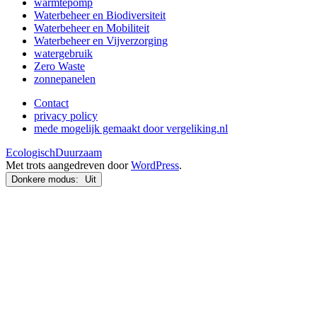
warmtepomp
Waterbeheer en Biodiversiteit
Waterbeheer en Mobiliteit
Waterbeheer en Vijverzorging
watergebruik
Zero Waste
zonnepanelen
Contact
privacy policy
mede mogelijk gemaakt door vergeliking.nl
EcologischDuurzaam
Met trots aangedreven door
WordPress
.
Donkere modus: