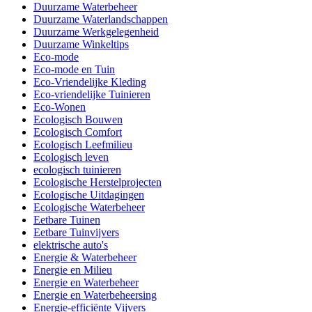
Duurzame Waterbeheer
Duurzame Waterlandschappen
Duurzame Werkgelegenheid
Duurzame Winkeltips
Eco-mode
Eco-mode en Tuin
Eco-Vriendelijke Kleding
Eco-vriendelijke Tuinieren
Eco-Wonen
Ecologisch Bouwen
Ecologisch Comfort
Ecologisch Leefmilieu
Ecologisch leven
ecologisch tuinieren
Ecologische Herstelprojecten
Ecologische Uitdagingen
Ecologische Waterbeheer
Eetbare Tuinen
Eetbare Tuinvijvers
elektrische auto's
Energie & Waterbeheer
Energie en Milieu
Energie en Waterbeheer
Energie en Waterbeheersing
Energie-efficiënte Vijvers