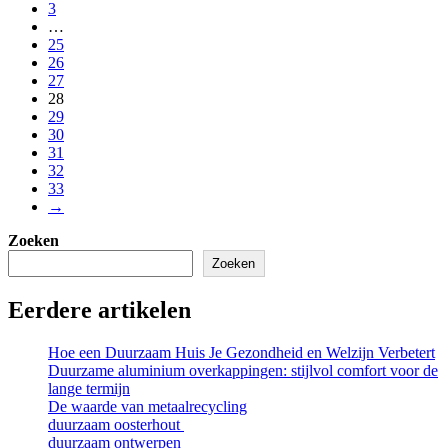
3
…
25
26
27
28
29
30
31
32
33
→
Zoeken
Zoeken
Eerdere artikelen
Hoe een Duurzaam Huis Je Gezondheid en Welzijn Verbetert
Duurzame aluminium overkappingen: stijlvol comfort voor de
lange termijn
De waarde van metaalrecycling
duurzaam oosterhout
duurzaam ontwerpen