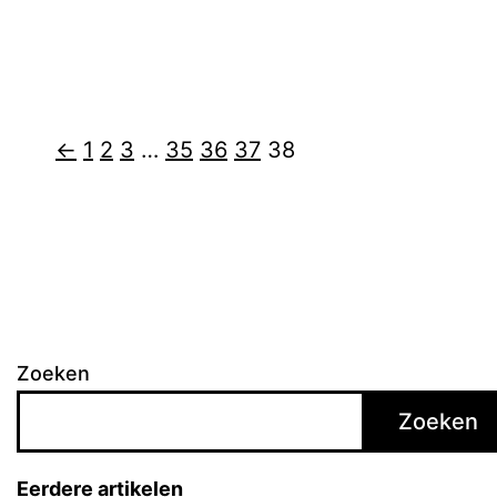
←
1
2
3
…
35
36
37
38
Zoeken
Zoeken
Eerdere artikelen