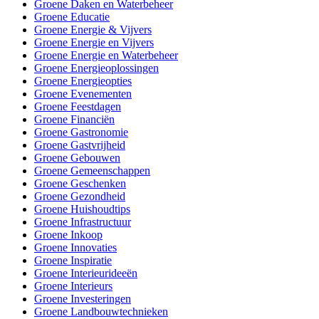
Groene Daken en Waterbeheer
Groene Educatie
Groene Energie & Vijvers
Groene Energie en Vijvers
Groene Energie en Waterbeheer
Groene Energieoplossingen
Groene Energieopties
Groene Evenementen
Groene Feestdagen
Groene Financiën
Groene Gastronomie
Groene Gastvrijheid
Groene Gebouwen
Groene Gemeenschappen
Groene Geschenken
Groene Gezondheid
Groene Huishoudtips
Groene Infrastructuur
Groene Inkoop
Groene Innovaties
Groene Inspiratie
Groene Interieurideeën
Groene Interieurs
Groene Investeringen
Groene Landbouwtechnieken