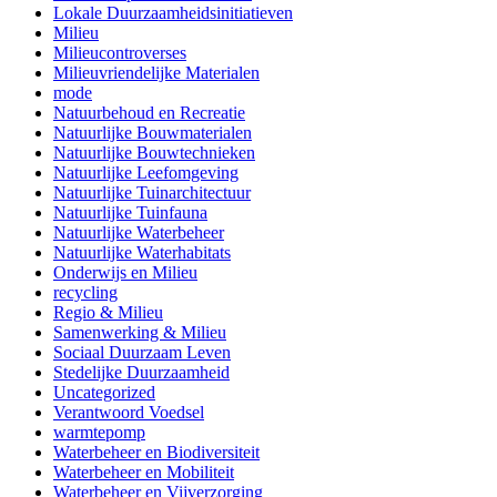
Lokale Duurzaamheidsinitiatieven
Milieu
Milieucontroverses
Milieuvriendelijke Materialen
mode
Natuurbehoud en Recreatie
Natuurlijke Bouwmaterialen
Natuurlijke Bouwtechnieken
Natuurlijke Leefomgeving
Natuurlijke Tuinarchitectuur
Natuurlijke Tuinfauna
Natuurlijke Waterbeheer
Natuurlijke Waterhabitats
Onderwijs en Milieu
recycling
Regio & Milieu
Samenwerking & Milieu
Sociaal Duurzaam Leven
Stedelijke Duurzaamheid
Uncategorized
Verantwoord Voedsel
warmtepomp
Waterbeheer en Biodiversiteit
Waterbeheer en Mobiliteit
Waterbeheer en Vijverzorging