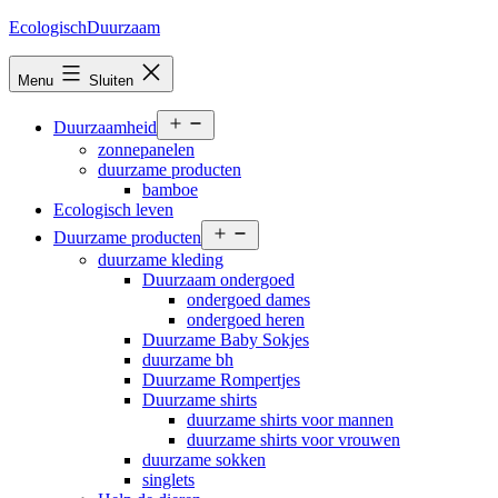
Ga
EcologischDuurzaam
naar
de
Menu
Sluiten
inhoud
Open
Duurzaamheid
menu
zonnepanelen
duurzame producten
bamboe
Ecologisch leven
Open
Duurzame producten
menu
duurzame kleding
Duurzaam ondergoed
ondergoed dames
ondergoed heren
Duurzame Baby Sokjes
duurzame bh
Duurzame Rompertjes
Duurzame shirts
duurzame shirts voor mannen
duurzame shirts voor vrouwen
duurzame sokken
singlets