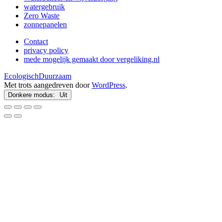
watergebruik
Zero Waste
zonnepanelen
Contact
privacy policy
mede mogelijk gemaakt door vergeliking.nl
EcologischDuurzaam
Met trots aangedreven door
WordPress
.
Donkere modus: