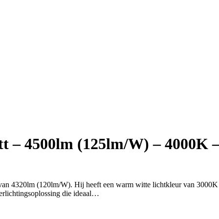
 – 4500lm (125lm/W) – 4000K – F
n 4320lm (120lm/W). Hij heeft een warm witte lichtkleur van 3000K e
erlichtingsoplossing die ideaal…