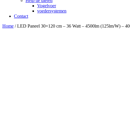
Help de dieren
Vogelvoer
voedersystemen
Contact
Home
/ LED Paneel 30×120 cm – 36 Watt – 4500lm (125lm/W) – 4000K