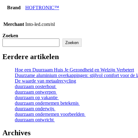
Brand
HOFTRONIC™
Merchant
Into-led.com/nl
Zoeken
Zoeken
Eerdere artikelen
Hoe een Duurzaam Huis Je Gezondheid en Welzijn Verbetert
Duurzame aluminium overkappingen: stijlvol comfort voor de l
De waarde van metaalrecycling
duurzaam oosterhout
duurzaam ontwerpen
duurzaam op vakantie
duurzaam ondernemen betekenis
duurzaam onderwijs
duurzaam ondernemen voorbeelden
duurzaam ontwricht
Archives