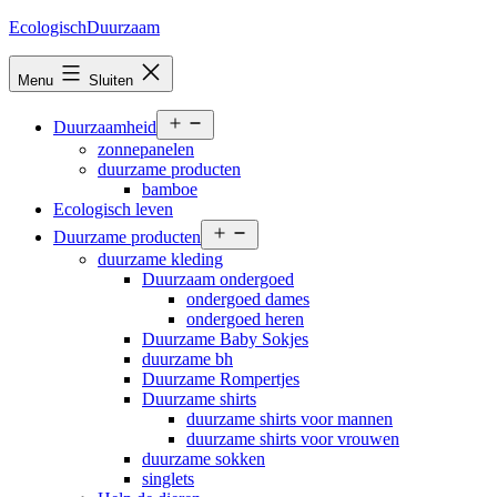
Ga
EcologischDuurzaam
naar
de
Menu
Sluiten
inhoud
Open
Duurzaamheid
menu
zonnepanelen
duurzame producten
bamboe
Ecologisch leven
Open
Duurzame producten
menu
duurzame kleding
Duurzaam ondergoed
ondergoed dames
ondergoed heren
Duurzame Baby Sokjes
duurzame bh
Duurzame Rompertjes
Duurzame shirts
duurzame shirts voor mannen
duurzame shirts voor vrouwen
duurzame sokken
singlets