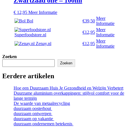
Zwartzaad olie – 100ml
€
12,95
Meer Informatie
Meer
Bol
€39,50
Informatie
Meer
€12,95
Superfoodstore.nl
Informatie
Meer
Zenay.nl
€12,95
Informatie
Zoeken
Zoeken
Eerdere artikelen
Hoe een Duurzaam Huis Je Gezondheid en Welzijn Verbetert
Duurzame aluminium overkappingen: stijlvol comfort voor de
lange termijn
De waarde van metaalrecycling
duurzaam oosterhout
duurzaam ontwerpen
duurzaam op vakantie
duurzaam ondernemen betekenis