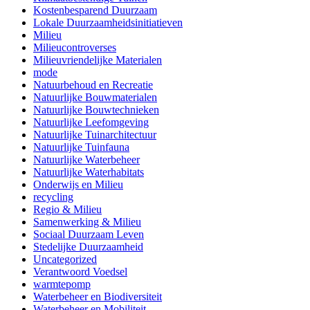
Kostenbesparend Duurzaam
Lokale Duurzaamheidsinitiatieven
Milieu
Milieucontroverses
Milieuvriendelijke Materialen
mode
Natuurbehoud en Recreatie
Natuurlijke Bouwmaterialen
Natuurlijke Bouwtechnieken
Natuurlijke Leefomgeving
Natuurlijke Tuinarchitectuur
Natuurlijke Tuinfauna
Natuurlijke Waterbeheer
Natuurlijke Waterhabitats
Onderwijs en Milieu
recycling
Regio & Milieu
Samenwerking & Milieu
Sociaal Duurzaam Leven
Stedelijke Duurzaamheid
Uncategorized
Verantwoord Voedsel
warmtepomp
Waterbeheer en Biodiversiteit
Waterbeheer en Mobiliteit