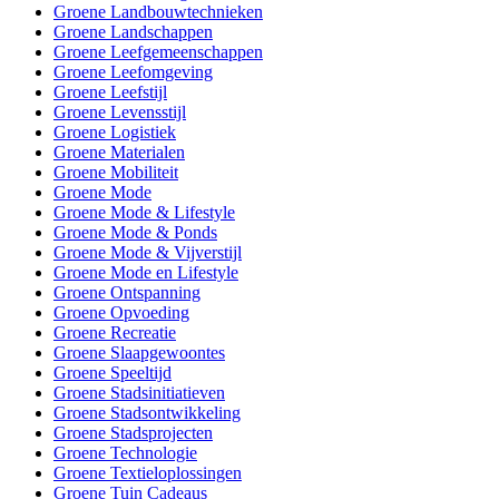
Groene Landbouwtechnieken
Groene Landschappen
Groene Leefgemeenschappen
Groene Leefomgeving
Groene Leefstijl
Groene Levensstijl
Groene Logistiek
Groene Materialen
Groene Mobiliteit
Groene Mode
Groene Mode & Lifestyle
Groene Mode & Ponds
Groene Mode & Vijverstijl
Groene Mode en Lifestyle
Groene Ontspanning
Groene Opvoeding
Groene Recreatie
Groene Slaapgewoontes
Groene Speeltijd
Groene Stadsinitiatieven
Groene Stadsontwikkeling
Groene Stadsprojecten
Groene Technologie
Groene Textieloplossingen
Groene Tuin Cadeaus