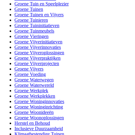
Groene Tuin en Speelplezier
Groene Tuinen
Groene Tuinen en Vijvers
Groene Tuinieren
Groene Tuininitiatieven
Groene Tuinmeubels
Groene Vieringen
Groene Vijverinitiatieven
Groene Vijverinnovaties
Groene Vijveroplossingen
Groene Vijverpraktijken
Groene Vijverprojecten
Groene Vijvers
Groene Voeding
Groene Waterwegen
Groene Waterwereld
Groene Werkplek
Groene Werkplekken
Groene Woninginnovaties
Groene Woninginrichting
Groene Woonideeën
Groene Woonoplossingen
Herstel en Behoud
Inclusieve Duurzaamheid
Klimaatbestendige Tuinen