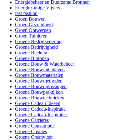
Energiebeheer en Duurzame Bronnen
Energiezuinige Vijvers
fast fashion
Groen Bouwen
Groen Gezondheid
Groen Ontwerpen
Groen Tuinieren
Groene Bedrijfsvoering
Groene Bedrijvigheid
Groene Beelden
Groene Biotopen
Groene Bouw & Waterbeheer
Groene Bouwinitiatieven
Groene Bouwmaterialen
Groene Bouwmethoden
Groene Bouwoplossingen
Groene Bouwpraktijken
Groene Bouwtechnieken
Groene Cadeau Ideeën
Groene Cadeau-Inspiratie
Groene Cadeau-Inspiraties
Groene Carrières
Groene Consumptie
Groene Creaties
Groene Creativiteit