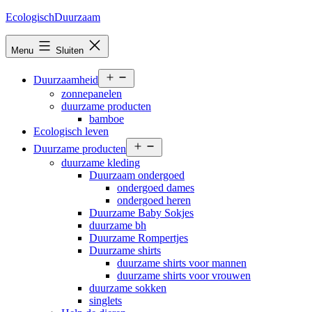
Ga
EcologischDuurzaam
naar
de
Menu
Sluiten
inhoud
Open
Duurzaamheid
menu
zonnepanelen
duurzame producten
bamboe
Ecologisch leven
Open
Duurzame producten
menu
duurzame kleding
Duurzaam ondergoed
ondergoed dames
ondergoed heren
Duurzame Baby Sokjes
duurzame bh
Duurzame Rompertjes
Duurzame shirts
duurzame shirts voor mannen
duurzame shirts voor vrouwen
duurzame sokken
singlets