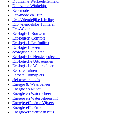
Duurzame Werkgelegenheid
Duurzame Winkeltips
Eco-mode
Eco-mode en Tuin
Eco-Vriendelijke Kleding
Eco-vriendelijke Tuinieren
Eco-Wonen
Ecologisch Bouwen
Ecologisch Comfort
Ecologisch Leefmilieu
Ecologisch leven
ecologisch tuinieren
Ecologische Herstelprojecten
Ecologische Uitdagingen
Ecologische Waterbeheer
Eetbare Tuinen
Eetbare Tuinvijvers
elektrische auto's
Energie & Waterbeheer
Energie en Milieu
Energie en Waterbeheer
Energie en Waterbeheersing
Energie-efficiënte Vijvers
Energie-efficiëntie
Energie-efficiëntie in huis