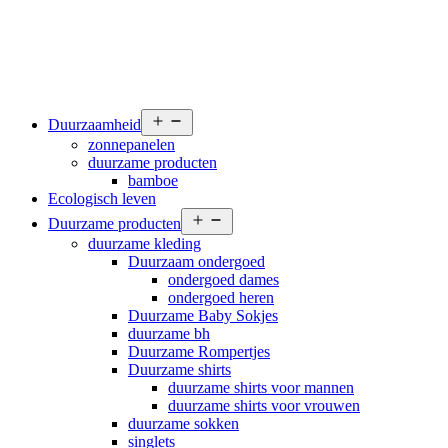
Open
Duurzaamheid
menu
zonnepanelen
duurzame producten
bamboe
Ecologisch leven
Open
Duurzame producten
menu
duurzame kleding
Duurzaam ondergoed
ondergoed dames
ondergoed heren
Duurzame Baby Sokjes
duurzame bh
Duurzame Rompertjes
Duurzame shirts
duurzame shirts voor mannen
duurzame shirts voor vrouwen
duurzame sokken
singlets