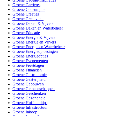
Groene Cadeau-Inspiraties
Groene Carrières
Groene Consumptie
Groene Creaties
Groene Creativiteit
Groene Daken & Vijvers
Groene Daken en Waterbeheer
Groene Educatie
Groene Energie & Vijvers
Groene Energie en Vijvers
Groene Energie en Waterbeheer
Groene Energieoplossingen
Groene Energieopties
Groene Evenementen
Groene Feestdagen
Groene Financiën
Groene Gastronomie
Groene Gastvrijheid
Groene Gebouwen
Groene Gemeenschappen
Groene Geschenken
Groene Gezondheid
Groene Huishoudtips
Groene Infrastructuur
Groene Inkoop