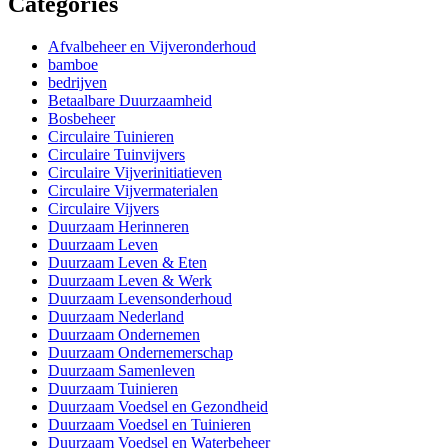
Categories
Afvalbeheer en Vijveronderhoud
bamboe
bedrijven
Betaalbare Duurzaamheid
Bosbeheer
Circulaire Tuinieren
Circulaire Tuinvijvers
Circulaire Vijverinitiatieven
Circulaire Vijvermaterialen
Circulaire Vijvers
Duurzaam Herinneren
Duurzaam Leven
Duurzaam Leven & Eten
Duurzaam Leven & Werk
Duurzaam Levensonderhoud
Duurzaam Nederland
Duurzaam Ondernemen
Duurzaam Ondernemerschap
Duurzaam Samenleven
Duurzaam Tuinieren
Duurzaam Voedsel en Gezondheid
Duurzaam Voedsel en Tuinieren
Duurzaam Voedsel en Waterbeheer