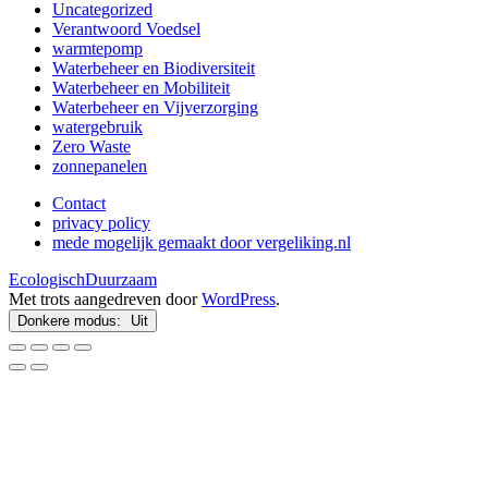
Uncategorized
Verantwoord Voedsel
warmtepomp
Waterbeheer en Biodiversiteit
Waterbeheer en Mobiliteit
Waterbeheer en Vijverzorging
watergebruik
Zero Waste
zonnepanelen
Contact
privacy policy
mede mogelijk gemaakt door vergeliking.nl
EcologischDuurzaam
Met trots aangedreven door
WordPress
.
Donkere modus: