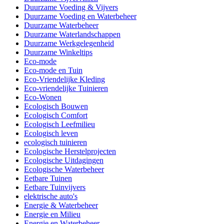
Duurzame Voeding & Vijvers
Duurzame Voeding en Waterbeheer
Duurzame Waterbeheer
Duurzame Waterlandschappen
Duurzame Werkgelegenheid
Duurzame Winkeltips
Eco-mode
Eco-mode en Tuin
Eco-Vriendelijke Kleding
Eco-vriendelijke Tuinieren
Eco-Wonen
Ecologisch Bouwen
Ecologisch Comfort
Ecologisch Leefmilieu
Ecologisch leven
ecologisch tuinieren
Ecologische Herstelprojecten
Ecologische Uitdagingen
Ecologische Waterbeheer
Eetbare Tuinen
Eetbare Tuinvijvers
elektrische auto's
Energie & Waterbeheer
Energie en Milieu
Energie en Waterbeheer