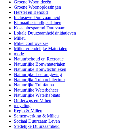
Groene Woonideeën
Groene Woonoplossingen
Herstel en Behoud
Inclusieve Duurzaamheid
Klimaatbestendige Tuinen
Kostenbesparend Duurzaam
Lokale Duurzaamheidsinitiatieven
Milieu
Milieucontroverses
Milieuvriendelijke Materialen
mode
Natuurbehoud en Recreatie
Natuurlijke Bouwmaterialen
Natuurlijke Bouwtechnieken
Natuurlijke Leefomgeving
Natuurlijke Tuinarchitectuur
Natuurlijke Tuinfauna
Natuurlijke Waterbeheer
Natuurlijke Waterhabitats
Onderwijs en Milieu
recycling
Regio & Milieu
Samenwerking & Milieu
Sociaal Duurzaam Leven
Stedelijke Duurzaamheid