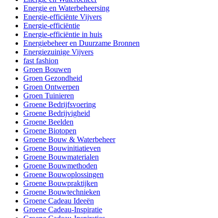
Energie en Waterbeheersing
Energie-efficiënte Vijvers
Energie-efficiëntie
Energie-efficiëntie in huis
Energiebeheer en Duurzame Bronnen
Energiezuinige Vijvers
fast fashion
Groen Bouwen
Groen Gezondheid
Groen Ontwerpen
Groen Tuinieren
Groene Bedrijfsvoering
Groene Bedrijvigheid
Groene Beelden
Groene Biotopen
Groene Bouw & Waterbeheer
Groene Bouwinitiatieven
Groene Bouwmaterialen
Groene Bouwmethoden
Groene Bouwoplossingen
Groene Bouwpraktijken
Groene Bouwtechnieken
Groene Cadeau Ideeën
Groene Cadeau-Inspiratie