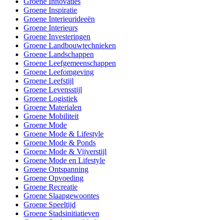
Groene Innovaties
Groene Inspiratie
Groene Interieurideeën
Groene Interieurs
Groene Investeringen
Groene Landbouwtechnieken
Groene Landschappen
Groene Leefgemeenschappen
Groene Leefomgeving
Groene Leefstijl
Groene Levensstijl
Groene Logistiek
Groene Materialen
Groene Mobiliteit
Groene Mode
Groene Mode & Lifestyle
Groene Mode & Ponds
Groene Mode & Vijverstijl
Groene Mode en Lifestyle
Groene Ontspanning
Groene Opvoeding
Groene Recreatie
Groene Slaapgewoontes
Groene Speeltijd
Groene Stadsinitiatieven