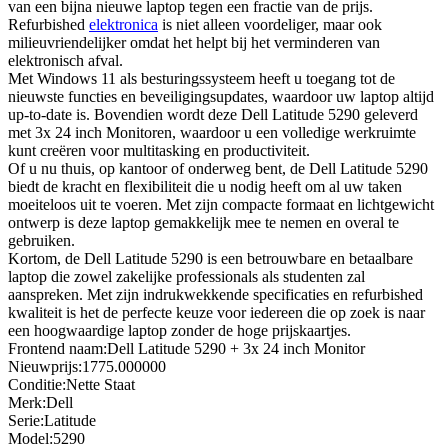
van een bijna nieuwe laptop tegen een fractie van de prijs.
Refurbished
elektronica
is niet alleen voordeliger, maar ook
milieuvriendelijker omdat het helpt bij het verminderen van
elektronisch afval.
Met Windows 11 als besturingssysteem heeft u toegang tot de
nieuwste functies en beveiligingsupdates, waardoor uw laptop altijd
up-to-date is. Bovendien wordt deze Dell Latitude 5290 geleverd
met 3x 24 inch Monitoren, waardoor u een volledige werkruimte
kunt creëren voor multitasking en productiviteit.
Of u nu thuis, op kantoor of onderweg bent, de Dell Latitude 5290
biedt de kracht en flexibiliteit die u nodig heeft om al uw taken
moeiteloos uit te voeren. Met zijn compacte formaat en lichtgewicht
ontwerp is deze laptop gemakkelijk mee te nemen en overal te
gebruiken.
Kortom, de Dell Latitude 5290 is een betrouwbare en betaalbare
laptop die zowel zakelijke professionals als studenten zal
aanspreken. Met zijn indrukwekkende specificaties en refurbished
kwaliteit is het de perfecte keuze voor iedereen die op zoek is naar
een hoogwaardige laptop zonder de hoge prijskaartjes.
Frontend naam:Dell Latitude 5290 + 3x 24 inch Monitor
Nieuwprijs:1775.000000
Conditie:Nette Staat
Merk:Dell
Serie:Latitude
Model:5290