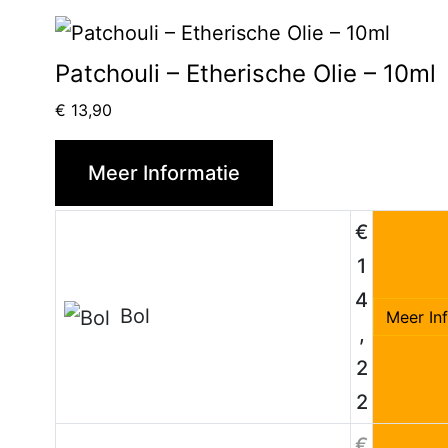
Patchouli – Etherische Olie – 10ml
€
13,90
Meer Informatie
€
1
4
Bol
Meer In
,
2
2
€