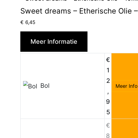
Sweet dreams – Etherische Olie –
€
6,45
Meer Informatie
€
1
2
Bol
Meer Info
,
9
5
€
8