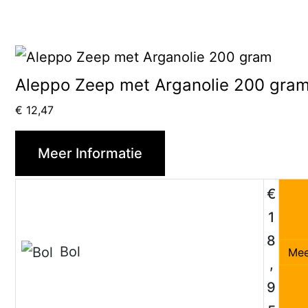
Aleppo Zeep met Arganolie 200 gra
€
12,47
Meer Informatie
€
1
8
Bol
Mee
,
9