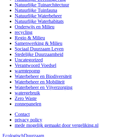
Natuurlijke Tuinarchitectuur
Natuurlijke Tuinfauna
Natuurlijke Waterbeheer
Natuurlijke Waterhabitats
Onderwijs en Milieu
recycling
Regio & Milieu
Samenwerking & Milieu
Sociaal Duurzaam Leven
Stedelijke Duurzaamheid
Uncategorized
Verantwoord Voedsel
warmtepomp
Waterbeheer en Biodiversiteit
Waterbeheer en Mobiliteit
Waterbeheer en Vijverzorging
watergebruik
Zero Waste
zonnepanelen
Contact
privacy policy
mede mogelijk gemaakt door vergeliking.nl
EcologischDuurzaam