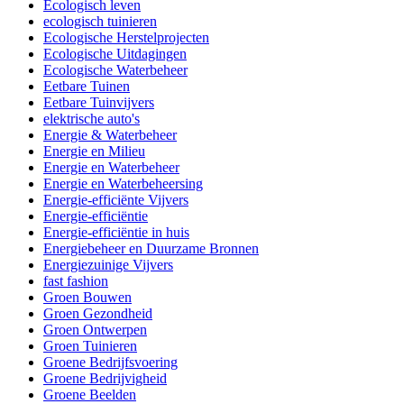
Ecologisch leven
ecologisch tuinieren
Ecologische Herstelprojecten
Ecologische Uitdagingen
Ecologische Waterbeheer
Eetbare Tuinen
Eetbare Tuinvijvers
elektrische auto's
Energie & Waterbeheer
Energie en Milieu
Energie en Waterbeheer
Energie en Waterbeheersing
Energie-efficiënte Vijvers
Energie-efficiëntie
Energie-efficiëntie in huis
Energiebeheer en Duurzame Bronnen
Energiezuinige Vijvers
fast fashion
Groen Bouwen
Groen Gezondheid
Groen Ontwerpen
Groen Tuinieren
Groene Bedrijfsvoering
Groene Bedrijvigheid
Groene Beelden