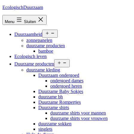
Ga
EcologischDuurzaam
naar
de
Menu
Sluiten
inhoud
Open
Duurzaamheid
menu
zonnepanelen
duurzame producten
bamboe
Ecologisch leven
Open
Duurzame producten
menu
duurzame kleding
Duurzaam ondergoed
ondergoed dames
ondergoed heren
Duurzame Baby Sokjes
duurzame bh
Duurzame Rompertjes
Duurzame shirts
duurzame shirts voor mannen
duurzame shirts voor vrouwen
duurzame sokken
singlets