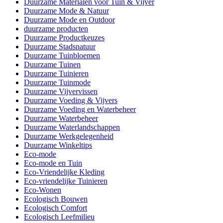
Duurzame Materialen voor Tuin & Vijver
Duurzame Mode & Natuur
Duurzame Mode en Outdoor
duurzame producten
Duurzame Productkeuzes
Duurzame Stadsnatuur
Duurzame Tuinbloemen
Duurzame Tuinen
Duurzame Tuinieren
Duurzame Tuinmode
Duurzame Vijvervissen
Duurzame Voeding & Vijvers
Duurzame Voeding en Waterbeheer
Duurzame Waterbeheer
Duurzame Waterlandschappen
Duurzame Werkgelegenheid
Duurzame Winkeltips
Eco-mode
Eco-mode en Tuin
Eco-Vriendelijke Kleding
Eco-vriendelijke Tuinieren
Eco-Wonen
Ecologisch Bouwen
Ecologisch Comfort
Ecologisch Leefmilieu