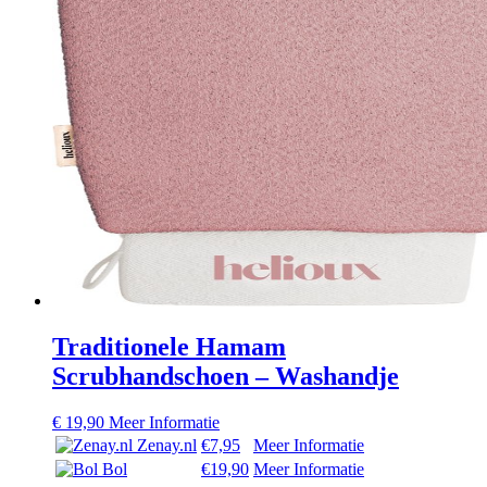
Traditionele Hamam
Scrubhandschoen – Washandje
€
19,90
Meer Informatie
Zenay.nl
€7,95
Meer Informatie
Bol
€19,90
Meer Informatie