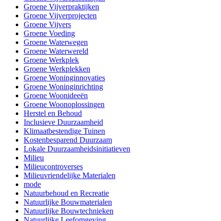
Groene Vijverpraktijken
Groene Vijverprojecten
Groene Vijvers
Groene Voeding
Groene Waterwegen
Groene Waterwereld
Groene Werkplek
Groene Werkplekken
Groene Woninginnovaties
Groene Woninginrichting
Groene Woonideeën
Groene Woonoplossingen
Herstel en Behoud
Inclusieve Duurzaamheid
Klimaatbestendige Tuinen
Kostenbesparend Duurzaam
Lokale Duurzaamheidsinitiatieven
Milieu
Milieucontroverses
Milieuvriendelijke Materialen
mode
Natuurbehoud en Recreatie
Natuurlijke Bouwmaterialen
Natuurlijke Bouwtechnieken
Natuurlijke Leefomgeving