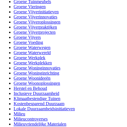
Groene Tuinmeubels
Groene Vieringen
Groene Vijverinitiatieven
Groene Vijverinnovaties
Groene Vijveroplossingen
Groene Vijverpraktijken
Groene Vijverprojecten
Groene Vijvers
Groene Voeding
Groene Waterwegen
Groene Waterwereld
Groene Werkplek
Groene Werkplekken
Groene Woninginnovaties
Groene Woninginrichting
Groene Woonideeën
Groene Woonoplossingen
Herstel en Behoud
Inclusieve Duurzaamheid
Klimaatbestendige Tuinen
Kostenbesparend Duurzaam
Lokale Duurzaamheidsinitiatieven
Milieu
Milieucontroverses
Milieuvriendelijke Materialen