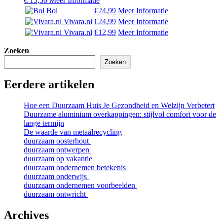
€
15,50
Meer Informatie
Bol
€24,99
Meer Informatie
Vivara.nl
€24,99
Meer Informatie
Vivara.nl
€12,99
Meer Informatie
Zoeken
Zoeken
Eerdere artikelen
Hoe een Duurzaam Huis Je Gezondheid en Welzijn Verbetert
Duurzame aluminium overkappingen: stijlvol comfort voor de
lange termijn
De waarde van metaalrecycling
duurzaam oosterhout
duurzaam ontwerpen
duurzaam op vakantie
duurzaam ondernemen betekenis
duurzaam onderwijs
duurzaam ondernemen voorbeelden
duurzaam ontwricht
Archives