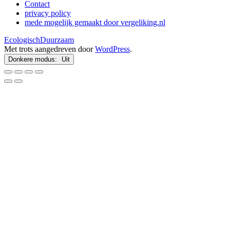
Contact
privacy policy
mede mogelijk gemaakt door vergeliking.nl
EcologischDuurzaam
Met trots aangedreven door
WordPress
.
Donkere modus: