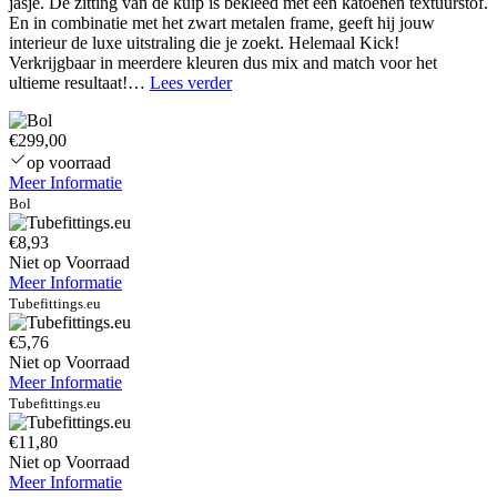
jasje. De zitting van de kuip is bekleed met een katoenen textuurstof.
En in combinatie met het zwart metalen frame, geeft hij jouw
interieur de luxe uitstraling die je zoekt. Helemaal Kick!
Verkrijgbaar in meerdere kleuren dus mix and match voor het
Apple
ultieme resultaat!…
Lees verder
iPhone
12
€299,00
–
128GB
op voorraad
–
Meer Informatie
Zwart
Bol
€8,93
Niet op Voorraad
Meer Informatie
Tubefittings.eu
€5,76
Niet op Voorraad
Meer Informatie
Tubefittings.eu
€11,80
Niet op Voorraad
Meer Informatie