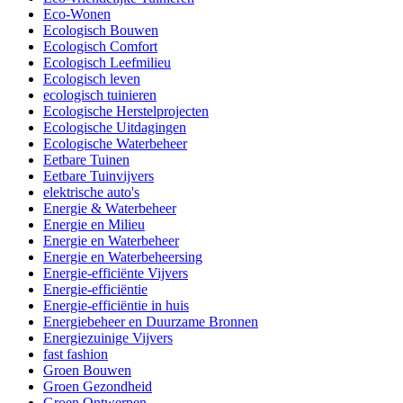
Eco-Wonen
Ecologisch Bouwen
Ecologisch Comfort
Ecologisch Leefmilieu
Ecologisch leven
ecologisch tuinieren
Ecologische Herstelprojecten
Ecologische Uitdagingen
Ecologische Waterbeheer
Eetbare Tuinen
Eetbare Tuinvijvers
elektrische auto's
Energie & Waterbeheer
Energie en Milieu
Energie en Waterbeheer
Energie en Waterbeheersing
Energie-efficiënte Vijvers
Energie-efficiëntie
Energie-efficiëntie in huis
Energiebeheer en Duurzame Bronnen
Energiezuinige Vijvers
fast fashion
Groen Bouwen
Groen Gezondheid
Groen Ontwerpen