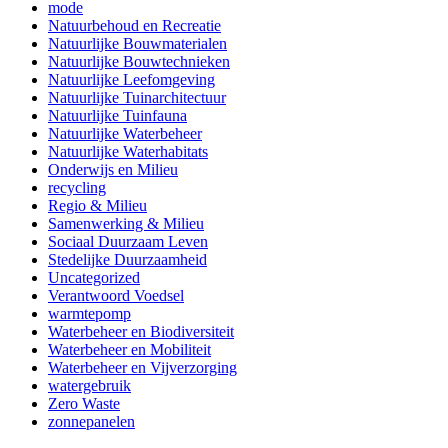
mode
Natuurbehoud en Recreatie
Natuurlijke Bouwmaterialen
Natuurlijke Bouwtechnieken
Natuurlijke Leefomgeving
Natuurlijke Tuinarchitectuur
Natuurlijke Tuinfauna
Natuurlijke Waterbeheer
Natuurlijke Waterhabitats
Onderwijs en Milieu
recycling
Regio & Milieu
Samenwerking & Milieu
Sociaal Duurzaam Leven
Stedelijke Duurzaamheid
Uncategorized
Verantwoord Voedsel
warmtepomp
Waterbeheer en Biodiversiteit
Waterbeheer en Mobiliteit
Waterbeheer en Vijverzorging
watergebruik
Zero Waste
zonnepanelen