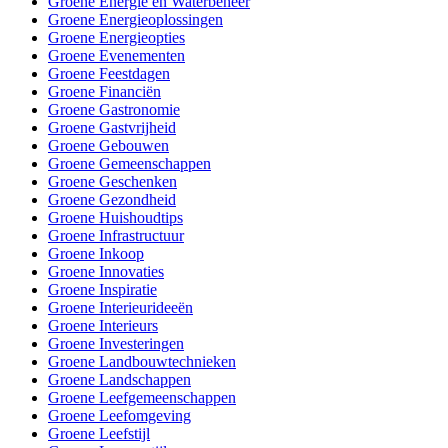
Groene Energie en Waterbeheer
Groene Energieoplossingen
Groene Energieopties
Groene Evenementen
Groene Feestdagen
Groene Financiën
Groene Gastronomie
Groene Gastvrijheid
Groene Gebouwen
Groene Gemeenschappen
Groene Geschenken
Groene Gezondheid
Groene Huishoudtips
Groene Infrastructuur
Groene Inkoop
Groene Innovaties
Groene Inspiratie
Groene Interieurideeën
Groene Interieurs
Groene Investeringen
Groene Landbouwtechnieken
Groene Landschappen
Groene Leefgemeenschappen
Groene Leefomgeving
Groene Leefstijl