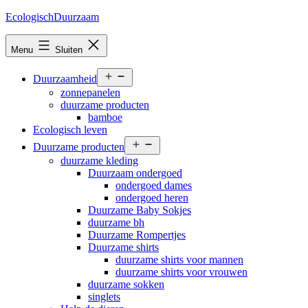
Ga
EcologischDuurzaam
naar
de
Menu
Sluiten
inhoud
Open
Duurzaamheid
menu
zonnepanelen
duurzame producten
bamboe
Ecologisch leven
Open
Duurzame producten
menu
duurzame kleding
Duurzaam ondergoed
ondergoed dames
ondergoed heren
Duurzame Baby Sokjes
duurzame bh
Duurzame Rompertjes
Duurzame shirts
duurzame shirts voor mannen
duurzame shirts voor vrouwen
duurzame sokken
singlets