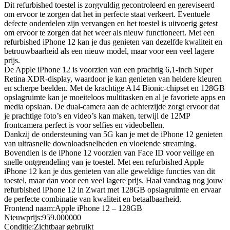
Dit refurbished toestel is zorgvuldig gecontroleerd en gereviseerd
om ervoor te zorgen dat het in perfecte staat verkeert. Eventuele
defecte onderdelen zijn vervangen en het toestel is uitvoerig getest
om ervoor te zorgen dat het weer als nieuw functioneert. Met een
refurbished iPhone 12 kan je dus genieten van dezelfde kwaliteit en
betrouwbaarheid als een nieuw model, maar voor een veel lagere
prijs.
De Apple iPhone 12 is voorzien van een prachtig 6,1-inch Super
Retina XDR-display, waardoor je kan genieten van heldere kleuren
en scherpe beelden. Met de krachtige A14 Bionic-chipset en 128GB
opslagruimte kan je moeiteloos multitasken en al je favoriete apps en
media opslaan. De dual-camera aan de achterzijde zorgt ervoor dat
je prachtige foto’s en video’s kan maken, terwijl de 12MP
frontcamera perfect is voor selfies en videobellen.
Dankzij de ondersteuning van 5G kan je met de iPhone 12 genieten
van ultrasnelle downloadsnelheden en vloeiende streaming.
Bovendien is de iPhone 12 voorzien van Face ID voor veilige en
snelle ontgrendeling van je toestel. Met een refurbished Apple
iPhone 12 kan je dus genieten van alle geweldige functies van dit
toestel, maar dan voor een veel lagere prijs. Haal vandaag nog jouw
refurbished iPhone 12 in Zwart met 128GB opslagruimte en ervaar
de perfecte combinatie van kwaliteit en betaalbaarheid.
Frontend naam:Apple iPhone 12 – 128GB
Nieuwprijs:959.000000
Conditie:Zichtbaar gebruikt