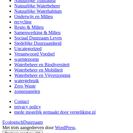
Natuurlijke Tuinfauna
Natuurlijke Waterbeheer
Natuurlijke Waterhabitats
Onderwijs en Milieu
recycling
Regio & Milieu
Samenwerking & Milieu
Sociaal Duurzaam Leven
Stedelijke Duurzaamheid
Uncategorized
Verantwoord Voedsel
warmtepomp
Waterbeheer en Biodiversiteit
Waterbeheer en Mobiliteit
Waterbeheer en Vijverzorging
watergebruik
Zero Waste
zonnepanelen
Contact
privacy policy
mede mogelijk gemaakt door vergeliking.nl
EcologischDuurzaam
Met trots aangedreven door
WordPress
.