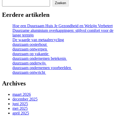
Zoeken
Eerdere artikelen
Hoe een Duurzaam Huis Je Gezondheid en Welzijn Verbetert
Duurzame aluminium overkappingen: stijlvol comfort voor de
lange termijn
De waarde van metaalrecycling
duurzaam oosterhout
duurzaam ontwerpen
duurzaam op vakantie
duurzaam ondernemen betekenis
duurzaam onderwijs
duurzaam ondernemen voorbeelden
duurzaam ontwricht
Archives
maart 2026
december 2025
juni 2025
mei 2025
april 2025