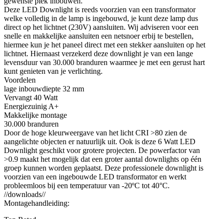
gewenste plek inbouwen.
Deze LED Downlight is reeds voorzien van een transformator
welke volledig in de lamp is ingebouwd, je kunt deze lamp dus
direct op het lichtnet (230V) aansluiten. Wij adviseren voor een
snelle en makkelijke aansluiten een netsnoer erbij te bestellen,
hiermee kun je het paneel direct met een stekker aansluiten op het
lichtnet. Hiernaast verzekerd deze downlight je van een lange
levensduur van 30.000 branduren waarmee je met een gerust hart
kunt genieten van je verlichting.
Voordelen
lage inbouwdiepte 32 mm
Vervangt 40 Watt
Energiezuinig A+
Makkelijke montage
30.000 branduren
Door de hoge kleurweergave van het licht CRI >80 zien de
aangelichte objecten er natuurlijk uit. Ook is deze 6 Watt LED
Downlight geschikt voor grotere projecten. De powerfactor van
>0.9 maakt het mogelijk dat een groter aantal downlights op één
groep kunnen worden geplaatst. Deze professionele downlight is
voorzien van een ingebouwde LED transformator en werkt
probleemloos bij een temperatuur van -20ºC tot 40°C.
//downloads//
Montagehandleiding: