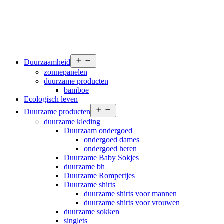
Open
Duurzaamheid
menu
zonnepanelen
duurzame producten
bamboe
Ecologisch leven
Open
Duurzame producten
menu
duurzame kleding
Duurzaam ondergoed
ondergoed dames
ondergoed heren
Duurzame Baby Sokjes
duurzame bh
Duurzame Rompertjes
Duurzame shirts
duurzame shirts voor mannen
duurzame shirts voor vrouwen
duurzame sokken
singlets