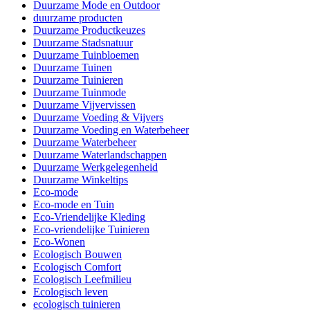
Duurzame Mode en Outdoor
duurzame producten
Duurzame Productkeuzes
Duurzame Stadsnatuur
Duurzame Tuinbloemen
Duurzame Tuinen
Duurzame Tuinieren
Duurzame Tuinmode
Duurzame Vijvervissen
Duurzame Voeding & Vijvers
Duurzame Voeding en Waterbeheer
Duurzame Waterbeheer
Duurzame Waterlandschappen
Duurzame Werkgelegenheid
Duurzame Winkeltips
Eco-mode
Eco-mode en Tuin
Eco-Vriendelijke Kleding
Eco-vriendelijke Tuinieren
Eco-Wonen
Ecologisch Bouwen
Ecologisch Comfort
Ecologisch Leefmilieu
Ecologisch leven
ecologisch tuinieren