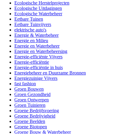
Ecologische Herstelprojecten
Ecologische Uitdagingen
Ecologische Waterbeheer
Eetbare Tuinen
Eetbare Tuinvijvers
elektrische auto's
Energie & Waterbeheer
Energie en Milieu
Energie en Waterbeheer
Energie en Waterbeheersing
Energie-efficiënte Vijvers
Energie-efficiëntie
Energie-efficiëntie in huis
Energiebeheer en Duurzame Bronnen
Energiezuinige Vijvers
fast fashion
Groen Bouwen
Groen Gezondheid
Groen Ontwerpen
Groen Tuinieren
Groene Bedrijfsvoering
Groene Bedrijvigheid
Groene Beelden
Groene Biotopen
Groene Bouw & Waterbeheer