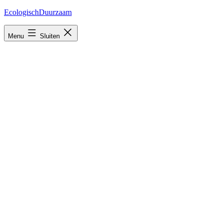
Ga
EcologischDuurzaam
naar
de
Menu
Sluiten
inhoud