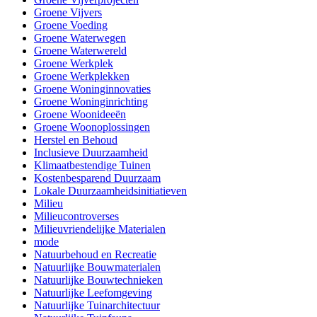
Groene Vijvers
Groene Voeding
Groene Waterwegen
Groene Waterwereld
Groene Werkplek
Groene Werkplekken
Groene Woninginnovaties
Groene Woninginrichting
Groene Woonideeën
Groene Woonoplossingen
Herstel en Behoud
Inclusieve Duurzaamheid
Klimaatbestendige Tuinen
Kostenbesparend Duurzaam
Lokale Duurzaamheidsinitiatieven
Milieu
Milieucontroverses
Milieuvriendelijke Materialen
mode
Natuurbehoud en Recreatie
Natuurlijke Bouwmaterialen
Natuurlijke Bouwtechnieken
Natuurlijke Leefomgeving
Natuurlijke Tuinarchitectuur