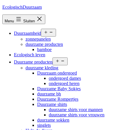
Ga
EcologischDuurzaam
naar
de
Menu
Sluiten
inhoud
Open
Duurzaamheid
menu
zonnepanelen
duurzame producten
bamboe
Ecologisch leven
Open
Duurzame producten
menu
duurzame kleding
Duurzaam ondergoed
ondergoed dames
ondergoed heren
Duurzame Baby Sokjes
duurzame bh
Duurzame Rompertjes
Duurzame shirts
duurzame shirts voor mannen
duurzame shirts voor vrouwen
duurzame sokken
singlets