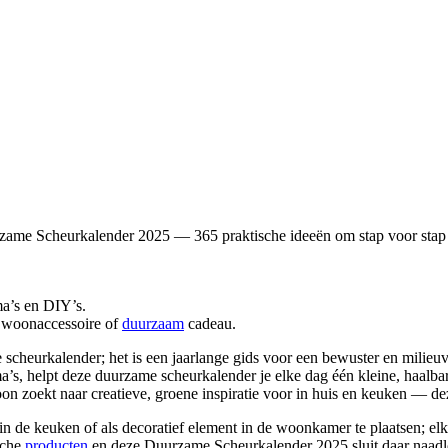
ame Scheurkalender 2025 — 365 praktische ideeën om stap voor stap mi
ma’s en DIY’s.
l woonaccessoire of
duurzaam
cadeau.
eurkalender; het is een jaarlange gids voor een bewuster en milieuvri
s, helpt deze duurzame scheurkalender je elke dag één kleine, haalbare
on zoekt naar creatieve, groene inspiratie voor in huis en keuken — dez
 de keuken of als decoratief element in de woonkamer te plaatsen; elke
sche
producten
en deze Duurzame Scheurkalender 2025 sluit daar naadl