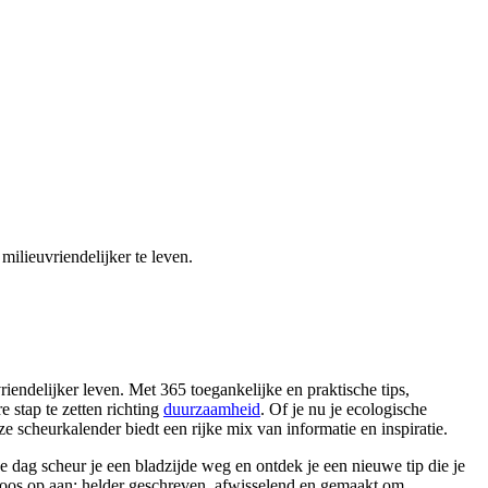
lieuvriendelijker te leven.
endelijker leven. Met 365 toegankelijke en praktische tips,
 stap te zetten richting
duurzaamheid
. Of je nu je ecologische
e scheurkalender biedt een rijke mix van informatie en inspiratie.
 dag scheur je een bladzijde weg en ontdek je een nieuwe tip die je
oos op aan: helder geschreven, afwisselend en gemaakt om