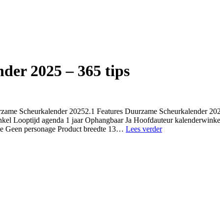
er 2025 – 365 tips
zame Scheurkalender 20252.1 Features Duurzame Scheurkalender 2026
inkel Looptijd agenda 1 jaar Ophangbaar Ja Hoofdauteur kalenderwi
TolHuijs
age Geen personage Product breedte 13…
Lees verder
Duurzame
Scheurkalender
2025
–
365
tips