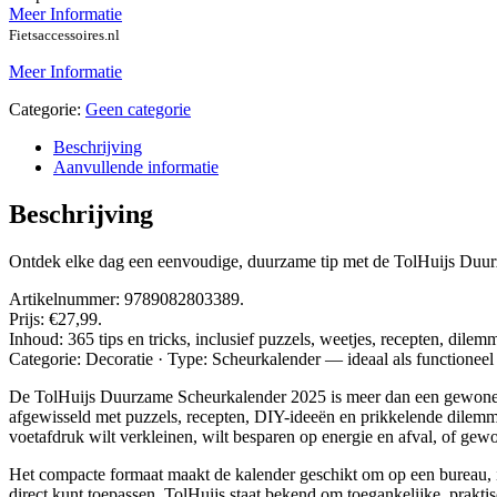
Meer Informatie
Fietsaccessoires.nl
Meer Informatie
Categorie:
Geen categorie
Beschrijving
Aanvullende informatie
Beschrijving
Ontdek elke dag een eenvoudige, duurzame tip met de TolHuijs Duurz
Artikelnummer: 9789082803389.
Prijs: €27,99.
Inhoud: 365 tips en tricks, inclusief puzzels, weetjes, recepten, dilem
Categorie: Decoratie · Type: Scheurkalender — ideaal als functionee
De TolHuijs Duurzame Scheurkalender 2025 is meer dan een gewone sch
afgewisseld met puzzels, recepten, DIY-ideeën en prikkelende dilemma’
voetafdruk wilt verkleinen, wilt besparen op energie en afval, of gewo
Het compacte formaat maakt de kalender geschikt om op een bureau, in
direct kunt toepassen. TolHuijs staat bekend om toegankelijke, prakti