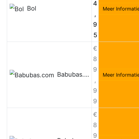
4
Bol
Meer Informati
,
9
5
€
8
9
Babubas.com
Meer Informati
,
9
9
€
8
9