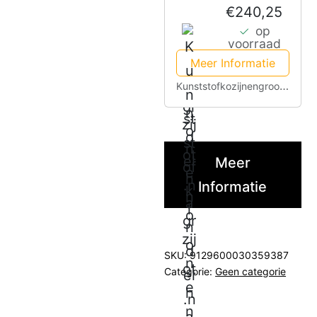
€240,25
op
voorraad
Meer Informatie
Kunststofkozijnengroothandel.nl
Meer
Informatie
SKU:
9129600030359387
Categorie:
Geen categorie