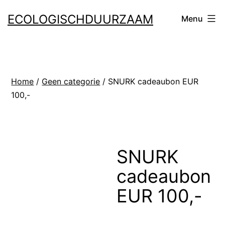
Ga
ECOLOGISCHDUURZAAM
Menu
naar
de
inhoud
Home
/
Geen categorie
/ SNURK cadeaubon EUR
100,-
SNURK
cadeaubon
EUR 100,-