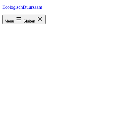
Ga
EcologischDuurzaam
naar
de
Menu
Sluiten
inhoud