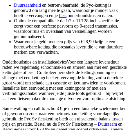
Duurzaamheid
en betrouwbaarheid: de Pyc-ketting is
gebouwd om lang mee te gaan, waardoor je minder vaak
hoeft te vervangen en je
fiets
onderhoudskosten dalen.
Optimale compatibiliteit: de 1/2 x 11/128 inch specificatie
zorgt voor een perfecte pasvorm op 9-speed transmissies,
waardoor ruis en overslaan van versnellingen worden
geminimaliseerd.
Waar voor je geld: met een prijs van €28,99 krijg je een
betrouwbare ketting die prestaties levert die je van duurdere
merken zou verwachten.
Onderhoudstips en installatieadviesVoor een langere levensduur
raden we regelmatig schoonmaken en smeren aan met een geschikte
kettingolie of -vet. Controleer periodiek de kettingspanning en
slijtage met een kettingchecker; vervang de ketting zodra de rek te
groot wordt om schade aan cassette en kettingwielen te voorkomen.
Installatie kan eenvoudig met een kettingpons of met een
verbindingsschakel wanneer je de juiste tools gebruikt—bij twijfel
laat een fietsenmaker de montage uitvoeren voor optimale afstelling.
Samenvatting en call-to-actionOf je nu een fanatieke wielrenner bent
of gewoon op zoek naar een betrouwbare ketting voor dagelijks
gebruik, de Pyc 9v fietsketting biedt een uitstekende balans tussen
prijs en prestatie. Bestel nu de Pyc 9v Fietsketting –
Duurzaam
en
Betrouwbaar voor €28,99 en geniet van soepel schakelen, langere