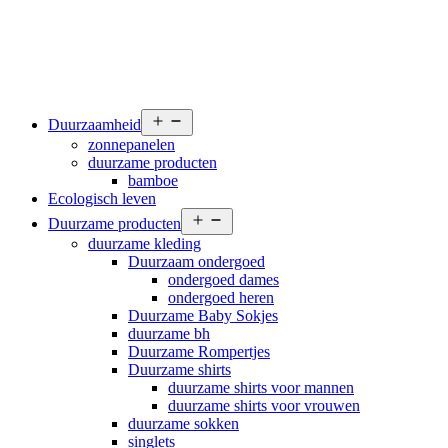
Open
Duurzaamheid
menu
zonnepanelen
duurzame producten
bamboe
Ecologisch leven
Open
Duurzame producten
menu
duurzame kleding
Duurzaam ondergoed
ondergoed dames
ondergoed heren
Duurzame Baby Sokjes
duurzame bh
Duurzame Rompertjes
Duurzame shirts
duurzame shirts voor mannen
duurzame shirts voor vrouwen
duurzame sokken
singlets