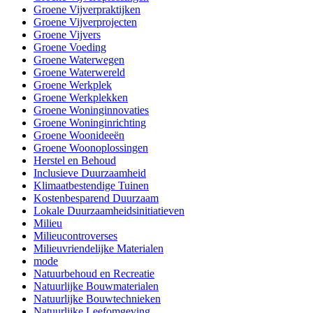
Groene Vijverpraktijken
Groene Vijverprojecten
Groene Vijvers
Groene Voeding
Groene Waterwegen
Groene Waterwereld
Groene Werkplek
Groene Werkplekken
Groene Woninginnovaties
Groene Woninginrichting
Groene Woonideeën
Groene Woonoplossingen
Herstel en Behoud
Inclusieve Duurzaamheid
Klimaatbestendige Tuinen
Kostenbesparend Duurzaam
Lokale Duurzaamheidsinitiatieven
Milieu
Milieucontroverses
Milieuvriendelijke Materialen
mode
Natuurbehoud en Recreatie
Natuurlijke Bouwmaterialen
Natuurlijke Bouwtechnieken
Natuurlijke Leefomgeving