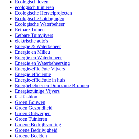
Ecologisch leven
ecologisch tuinieren
Ecologische Herstelprojecten
Ecologische Uitdagingen
Ecologische Waterbeheer
Eetbare Tuinen
Eetbare Tuinvijvers
elektrische auto's
Energie & Waterbeheer
Energie en Milieu
Energie en Waterbeheer
Energie en Waterbeheersing
Energie-efficiënte Vijvers
Energie-efficiëntie
Energie-efficiëntie in huis
Energiebeheer en Duurzame Bronnen
Energiezuinige Vijvers
fast fashion
Groen Bouwen
Groen Gezondheid
Groen Ontwerpen
Groen Tuinieren
Groene Bedrijfsvoering
Groene Bedrijvigheid
Groene Beelden