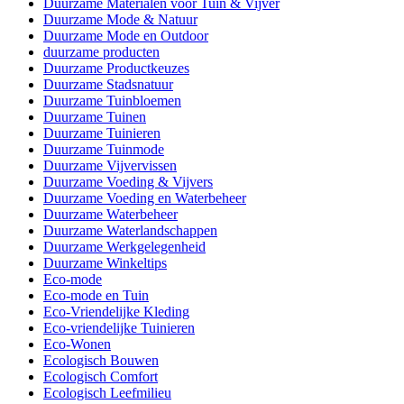
Duurzame Materialen voor Tuin & Vijver
Duurzame Mode & Natuur
Duurzame Mode en Outdoor
duurzame producten
Duurzame Productkeuzes
Duurzame Stadsnatuur
Duurzame Tuinbloemen
Duurzame Tuinen
Duurzame Tuinieren
Duurzame Tuinmode
Duurzame Vijvervissen
Duurzame Voeding & Vijvers
Duurzame Voeding en Waterbeheer
Duurzame Waterbeheer
Duurzame Waterlandschappen
Duurzame Werkgelegenheid
Duurzame Winkeltips
Eco-mode
Eco-mode en Tuin
Eco-Vriendelijke Kleding
Eco-vriendelijke Tuinieren
Eco-Wonen
Ecologisch Bouwen
Ecologisch Comfort
Ecologisch Leefmilieu