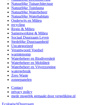
Natuurlijke Tuinarchitectuur
Natuurlijke Tuinfauna
Natuurlijke Waterbeheer
Natuurlijke Waterhabitats
Onderwijs en Milieu
recycling
Regio & Milieu
Samenwerking & Milieu
Sociaal Duurzaam Leven
Stedelijke Duurzaamheid
Uncategorized
Verantwoord Voedsel
warmtepomp
Waterbeheer en Biodiversiteit
Waterbeheer en Mobiliteit
Waterbeheer en Vijverzorging
watergebruik
Zero Waste
zonnepanelen
Contact
privacy policy
mede mogelijk gemaakt door vergeliking.nl
EcologischDuurzaam