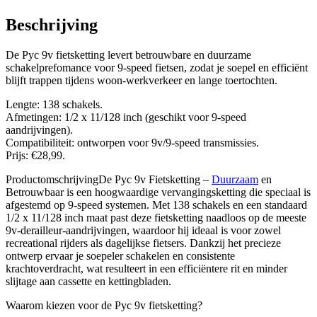
Beschrijving
De Pyc 9v fietsketting levert betrouwbare en duurzame
schakelprefomance voor 9-speed fietsen, zodat je soepel en efficiënt
blijft trappen tijdens woon-werkverkeer en lange toertochten.
Lengte: 138 schakels.
Afmetingen: 1/2 x 11/128 inch (geschikt voor 9-speed
aandrijvingen).
Compatibiliteit: ontworpen voor 9v/9-speed transmissies.
Prijs: €28,99.
ProductomschrijvingDe Pyc 9v Fietsketting –
Duurzaam
en
Betrouwbaar is een hoogwaardige vervangingsketting die speciaal is
afgestemd op 9-speed systemen. Met 138 schakels en een standaard
1/2 x 11/128 inch maat past deze fietsketting naadloos op de meeste
9v-derailleur-aandrijvingen, waardoor hij ideaal is voor zowel
recreational rijders als dagelijkse fietsers. Dankzij het precieze
ontwerp ervaar je soepeler schakelen en consistente
krachtoverdracht, wat resulteert in een efficiëntere rit en minder
slijtage aan cassette en kettingbladen.
Waarom kiezen voor de Pyc 9v fietsketting?