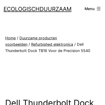
Ga
ECOLOGISCHDUURZAAM
Menu
naar
de
inhoud
Home
/
Duurzame producten
voorbeelden
/
Refurbished elektronica
/ Dell
Thunderbolt Dock TB16 Voor de Precision 5540
Dell Thunderbolt Dock