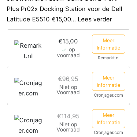
Plus Pr02x Docking Station voor de Dell
Dell
Latitude E5510 €15,00…
Lees verder
Thunder
Dock
Meer
€15,00
Informatie
op
TB16
voorraad
Remarkt.nl
Voor
de
Meer
€96,95
Precisio
Informatie
Niet op
5540
Voorraad
Cronjager.com
Meer
€114,95
Informatie
Niet op
Voorraad
Cronjager.com