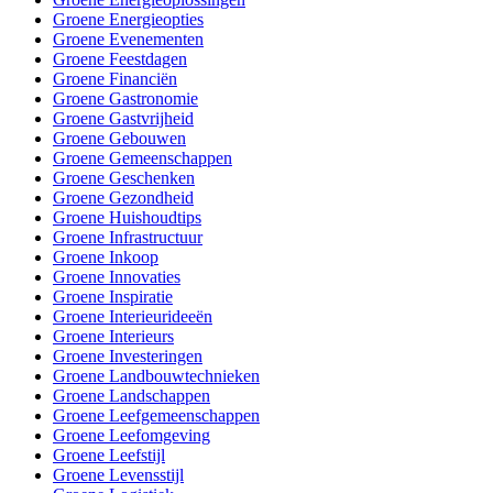
Groene Energieopties
Groene Evenementen
Groene Feestdagen
Groene Financiën
Groene Gastronomie
Groene Gastvrijheid
Groene Gebouwen
Groene Gemeenschappen
Groene Geschenken
Groene Gezondheid
Groene Huishoudtips
Groene Infrastructuur
Groene Inkoop
Groene Innovaties
Groene Inspiratie
Groene Interieurideeën
Groene Interieurs
Groene Investeringen
Groene Landbouwtechnieken
Groene Landschappen
Groene Leefgemeenschappen
Groene Leefomgeving
Groene Leefstijl
Groene Levensstijl