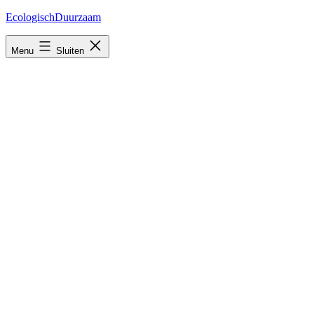
Ga
EcologischDuurzaam
naar
de
Menu
Sluiten
inhoud