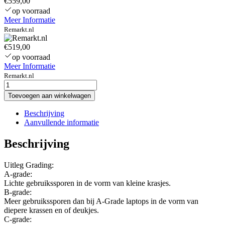
€559,00
op voorraad
Meer Informatie
Remarkt.nl
€519,00
op voorraad
Meer Informatie
Remarkt.nl
dell-
latitude-
Toevoegen aan winkelwagen
3301-
intel-
Beschrijving
core-
Aanvullende informatie
i5-
8e-
Beschrijving
generatie-
8gb-
Uitleg Grading:
ram-
A-grade:
120gb-
Lichte gebruikssporen in de vorm van kleine krasjes.
ssd-
B-grade:
13-
Meer gebruikssporen dan bij A-Grade laptops in de vorm van
inch-
diepere krassen en of deukjes.
a-
C-grade:
grade