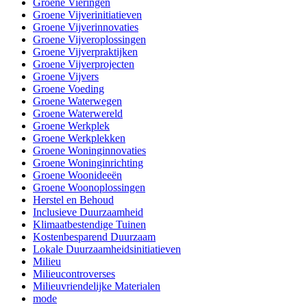
Groene Vieringen
Groene Vijverinitiatieven
Groene Vijverinnovaties
Groene Vijveroplossingen
Groene Vijverpraktijken
Groene Vijverprojecten
Groene Vijvers
Groene Voeding
Groene Waterwegen
Groene Waterwereld
Groene Werkplek
Groene Werkplekken
Groene Woninginnovaties
Groene Woninginrichting
Groene Woonideeën
Groene Woonoplossingen
Herstel en Behoud
Inclusieve Duurzaamheid
Klimaatbestendige Tuinen
Kostenbesparend Duurzaam
Lokale Duurzaamheidsinitiatieven
Milieu
Milieucontroverses
Milieuvriendelijke Materialen
mode