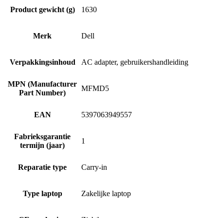
Product gewicht (g)
1630
Merk
Dell
Verpakkingsinhoud
AC adapter, gebruikershandleiding
MPN (Manufacturer
MFMD5
Part Number)
EAN
5397063949557
Fabrieksgarantie
1
termijn (jaar)
Reparatie type
Carry-in
Type laptop
Zakelijke laptop