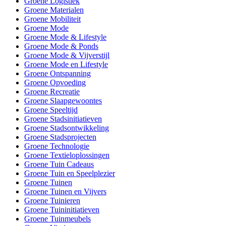
Groene Logistiek
Groene Materialen
Groene Mobiliteit
Groene Mode
Groene Mode & Lifestyle
Groene Mode & Ponds
Groene Mode & Vijverstijl
Groene Mode en Lifestyle
Groene Ontspanning
Groene Opvoeding
Groene Recreatie
Groene Slaapgewoontes
Groene Speeltijd
Groene Stadsinitiatieven
Groene Stadsontwikkeling
Groene Stadsprojecten
Groene Technologie
Groene Textieloplossingen
Groene Tuin Cadeaus
Groene Tuin en Speelplezier
Groene Tuinen
Groene Tuinen en Vijvers
Groene Tuinieren
Groene Tuininitiatieven
Groene Tuinmeubels