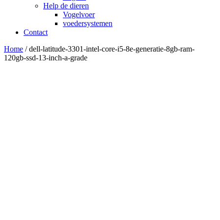
Help de dieren
Vogelvoer
voedersystemen
Contact
Home
/ dell-latitude-3301-intel-core-i5-8e-generatie-8gb-ram-
120gb-ssd-13-inch-a-grade