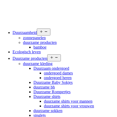
Open
Duurzaamheid
menu
zonnepanelen
duurzame producten
bamboe
Ecologisch leven
Open
Duurzame producten
menu
duurzame kleding
Duurzaam ondergoed
ondergoed dames
ondergoed heren
Duurzame Baby Sokjes
duurzame bh
Duurzame Rompertjes
Duurzame shirts
duurzame shirts voor mannen
duurzame shirts voor vrouwen
duurzame sokken
singlets