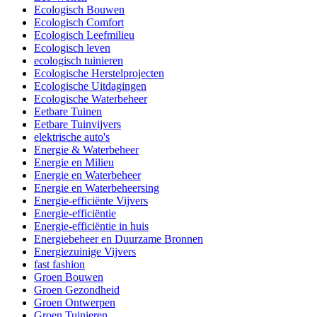
Ecologisch Bouwen
Ecologisch Comfort
Ecologisch Leefmilieu
Ecologisch leven
ecologisch tuinieren
Ecologische Herstelprojecten
Ecologische Uitdagingen
Ecologische Waterbeheer
Eetbare Tuinen
Eetbare Tuinvijvers
elektrische auto's
Energie & Waterbeheer
Energie en Milieu
Energie en Waterbeheer
Energie en Waterbeheersing
Energie-efficiënte Vijvers
Energie-efficiëntie
Energie-efficiëntie in huis
Energiebeheer en Duurzame Bronnen
Energiezuinige Vijvers
fast fashion
Groen Bouwen
Groen Gezondheid
Groen Ontwerpen
Groen Tuinieren