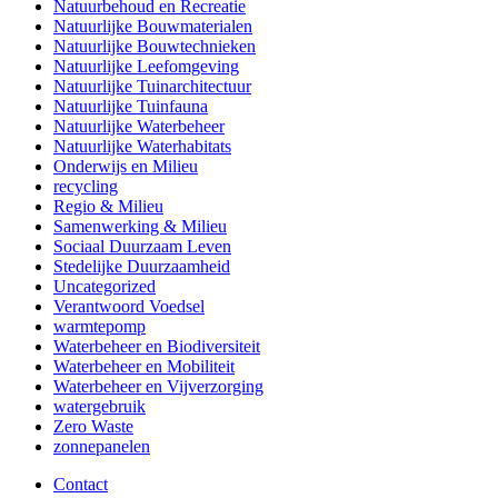
Natuurbehoud en Recreatie
Natuurlijke Bouwmaterialen
Natuurlijke Bouwtechnieken
Natuurlijke Leefomgeving
Natuurlijke Tuinarchitectuur
Natuurlijke Tuinfauna
Natuurlijke Waterbeheer
Natuurlijke Waterhabitats
Onderwijs en Milieu
recycling
Regio & Milieu
Samenwerking & Milieu
Sociaal Duurzaam Leven
Stedelijke Duurzaamheid
Uncategorized
Verantwoord Voedsel
warmtepomp
Waterbeheer en Biodiversiteit
Waterbeheer en Mobiliteit
Waterbeheer en Vijverzorging
watergebruik
Zero Waste
zonnepanelen
Contact