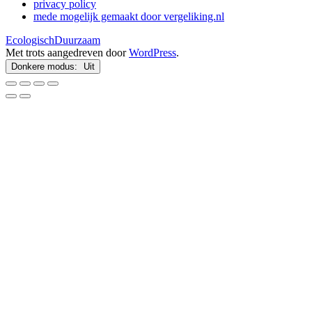
privacy policy
mede mogelijk gemaakt door vergeliking.nl
EcologischDuurzaam
Met trots aangedreven door
WordPress
.
Donkere modus: